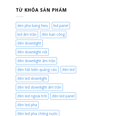
TỪ KHÓA SẢN PHẨM
den pha bang hieu
led panel
led âm trần
đèn ban công
đèn downlight
đèn downlight nổi
đèn downlight âm trần
đèn hắt biển quảng cáo
đèn led
đèn led downlight
đèn led downlight âm trần
đèn led ngoài trời
đèn led panel
đèn led pha
đèn led pha chống nước