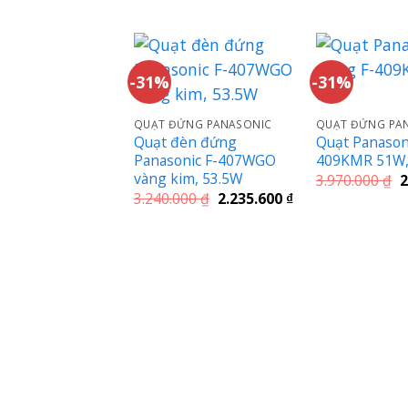
gốc
hiện
g
là:
tại
là
2.760.000 ₫.
là:
2
1.904.400 ₫.
-31%
-31%
QUẠT ĐỨNG PANASONIC
QUẠT ĐỨNG PA
Quạt đèn đứng
Quạt Panason
Panasonic F-407WGO
409KMR 51W,
vàng kim, 53.5W
G
3.970.000
₫
2
g
Giá
Giá
3.240.000
₫
2.235.600
₫
là
gốc
hiện
3
là:
tại
3.240.000 ₫.
là:
2.235.600 ₫.