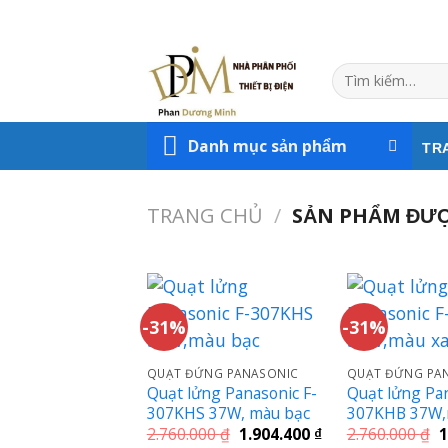
Skip
to
content
Tìm
kiếm:
Danh mục sản phẩm
TR
TRANG CHỦ
/
SẢN PHẨM ĐƯỢ
-31%
-31%
QUẠT ĐỨNG PANASONIC
QUẠT ĐỨNG PA
Quạt lửng Panasonic F-
Quạt lửng Pan
307KHS 37W, màu bạc
307KHB 37W,
Giá
Giá
G
2.760.000
₫
1.904.400
₫
2.760.000
₫
1