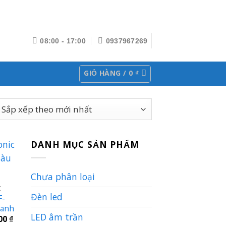
08:00 - 17:00
0937967269
GIỎ HÀNG /
0
₫
DANH MỤC SẢN PHẨM
Chưa phân loại
C
Đèn led
F-
xanh
LED âm trần
Giá
600
₫