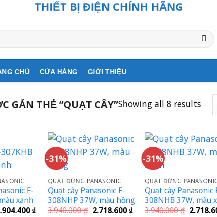
THIẾT BỊ ĐIỆN CHÍNH HÃNG
ANG CHỦ
CỬA HÀNG
GIỚI THIỆU
Showing all 8 results
C GẮN THẺ “QUẠT CÂY”
-31%
-31%
NASONIC
QUẠT ĐỨNG PANASONIC
QUẠT ĐỨNG PANASONI
asonic F-
Quạt cây Panasonic F-
Quạt cây Panasonic 
màu xanh
308NHP 37W, màu hồng
308NHB 37W, màu 
iá
Giá
Giá
Giá
Giá
.904.400
₫
3.940.000
₫
2.718.600
₫
3.940.000
₫
2.718.