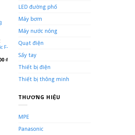
hiện
tại
LED đường phố
0 ₫.
là:
2.718.600 ₫.
Máy bơm
Máy nước nóng
C
Quạt điện
c F-
Sấy tay
Giá
300
₫
hiện
Thiết bị điện
tại
0 ₫.
là:
2.739.300 ₫.
Thiết bị thông minh
THƯƠNG HIỆU
MPE
Panasonic