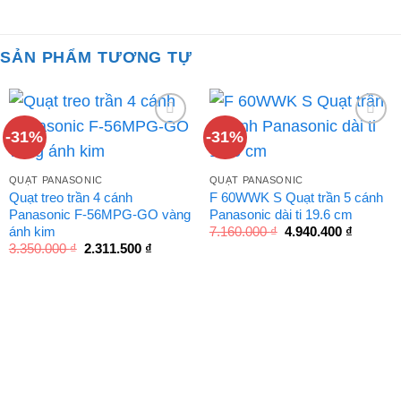
SẢN PHẨM TƯƠNG TỰ
-31%
-31%
QUẠT PANASONIC
QUẠT PANASONIC
Quạt treo trần 4 cánh
F 60WWK S Quạt trần 5 cánh
Panasonic F-56MPG-GO vàng
Panasonic dài ti 19.6 cm
Giá
Giá
ánh kim
7.160.000
₫
4.940.400
₫
gốc
hiện
Giá
Giá
3.350.000
₫
2.311.500
₫
là:
tại
gốc
hiện
7.160.000 ₫.
là:
là:
tại
4.940.40
3.350.000 ₫.
là:
2.311.500 ₫.