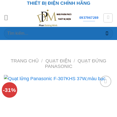
THIẾT BỊ ĐIỆN CHÍNH HÃNG
Skip
to
content
0937967269
Tìm
kiếm:
TRANG CHỦ
/
QUẠT ĐIỆN
/
QUẠT ĐỨNG
PANASONIC
-31%