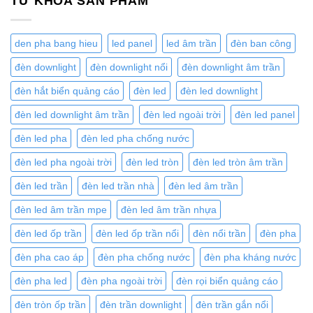
TỪ KHÓA SẢN PHẨM
den pha bang hieu
led panel
led âm trần
đèn ban công
đèn downlight
đèn downlight nổi
đèn downlight âm trần
đèn hắt biển quảng cáo
đèn led
đèn led downlight
đèn led downlight âm trần
đèn led ngoài trời
đèn led panel
đèn led pha
đèn led pha chống nước
đèn led pha ngoài trời
đèn led tròn
đèn led tròn âm trần
đèn led trần
đèn led trần nhà
đèn led âm trần
đèn led âm trần mpe
đèn led âm trần nhựa
đèn led ốp trần
đèn led ốp trần nổi
đèn nổi trần
đèn pha
đèn pha cao áp
đèn pha chống nước
đèn pha kháng nước
đèn pha led
đèn pha ngoài trời
đèn rọi biển quảng cáo
đèn tròn ốp trần
đèn trần downlight
đèn trần gắn nổi