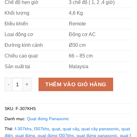
Chế độ hẹn giờ
3 chế độ ( 1, 2 ,4 giờ)
Khối lượng
4,6 Kg
Điều khiển
Remote
Loại động cơ
Động cơ AC
Đường kính cánh
Ø30 cm
Chiều cao quạt
66 – 85 cm
Sản xuất tại
Malaysia
Quạt lửng Panasonic F-307KHS 37W, màu bạc số lượng
THÊM VÀO GIỎ HÀNG
SKU:
F-307KHS
Danh mục:
Quạt đứng Panasonic
Thẻ:
f-307khs
,
f307khs
,
quạt
,
quạt cây
,
quạt cây panasonic
,
quạt
điện
,
quạt đứng
,
quạt đứng f307khs
,
quạt đứng panasonic
,
quạt f