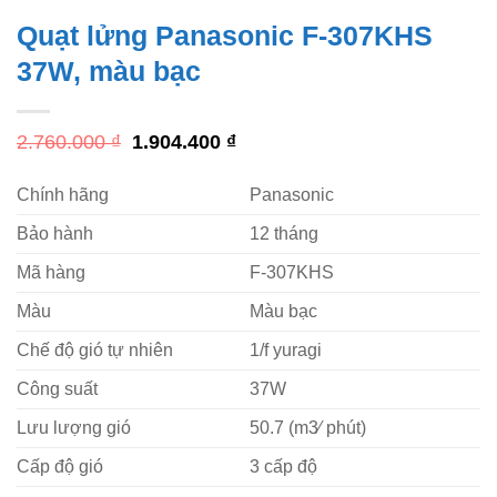
Quạt lửng Panasonic F-307KHS
37W, màu bạc
Giá
Giá
2.760.000
₫
1.904.400
₫
gốc
hiện
là:
tại
Chính hãng
Panasonic
2.760.000 ₫.
là:
1.904.400 ₫.
Bảo hành
12 tháng
Mã hàng
F-307KHS
Màu
Màu bạc
Chế độ gió tự nhiên
1/f yuragi
Công suất
37W
Lưu lượng gió
50.7 (m3⁄ phút)
Cấp độ gió
3 cấp độ