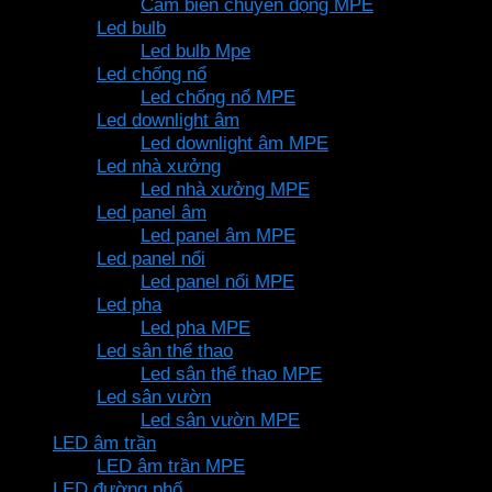
Cảm biến chuyển động MPE
Led bulb
Led bulb Mpe
Led chống nổ
Led chống nổ MPE
Led downlight âm
Led downlight âm MPE
Led nhà xưởng
Led nhà xưởng MPE
Led panel âm
Led panel âm MPE
Led panel nổi
Led panel nổi MPE
Led pha
Led pha MPE
Led sân thể thao
Led sân thể thao MPE
Led sân vườn
Led sân vườn MPE
LED âm trần
LED âm trần MPE
LED đường phố