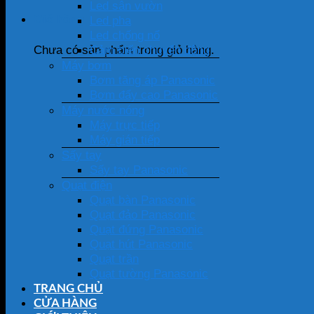
Led sân vườn
Giỏ hàng
Led pha
Led chống nổ
Cảm biến chuyển động
Chưa có sản phẩm trong giỏ hàng.
Máy bơm
Bơm tăng áp Panasonic
Bơm đẩy cao Panasonic
Máy nước nóng
Máy trực tiếp
Máy gián tiếp
Sấy tay
Sấy tay Panasonic
Quạt điện
Quạt bàn Panasonic
Quạt đảo Panasonic
Quạt đứng Panasonic
Quạt hút Panasonic
Quạt trần
Quạt tường Panasonic
TRANG CHỦ
CỬA HÀNG