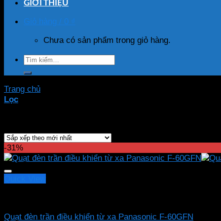
GIỚI THIỆU
Giỏ hàng /
0
₫
Chưa có sản phẩm trong giỏ hàng.
Tìm
kiếm:
Trang chủ
/
Sản phẩm được gắn thẻ “quạt trần đèn”
Lọc
Showing all 7 results
-31%
Quick View
Quạt Panasonic
Quạt đèn trần điều khiển từ xa Panasonic F-60GFN