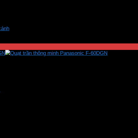
cánh
N