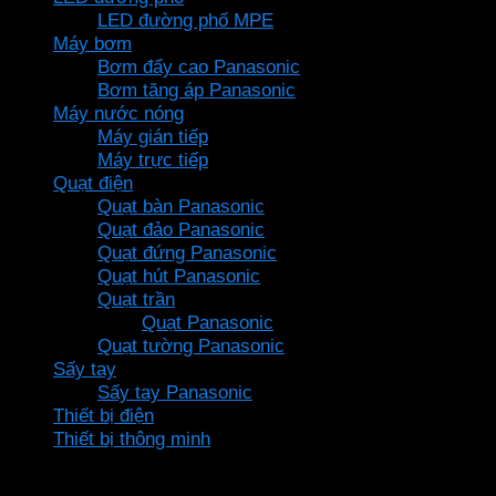
LED đường phố MPE
Máy bơm
Bơm đẩy cao Panasonic
Bơm tăng áp Panasonic
Máy nước nóng
Máy gián tiếp
Máy trực tiếp
Quạt điện
Quạt bàn Panasonic
Quạt đảo Panasonic
Quạt đứng Panasonic
Quạt hút Panasonic
Quạt trần
Quạt Panasonic
Quạt tường Panasonic
Sấy tay
Sấy tay Panasonic
Thiết bị điện
Thiết bị thông minh
Thương hiệu