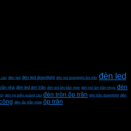
đèn led
đèn led downlight
 cáo
đèn led
đèn led downlight âm trần
đèn
trần nhà
đèn led âm trần
đèn led âm trần mpe
đèn led âm trần nhựa
đèn tròn ốp trần
rời
đèn rọi biển quảng cáo
đèn trần downlight
đèn
 công
ốp trần
đèn ốp trần mpe