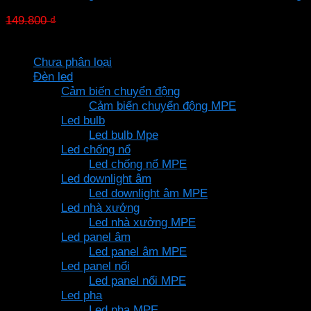
Giá
Giá
149.800
₫
104.860
₫
gốc
hiện
Danh mục sản phẩm
là:
tại
Chưa phân loại
149.800 ₫.
là:
Đèn led
104.860 ₫.
Cảm biến chuyển động
Cảm biến chuyển động MPE
Led bulb
Led bulb Mpe
Led chống nổ
Led chống nổ MPE
Led downlight âm
Led downlight âm MPE
Led nhà xưởng
Led nhà xưởng MPE
Led panel âm
Led panel âm MPE
Led panel nổi
Led panel nổi MPE
Led pha
Led pha MPE