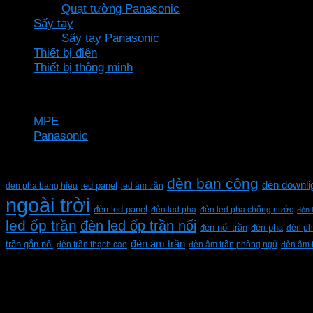
Quạt tường Panasonic
Sấy tay
Sấy tay Panasonic
Thiết bị điện
Thiết bị thông minh
Thương hiệu
MPE
Panasonic
Từ khóa sản phẩm
đèn ban công
đèn downli
den pha bang hieu
led panel
led âm trần
ngoài trời
đèn led panel
đèn led pha
đèn led pha chống nước
đèn 
led ốp trần
đèn led ốp trần nổi
đèn pha
đèn nổi trần
đèn ph
đèn âm trần
trần gắn nổi
đèn trần thạch cao
đèn âm trần phòng ngủ
đèn âm 
CÔNG TY TNHH XD KT CƠ ĐIỆN PHAN DƯƠNG MINH
Mã số thuế: 0315596026
Địa chỉ :C16/6E Đường Liên ấp 2-3-4, Tổ 12 ấp 3, Xã Vĩn