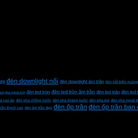
đèn downlight nổi
ght
đèn downlight âm trần
đèn hắt biển quảng
đèn led tròn âm trần
đèn led tròn
đèn led trần
đèn led 
led pha ngoài trời
a cao áp
đèn pha chống nước
đèn pha kháng nước
đèn pha led
đèn pha ngoài t
đèn ốp trần
đèn ốp trần ban
trần thạch cao
đèn âm trần đẹp
h Lộc, Thành phố Hồ Chí Minh, Việt Nam