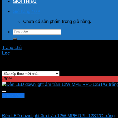
GIỚI THIỆU
Giỏ hàng /
0
₫
Chưa có sản phẩm trong giỏ hàng.
Tìm
kiếm:
Trang chủ
/
Sản phẩm được gắn thẻ “RPL-12ST/G”
Lọc
Hiển thị kết quả duy nhất
-30%
Quick View
Led downlight âm MPE
Đèn LED downlight âm trần 12W MPE RPL-12ST/G trắng