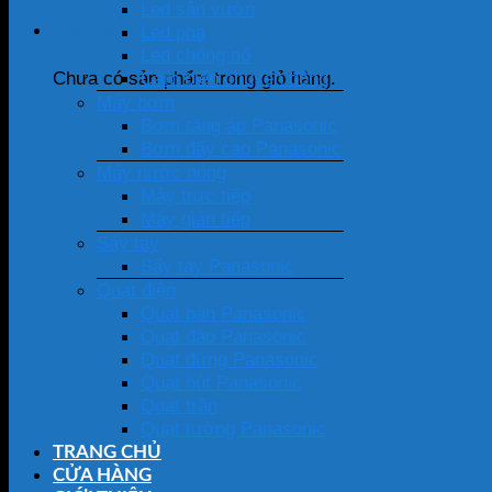
Led sân vườn
Giỏ hàng
Led pha
Led chống nổ
Cảm biến chuyển động
Chưa có sản phẩm trong giỏ hàng.
Máy bơm
Bơm tăng áp Panasonic
Bơm đẩy cao Panasonic
Máy nước nóng
Máy trực tiếp
Máy gián tiếp
Sấy tay
Sấy tay Panasonic
Quạt điện
Quạt bàn Panasonic
Quạt đảo Panasonic
Quạt đứng Panasonic
Quạt hút Panasonic
Quạt trần
Quạt tường Panasonic
TRANG CHỦ
CỬA HÀNG