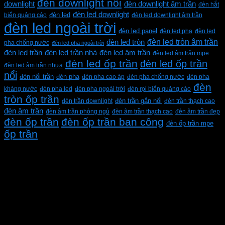
đèn downlight nổi
downlight
đèn downlight âm trần
đèn hắt
đèn led downlight
biển quảng cáo
đèn led
đèn led downlight âm trần
đèn led ngoài trời
đèn led panel
đèn led pha
đèn led
đèn led tròn âm trần
đèn led tròn
pha chống nước
đèn led pha ngoài trời
đèn led trần
đèn led trần nhà
đèn led âm trần
đèn led âm trần mpe
đèn led ốp trần
đèn led ốp trần
đèn led âm trần nhựa
nổi
đèn pha
đèn nổi trần
đèn pha cao áp
đèn pha chống nước
đèn pha
đèn
kháng nước
đèn pha led
đèn pha ngoài trời
đèn rọi biển quảng cáo
tròn ốp trần
đèn trần downlight
đèn trần gắn nổi
đèn trần thạch cao
đèn âm trần
đèn âm trần phòng ngủ
đèn âm trần thạch cao
đèn âm trần đẹp
đèn ốp trần
đèn ốp trần ban công
đèn ốp trần mpe
ốp trần
CÔNG TY TNHH XD KT CƠ ĐIỆN PHAN DƯƠNG
MINH
Mã số thuế: 0315596026
Địa chỉ :C16/6E Đường Liên ấp 2-3-4, Tổ 12 ấp 3, Xã
Vĩnh Lộc, Thành phố Hồ Chí Minh, Việt Nam
Hotline: 0937967269