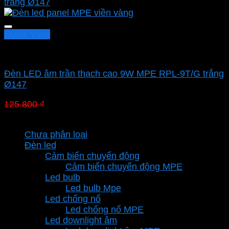
Quick View
Led downlight âm MPE
Đèn LED âm trần thạch cao 9W MPE RPL-9T/G trắng
Ø147
Giá
Giá
125.800
₫
88.060
₫
gốc
hiện
Danh mục sản phẩm
là:
tại
Chưa phân loại
125.800 ₫.
là:
Đèn led
88.060 ₫.
Cảm biến chuyển động
Cảm biến chuyển động MPE
Led bulb
Led bulb Mpe
Led chống nổ
Led chống nổ MPE
Led downlight âm