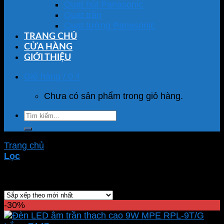
Quạt hút Panasonic
Quạt trần
Quạt tường Panasonic
TRANG CHỦ
CỬA HÀNG
GIỚI THIỆU
Giỏ hàng /
0
₫
Chưa có sản phẩm trong giỏ hàng.
Tìm
kiếm:
Trang chủ
/
Sản phẩm được gắn thẻ “RPL-9T/G”
Lọc
Hiển thị kết quả duy nhất
-30%