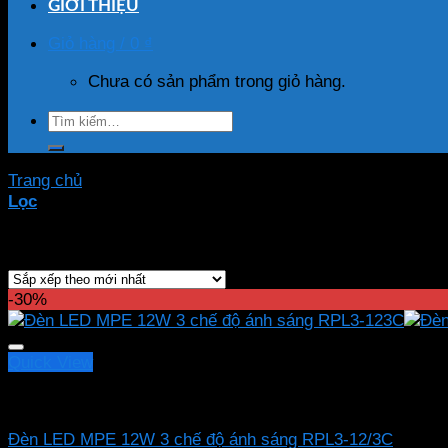
GIỚI THIỆU
Giỏ hàng /
0
₫
Chưa có sản phẩm trong giỏ hàng.
Tìm
kiếm:
Trang chủ
/
Sản phẩm được gắn thẻ “RPL3-12/3C”
Lọc
Hiển thị kết quả duy nhất
-30%
Quick View
Led downlight âm MPE
Đèn LED MPE 12W 3 chế độ ánh sáng RPL3-12/3C