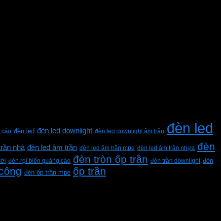
đèn led
đèn led downlight
 cáo
đèn led
đèn led downlight âm trần
đèn
trần nhà
đèn led âm trần
đèn led âm trần mpe
đèn led âm trần nhựa
đèn tròn ốp trần
rời
đèn rọi biển quảng cáo
đèn trần downlight
đèn
 công
ốp trần
đèn ốp trần mpe