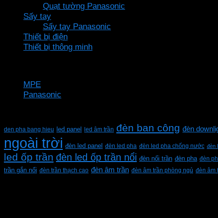
Quạt tường Panasonic
Sấy tay
Sấy tay Panasonic
Thiết bị điện
Thiết bị thông minh
Thương hiệu
MPE
Panasonic
Từ khóa sản phẩm
đèn ban công
đèn downli
den pha bang hieu
led panel
led âm trần
ngoài trời
đèn led panel
đèn led pha
đèn led pha chống nước
đèn 
led ốp trần
đèn led ốp trần nổi
đèn pha
đèn nổi trần
đèn ph
đèn âm trần
trần gắn nổi
đèn trần thạch cao
đèn âm trần phòng ngủ
đèn âm 
CÔNG TY TNHH XD KT CƠ ĐIỆN PHAN DƯƠNG MINH
Mã số thuế: 0315596026
Địa chỉ :C16/6E Đường Liên ấp 2-3-4, Tổ 12 ấp 3, Xã Vĩn