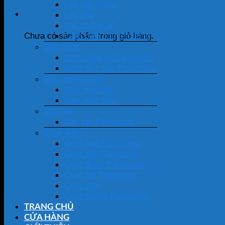
Led sân vườn
Giỏ hàng
Led pha
Led chống nổ
Cảm biến chuyển động
Chưa có sản phẩm trong giỏ hàng.
Máy bơm
Bơm tăng áp Panasonic
Bơm đẩy cao Panasonic
Máy nước nóng
Máy trực tiếp
Máy gián tiếp
Sấy tay
Sấy tay Panasonic
Quạt điện
Quạt bàn Panasonic
Quạt đảo Panasonic
Quạt đứng Panasonic
Quạt hút Panasonic
Quạt trần
Quạt tường Panasonic
TRANG CHỦ
CỬA HÀNG