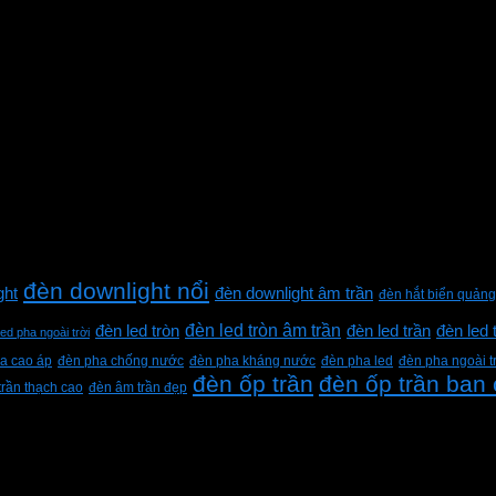
đèn downlight nổi
ght
đèn downlight âm trần
đèn hắt biển quảng
đèn led tròn âm trần
đèn led tròn
đèn led trần
đèn led 
led pha ngoài trời
a cao áp
đèn pha chống nước
đèn pha kháng nước
đèn pha led
đèn pha ngoài t
đèn ốp trần
đèn ốp trần ban
trần thạch cao
đèn âm trần đẹp
h Lộc, Thành phố Hồ Chí Minh, Việt Nam