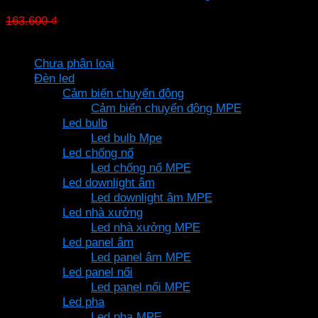
Giá
Giá
163.600
₫
114.520
₫
gốc
hiện
Danh mục sản phẩm
là:
tại
Chưa phân loại
163.600 ₫.
là:
Đèn led
114.520 ₫.
Cảm biến chuyển động
Cảm biến chuyển động MPE
Led bulb
Led bulb Mpe
Led chống nổ
Led chống nổ MPE
Led downlight âm
Led downlight âm MPE
Led nhà xưởng
Led nhà xưởng MPE
Led panel âm
Led panel âm MPE
Led panel nổi
Led panel nổi MPE
Led pha
Led pha MPE