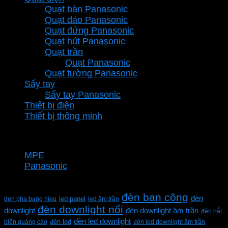
Quạt bàn Panasonic
Quạt đảo Panasonic
Quạt đứng Panasonic
Quạt hút Panasonic
Quạt trần
Quạt Panasonic
Quạt tường Panasonic
Sấy tay
Sấy tay Panasonic
Thiết bị điện
Thiết bị thông minh
Thương hiệu
MPE
Panasonic
Từ khóa sản phẩm
đèn ban công
đèn
den pha bang hieu
led panel
led âm trần
đèn downlight nổi
downlight
đèn downlight âm trần
đèn hắt
đèn led downlight
biển quảng cáo
đèn led
đèn led downlight âm trần