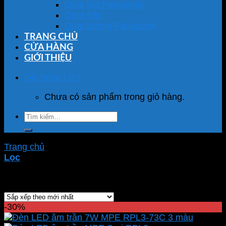
Quạt hút Panasonic
Quạt trần
Quạt tường Panasonic
TRANG CHỦ
CỬA HÀNG
GIỚI THIỆU
Giỏ hàng /
0
₫
Chưa có sản phẩm trong giỏ hàng.
Tìm
kiếm:
Trang chủ
/
Sản phẩm được gắn thẻ “RPL3-7/3C”
Lọc
Hiển thị kết quả duy nhất
-30%