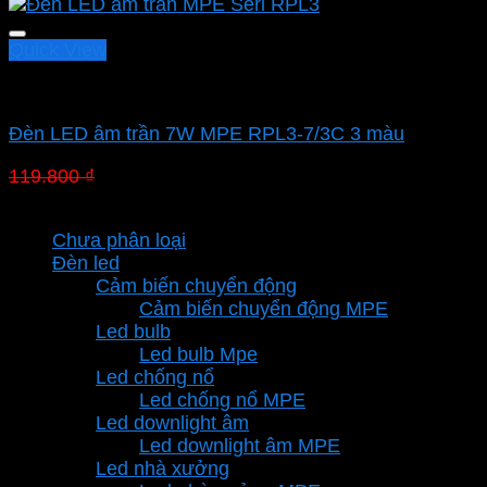
Quick View
Led downlight âm MPE
Đèn LED âm trần 7W MPE RPL3-7/3C 3 màu
Giá
Giá
119.800
₫
83.860
₫
gốc
hiện
Danh mục sản phẩm
là:
tại
Chưa phân loại
119.800 ₫.
là:
Đèn led
83.860 ₫.
Cảm biến chuyển động
Cảm biến chuyển động MPE
Led bulb
Led bulb Mpe
Led chống nổ
Led chống nổ MPE
Led downlight âm
Led downlight âm MPE
Led nhà xưởng