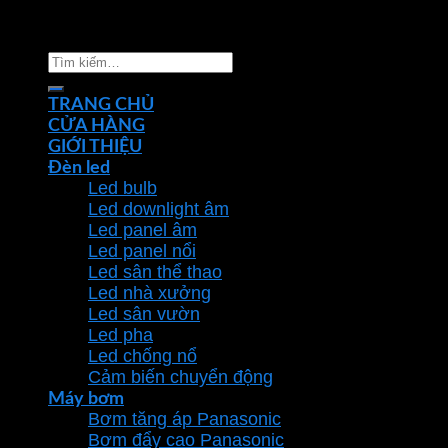
Copyright 2026 ©
Nhà phân phối thiết bị điện đèn
chiếu sáng Phan Dương Minh
Tìm
kiếm:
TRANG CHỦ
CỬA HÀNG
GIỚI THIỆU
Đèn led
Led bulb
Led downlight âm
Led panel âm
Led panel nổi
Led sân thể thao
Led nhà xưởng
Led sân vườn
Led pha
Led chống nổ
Cảm biến chuyển động
Máy bơm
Bơm tăng áp Panasonic
Bơm đẩy cao Panasonic