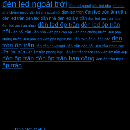
đèn led ngoài trời
đèn led panel
đèn led pha
đèn led
đèn led tròn âm trần
đèn led tròn
pha chống nước
đèn led pha ngoài trời
đèn led trần
đèn led trần nhà
đèn led âm trần
đèn led âm trần mpe
đèn led ốp trần
đèn led ốp trần
đèn led âm trần nhựa
nổi
đèn pha
đèn nổi trần
đèn pha cao áp
đèn pha chống nước
đèn pha
đèn
kháng nước
đèn pha led
đèn pha ngoài trời
đèn rọi biển quảng cáo
tròn ốp trần
đèn trần downlight
đèn trần gắn nổi
đèn trần thạch cao
đèn âm trần
đèn âm trần phòng ngủ
đèn âm trần thạch cao
đèn âm trần đẹp
đèn ốp trần
đèn ốp trần ban công
đèn ốp trần mpe
ốp trần
CÔNG TY TNHH XD KT CƠ ĐIỆN PHAN DƯƠNG
MINH
Mã số thuế: 0315596026
Địa chỉ :C16/6E Đường Liên ấp 2-3-4, Tổ 12 ấp 3, Xã
Vĩnh Lộc, Thành phố Hồ Chí Minh, Việt Nam
Hotline: 0937967269
VỀ CHÚNG TÔI
TRANG CHỦ