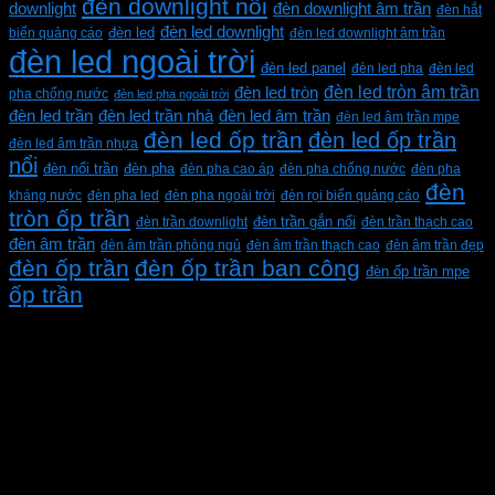
đèn downlight nổi
downlight
đèn downlight âm trần
đèn hắt
đèn led downlight
biển quảng cáo
đèn led
đèn led downlight âm trần
đèn led ngoài trời
đèn led panel
đèn led pha
đèn led
đèn led tròn âm trần
đèn led tròn
pha chống nước
đèn led pha ngoài trời
đèn led trần
đèn led trần nhà
đèn led âm trần
đèn led âm trần mpe
đèn led ốp trần
đèn led ốp trần
đèn led âm trần nhựa
nổi
đèn pha
đèn nổi trần
đèn pha cao áp
đèn pha chống nước
đèn pha
đèn
kháng nước
đèn pha led
đèn pha ngoài trời
đèn rọi biển quảng cáo
tròn ốp trần
đèn trần downlight
đèn trần gắn nổi
đèn trần thạch cao
đèn âm trần
đèn âm trần phòng ngủ
đèn âm trần thạch cao
đèn âm trần đẹp
đèn ốp trần
đèn ốp trần ban công
đèn ốp trần mpe
ốp trần
CÔNG TY TNHH XD KT CƠ ĐIỆN PHAN DƯƠNG
MINH
Mã số thuế: 0315596026
Địa chỉ :C16/6E Đường Liên ấp 2-3-4, Tổ 12 ấp 3, Xã
Vĩnh Lộc, Thành phố Hồ Chí Minh, Việt Nam
Hotline: 0937967269