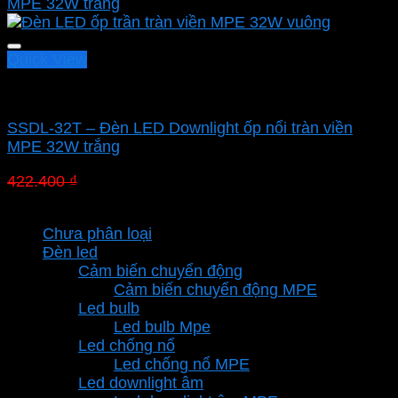
Quick View
Led panel nổi MPE
SSDL-32T – Đèn LED Downlight ốp nổi tràn viền
MPE 32W trắng
Giá
Giá
422.400
₫
295.680
₫
gốc
hiện
Danh mục sản phẩm
là:
tại
Chưa phân loại
422.400 ₫.
là:
Đèn led
295.680 ₫.
Cảm biến chuyển động
Cảm biến chuyển động MPE
Led bulb
Led bulb Mpe
Led chống nổ
Led chống nổ MPE
Led downlight âm