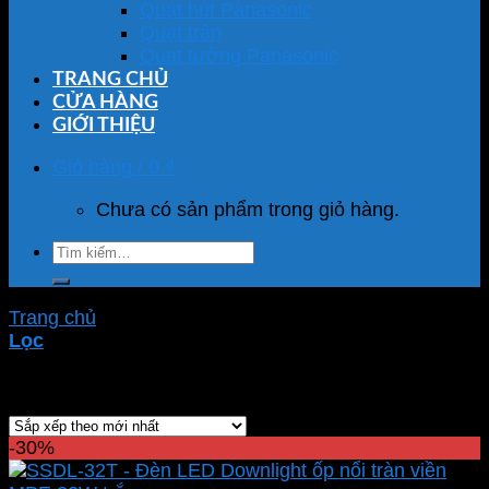
Quạt hút Panasonic
Quạt trần
Quạt tường Panasonic
TRANG CHỦ
CỬA HÀNG
GIỚI THIỆU
Giỏ hàng /
0
₫
Chưa có sản phẩm trong giỏ hàng.
Tìm
kiếm:
Trang chủ
/
Sản phẩm được gắn thẻ “SDL-32T”
Lọc
Hiển thị kết quả duy nhất
-30%