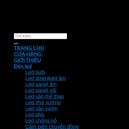
Copyright 2026 ©
Nhà phân phối thiết bị điện đèn
chiếu sáng Phan Dương Minh
Tìm
kiếm:
TRANG CHỦ
CỬA HÀNG
GIỚI THIỆU
Đèn led
Led bulb
Led downlight âm
Led panel âm
Led panel nổi
Led sân thể thao
Led nhà xưởng
Led sân vườn
Led pha
Led chống nổ
Cảm biến chuyển động