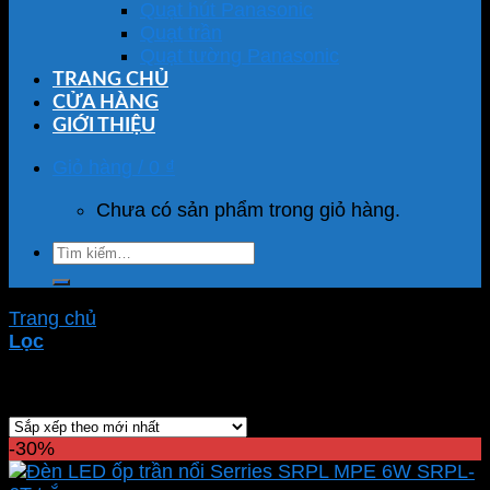
Quạt hút Panasonic
Quạt trần
Quạt tường Panasonic
TRANG CHỦ
CỬA HÀNG
GIỚI THIỆU
Giỏ hàng /
0
₫
Chưa có sản phẩm trong giỏ hàng.
Tìm
kiếm:
Trang chủ
/
Sản phẩm được gắn thẻ “SRPL-6T”
Lọc
Hiển thị kết quả duy nhất
-30%