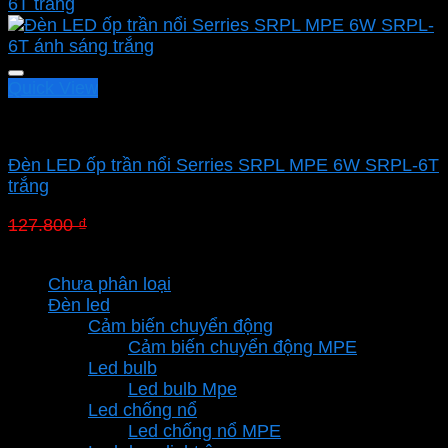
Quick View
Led panel nổi MPE
Đèn LED ốp trần nổi Serries SRPL MPE 6W SRPL-6T
trắng
Giá
Giá
127.800
₫
89.460
₫
gốc
hiện
Danh mục sản phẩm
là:
tại
Chưa phân loại
127.800 ₫.
là:
Đèn led
89.460 ₫.
Cảm biến chuyển động
Cảm biến chuyển động MPE
Led bulb
Led bulb Mpe
Led chống nổ
Led chống nổ MPE