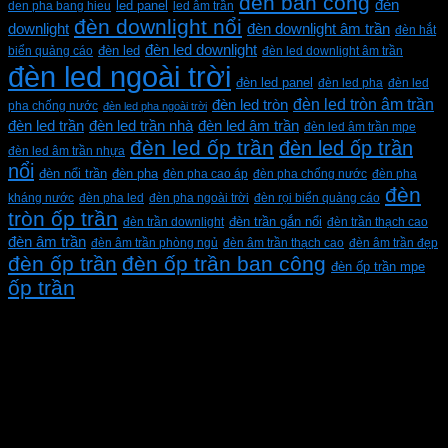
đèn ban công
đèn
den pha bang hieu
led panel
led âm trần
đèn downlight nổi
downlight
đèn downlight âm trần
đèn hắt
đèn led downlight
biển quảng cáo
đèn led
đèn led downlight âm trần
đèn led ngoài trời
đèn led panel
đèn led pha
đèn led
đèn led tròn âm trần
đèn led tròn
pha chống nước
đèn led pha ngoài trời
đèn led trần
đèn led trần nhà
đèn led âm trần
đèn led âm trần mpe
đèn led ốp trần
đèn led ốp trần
đèn led âm trần nhựa
nổi
đèn pha
đèn nổi trần
đèn pha cao áp
đèn pha chống nước
đèn pha
đèn
kháng nước
đèn pha led
đèn pha ngoài trời
đèn rọi biển quảng cáo
tròn ốp trần
đèn trần downlight
đèn trần gắn nổi
đèn trần thạch cao
đèn âm trần
đèn âm trần phòng ngủ
đèn âm trần thạch cao
đèn âm trần đẹp
đèn ốp trần
đèn ốp trần ban công
đèn ốp trần mpe
ốp trần
CÔNG TY TNHH XD KT CƠ ĐIỆN PHAN DƯƠNG
MINH
Mã số thuế: 0315596026
Địa chỉ :C16/6E Đường Liên ấp 2-3-4, Tổ 12 ấp 3, Xã
Vĩnh Lộc, Thành phố Hồ Chí Minh, Việt Nam
Hotline: 0937967269