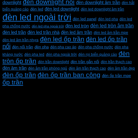
đèn downlight nổi
downlight
đèn downlight âm trần
đèn hắt
đèn led downlight
biển quảng cáo
đèn led
đèn led downlight âm trần
đèn led ngoài trời
đèn led panel
đèn led pha
đèn led
đèn led tròn âm trần
đèn led tròn
pha chống nước
đèn led pha ngoài trời
đèn led trần
đèn led trần nhà
đèn led âm trần
đèn led âm trần mpe
đèn led ốp trần
đèn led ốp trần
đèn led âm trần nhựa
nổi
đèn pha
đèn nổi trần
đèn pha cao áp
đèn pha chống nước
đèn pha
đèn
kháng nước
đèn pha led
đèn pha ngoài trời
đèn rọi biển quảng cáo
tròn ốp trần
đèn trần downlight
đèn trần gắn nổi
đèn trần thạch cao
đèn âm trần
đèn âm trần phòng ngủ
đèn âm trần thạch cao
đèn âm trần đẹp
đèn ốp trần
đèn ốp trần ban công
đèn ốp trần mpe
ốp trần
CÔNG TY TNHH XD KT CƠ ĐIỆN PHAN DƯƠNG
MINH
Mã số thuế: 0315596026
Địa chỉ :C16/6E Đường Liên ấp 2-3-4, Tổ 12 ấp 3, Xã
Vĩnh Lộc, Thành phố Hồ Chí Minh, Việt Nam
Hotline: 0937967269