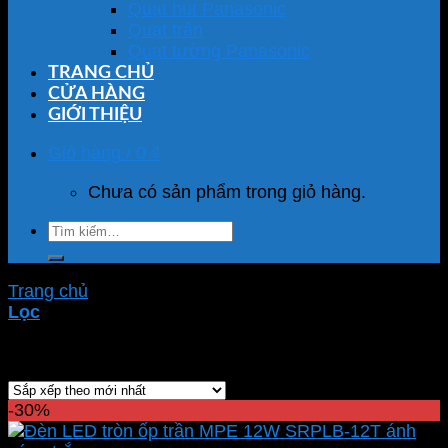
Quạt hút Panasonic
Quạt trần
Quạt tường Panasonic
TRANG CHỦ
CỬA HÀNG
GIỚI THIỆU
Giỏ hàng /
0
₫
Chưa có sản phẩm trong giỏ hàng.
Tìm
kiếm:
Trang chủ
/
Sản phẩm được gắn thẻ “SRPLB-12T”
Lọc
Hiển thị kết quả duy nhất
-30%