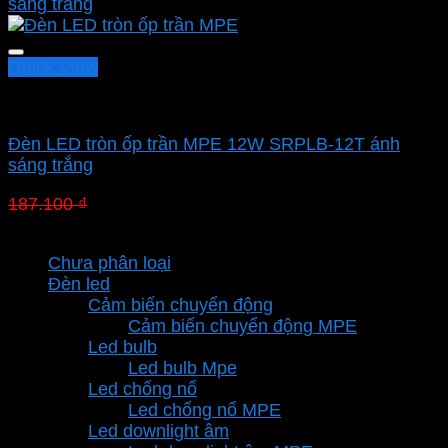
Quick View
Led panel nổi MPE
Đèn LED tròn ốp trần MPE 12W SRPLB-12T ánh
sáng trắng
Giá
Giá
187.100
₫
130.970
₫
gốc
hiện
Danh mục sản phẩm
là:
tại
Chưa phân loại
187.100 ₫.
là:
Đèn led
130.970 ₫.
Cảm biến chuyển động
Cảm biến chuyển động MPE
Led bulb
Led bulb Mpe
Led chống nổ
Led chống nổ MPE
Led downlight âm