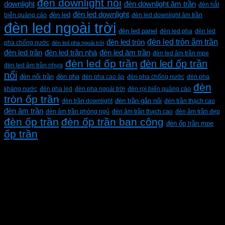
đèn downlight nổi
downlight
đèn downlight âm trần
đèn hắt
đèn led downlight
biển quảng cáo
đèn led
đèn led downlight âm trần
đèn led ngoài trời
đèn led panel
đèn led pha
đèn led
đèn led tròn âm trần
đèn led tròn
pha chống nước
đèn led pha ngoài trời
đèn led trần
đèn led trần nhà
đèn led âm trần
đèn led âm trần mpe
đèn led ốp trần
đèn led ốp trần
đèn led âm trần nhựa
nổi
đèn pha
đèn nổi trần
đèn pha cao áp
đèn pha chống nước
đèn pha
đèn
kháng nước
đèn pha led
đèn pha ngoài trời
đèn rọi biển quảng cáo
tròn ốp trần
đèn trần downlight
đèn trần gắn nổi
đèn trần thạch cao
đèn âm trần
đèn âm trần phòng ngủ
đèn âm trần thạch cao
đèn âm trần đẹp
đèn ốp trần
đèn ốp trần ban công
đèn ốp trần mpe
ốp trần
CÔNG TY TNHH XD KT CƠ ĐIỆN PHAN DƯƠNG
MINH
Mã số thuế: 0315596026
Địa chỉ :C16/6E Đường Liên ấp 2-3-4, Tổ 12 ấp 3, Xã
Vĩnh Lộc, Thành phố Hồ Chí Minh, Việt Nam
Hotline: 0937967269