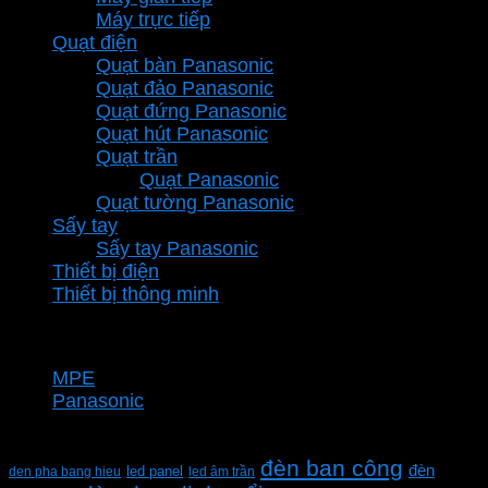
Máy trực tiếp
Quạt điện
Quạt bàn Panasonic
Quạt đảo Panasonic
Quạt đứng Panasonic
Quạt hút Panasonic
Quạt trần
Quạt Panasonic
Quạt tường Panasonic
Sấy tay
Sấy tay Panasonic
Thiết bị điện
Thiết bị thông minh
Thương hiệu
MPE
Panasonic
Từ khóa sản phẩm
đèn ban công
đèn
den pha bang hieu
led panel
led âm trần