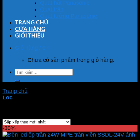
Quạt hút Panasonic
Quạt trần
Quạt tường Panasonic
TRANG CHỦ
CỬA HÀNG
GIỚI THIỆU
Giỏ hàng /
0
₫
Chưa có sản phẩm trong giỏ hàng.
Tìm
kiếm:
Trang chủ
/
Sản phẩm được gắn thẻ “SSDL-24V”
Lọc
Hiển thị kết quả duy nhất
-30%