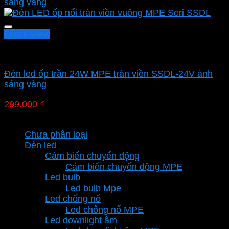
Quick View
Led panel nổi MPE
Đèn led ốp trần 24W MPE tràn viền SSDL-24V ánh
sáng vàng
Giá
Giá
299.000
₫
209.300
₫
gốc
hiện
Danh mục sản phẩm
là:
tại
Chưa phân loại
299.000 ₫.
là:
Đèn led
209.300 ₫.
Cảm biến chuyển động
Cảm biến chuyển động MPE
Led bulb
Led bulb Mpe
Led chống nổ
Led chống nổ MPE
Led downlight âm