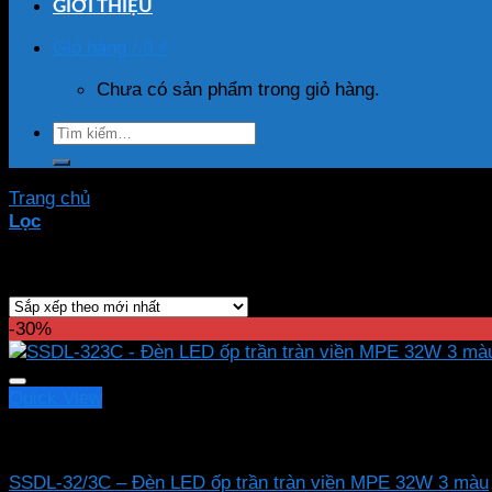
GIỚI THIỆU
Giỏ hàng /
0
₫
Chưa có sản phẩm trong giỏ hàng.
Tìm
kiếm:
Trang chủ
/
Sản phẩm được gắn thẻ “SSDL-323C”
Lọc
Hiển thị kết quả duy nhất
-30%
Quick View
Led panel nổi MPE
SSDL-32/3C – Đèn LED ốp trần tràn viền MPE 32W 3 màu