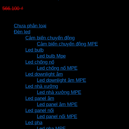
Giá
Giá
566.100
₫
396.270
₫
gốc
hiện
Danh mục sản phẩm
là:
tại
Chưa phân loại
566.100 ₫.
là:
Đèn led
396.270 ₫.
Cảm biến chuyển động
Cảm biến chuyển động MPE
Led bulb
Led bulb Mpe
Led chống nổ
Led chống nổ MPE
Led downlight âm
Led downlight âm MPE
Led nhà xưởng
Led nhà xưởng MPE
Led panel âm
Led panel âm MPE
Led panel nổi
Led panel nổi MPE
Led pha
Led pha MPE