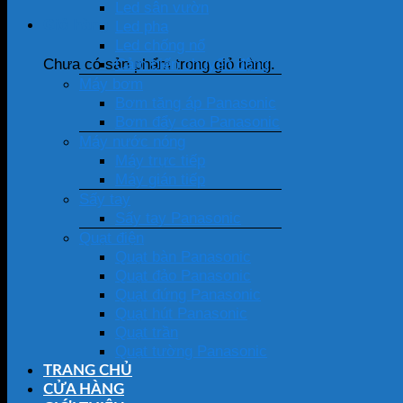
Led sân vườn
Giỏ hàng
Led pha
Led chống nổ
Cảm biến chuyển động
Chưa có sản phẩm trong giỏ hàng.
Máy bơm
Bơm tăng áp Panasonic
Bơm đẩy cao Panasonic
Máy nước nóng
Máy trực tiếp
Máy gián tiếp
Sấy tay
Sấy tay Panasonic
Quạt điện
Quạt bàn Panasonic
Quạt đảo Panasonic
Quạt đứng Panasonic
Quạt hút Panasonic
Quạt trần
Quạt tường Panasonic
TRANG CHỦ
CỬA HÀNG