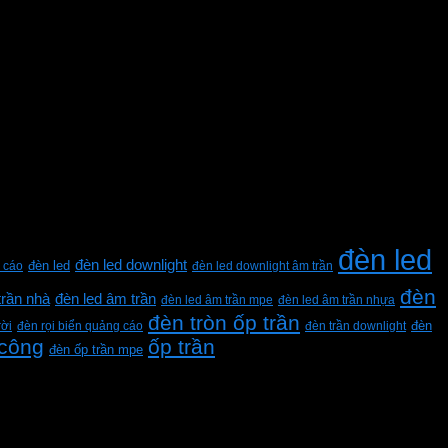
đèn led
đèn led downlight
 cáo
đèn led
đèn led downlight âm trần
đèn
trần nhà
đèn led âm trần
đèn led âm trần mpe
đèn led âm trần nhựa
đèn tròn ốp trần
rời
đèn rọi biển quảng cáo
đèn trần downlight
đèn
 công
ốp trần
đèn ốp trần mpe