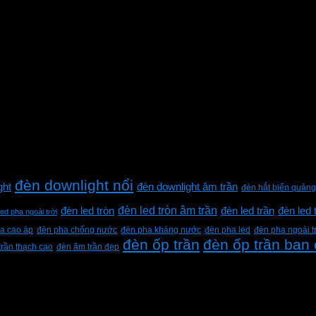
đèn downlight nổi
ght
đèn downlight âm trần
đèn hắt biển quảng
đèn led tròn âm trần
đèn led tròn
đèn led trần
đèn led 
led pha ngoài trời
a cao áp
đèn pha chống nước
đèn pha kháng nước
đèn pha led
đèn pha ngoài t
đèn ốp trần
đèn ốp trần ban
trần thạch cao
đèn âm trần đẹp
h Lộc, Thành phố Hồ Chí Minh, Việt Nam