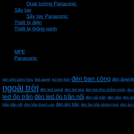
Quạt tường Panasonic
Sấy tay
Sấy tay Panasonic
Thiết bị điện
Thiết bị thông minh
Thương hiệu
MPE
Panasonic
Từ khóa sản phẩm
đèn ban công
đèn downli
den pha bang hieu
led panel
led âm trần
ngoài trời
đèn led panel
đèn led pha
đèn led pha chống nước
đèn 
led ốp trần
đèn led ốp trần nổi
đèn pha
đèn nổi trần
đèn ph
đèn âm trần
trần gắn nổi
đèn trần thạch cao
đèn âm trần phòng ngủ
đèn âm 
CÔNG TY TNHH XD KT CƠ ĐIỆN PHAN DƯƠNG MINH
Mã số thuế: 0315596026
Địa chỉ :C16/6E Đường Liên ấp 2-3-4, Tổ 12 ấp 3, Xã Vĩn