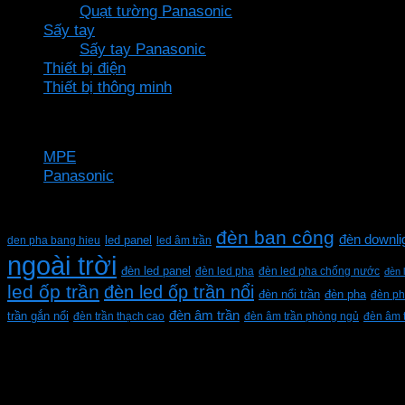
Quạt tường Panasonic
Sấy tay
Sấy tay Panasonic
Thiết bị điện
Thiết bị thông minh
Thương hiệu
MPE
Panasonic
Từ khóa sản phẩm
đèn ban công
đèn downli
den pha bang hieu
led panel
led âm trần
ngoài trời
đèn led panel
đèn led pha
đèn led pha chống nước
đèn 
led ốp trần
đèn led ốp trần nổi
đèn pha
đèn nổi trần
đèn ph
đèn âm trần
trần gắn nổi
đèn trần thạch cao
đèn âm trần phòng ngủ
đèn âm 
CÔNG TY TNHH XD KT CƠ ĐIỆN PHAN DƯƠNG MINH
Mã số thuế: 0315596026
Địa chỉ :C16/6E Đường Liên ấp 2-3-4, Tổ 12 ấp 3, Xã Vĩn