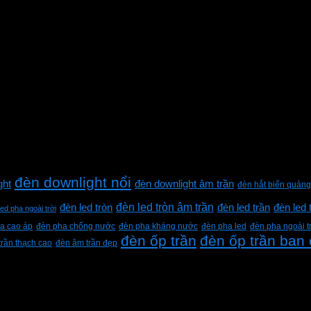
đèn downlight nổi
ght
đèn downlight âm trần
đèn hắt biển quảng
đèn led tròn âm trần
đèn led tròn
đèn led trần
đèn led 
led pha ngoài trời
a cao áp
đèn pha chống nước
đèn pha kháng nước
đèn pha led
đèn pha ngoài t
đèn ốp trần
đèn ốp trần ban
trần thạch cao
đèn âm trần đẹp
h Lộc, Thành phố Hồ Chí Minh, Việt Nam