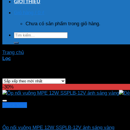
GIỚI THIỆU
Giỏ hàng /
0
₫
Chưa có sản phẩm trong giỏ hàng.
Tìm
kiếm:
Trang chủ
/
Sản phẩm được gắn thẻ “SSPLB-12V”
Lọc
Hiển thị kết quả duy nhất
-30%
Quick View
Led panel nổi MPE
Ốp nổi vuông MPE 12W SSPLB-12V ánh sáng vàng