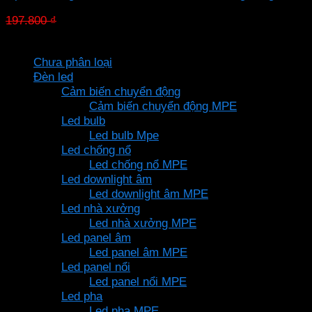
Giá
Giá
197.800
₫
138.460
₫
gốc
hiện
Danh mục sản phẩm
là:
tại
Chưa phân loại
197.800 ₫.
là:
Đèn led
138.460 ₫.
Cảm biến chuyển động
Cảm biến chuyển động MPE
Led bulb
Led bulb Mpe
Led chống nổ
Led chống nổ MPE
Led downlight âm
Led downlight âm MPE
Led nhà xưởng
Led nhà xưởng MPE
Led panel âm
Led panel âm MPE
Led panel nổi
Led panel nổi MPE
Led pha
Led pha MPE