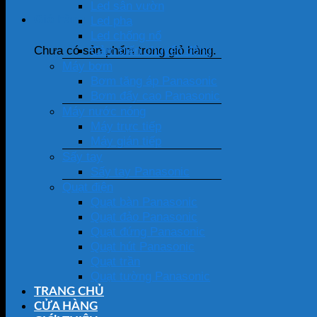
Led sân vườn
Giỏ hàng
Led pha
Led chống nổ
Cảm biến chuyển động
Chưa có sản phẩm trong giỏ hàng.
Máy bơm
Bơm tăng áp Panasonic
Bơm đẩy cao Panasonic
Máy nước nóng
Máy trực tiếp
Máy gián tiếp
Sấy tay
Sấy tay Panasonic
Quạt điện
Quạt bàn Panasonic
Quạt đảo Panasonic
Quạt đứng Panasonic
Quạt hút Panasonic
Quạt trần
Quạt tường Panasonic
TRANG CHỦ
CỬA HÀNG