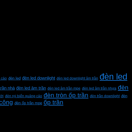
đèn led
đèn led downlight
 cáo
đèn led
đèn led downlight âm trần
đèn
trần nhà
đèn led âm trần
đèn led âm trần mpe
đèn led âm trần nhựa
đèn tròn ốp trần
rời
đèn rọi biển quảng cáo
đèn trần downlight
đèn
 công
ốp trần
đèn ốp trần mpe