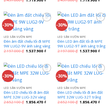
gốc
hiện
gốc
hiện
là:
tại
là:
tại
2.457.000 ₫.
là:
2.457.000 ₫.
là:
1.719.900 ₫.
1.719
-30%
-30%
LED SÂN VƯỜN MPE
LED SÂN VƯỜN MPE
Đèn âm đất chiếu lối đi MPE
Đèn LED âm đất lối đi MPE
9W LUG2-9V ánh sáng vàng
9W LUG2-9T ánh sáng trắng
Giá
Giá
Giá
Giá
2.197.000
₫
1.537.900
₫
2.197.000
₫
1.537.900
₫
gốc
hiện
gốc
hiện
là:
tại
là:
tại
2.197.000 ₫.
là:
2.197.000 ₫.
là:
1.537.900 ₫.
1.537
-30%
-30%
LED SÂN VƯỜN MPE
LED SÂN VƯỜN MPE
Đèn LED chiếu lối đi âm đất
Đèn LED chiếu lối đi âm đất
MPE 32W LUG-32V vàng
MPE 32W LUG-32T trắng
Giá
Giá
Giá
Giá
2.652.100
₫
1.856.470
₫
2.652.100
₫
1.856.470
₫
gốc
hiện
gốc
hiện
là:
tại
là:
tại