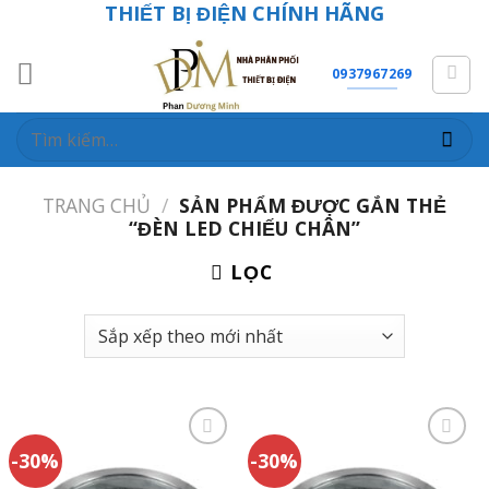
THIẾT BỊ ĐIỆN CHÍNH HÃNG
Skip
to
content
0937967269
Tìm
kiếm:
TRANG CHỦ
/
SẢN PHẨM ĐƯỢC GẮN THẺ
“ĐÈN LED CHIẾU CHÂN”
LỌC
-30%
-30%