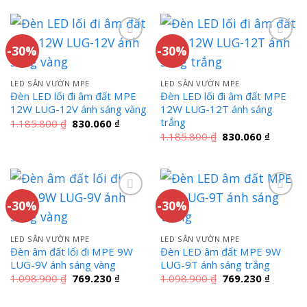
1.232.000 ₫.
1.760.000 ₫.
là:
1.232
-30%
-30%
LED SÂN VƯỜN MPE
LED SÂN VƯỜN MPE
Đèn LED lối đi âm đất MPE
Đèn LED lối đi âm đất MPE
12W LUG-12V ánh sáng vàng
12W LUG-12T ánh sáng
trắng
Giá
Giá
1.185.800
₫
830.060
₫
gốc
hiện
Giá
Giá
1.185.800
₫
830.060
₫
là:
tại
gốc
hiện
1.185.800 ₫.
là:
là:
tại
830.060 ₫.
1.185.800 ₫.
là:
830.060
-30%
-30%
LED SÂN VƯỜN MPE
LED SÂN VƯỜN MPE
Đèn âm đất lối đi MPE 9W
Đèn LED âm đất MPE 9W
LUG-9V ánh sáng vàng
LUG-9T ánh sáng trắng
Giá
Giá
Giá
Giá
1.098.900
₫
769.230
₫
1.098.900
₫
769.230
₫
gốc
hiện
gốc
hiện
là:
tại
là:
tại
1.098.900 ₫.
là:
1.098.900 ₫.
là: