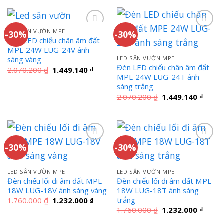
2.652.100 ₫.
là:
2.652.100 ₫.
là:
1.856.470 ₫.
1.856
LED SÂN VƯỜN MPE
-30%
-30%
Đèn LED chiếu chân âm đất
MPE 24W LUG-24V ánh
LED SÂN VƯỜN MPE
sáng vàng
Đèn LED chiếu chân âm đất
Giá
Giá
2.070.200
₫
1.449.140
₫
gốc
hiện
MPE 24W LUG-24T ánh
là:
tại
sáng trắng
2.070.200 ₫.
là:
Giá
Giá
2.070.200
₫
1.449.140
₫
1.449.140 ₫.
gốc
hiện
là:
tại
2.070.200 ₫.
là:
1.449
-30%
-30%
LED SÂN VƯỜN MPE
LED SÂN VƯỜN MPE
Đèn chiếu lối đi âm đất MPE
Đèn chiếu lối đi âm đất MPE
18W LUG-18V ánh sáng vàng
18W LUG-18T ánh sáng
trắng
Giá
Giá
1.760.000
₫
1.232.000
₫
gốc
hiện
Giá
Giá
1.760.000
₫
1.232.000
₫
là:
tại
gốc
hiện
1.760.000 ₫.
là:
là:
tại