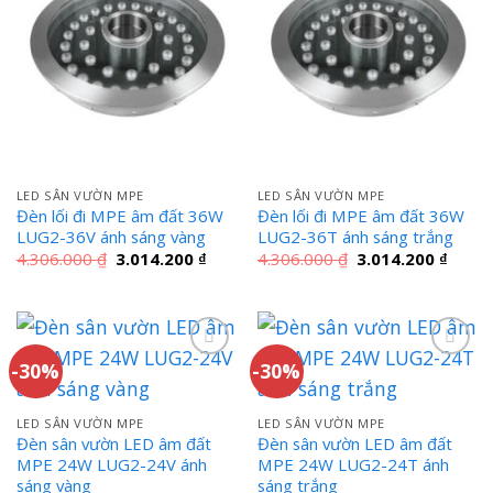
LED SÂN VƯỜN MPE
LED SÂN VƯỜN MPE
Đèn lối đi MPE âm đất 36W
Đèn lối đi MPE âm đất 36W
LUG2-36V ánh sáng vàng
LUG2-36T ánh sáng trắng
Giá
Giá
Giá
Giá
4.306.000
₫
3.014.200
₫
4.306.000
₫
3.014.200
₫
gốc
hiện
gốc
hiện
là:
tại
là:
tại
4.306.000 ₫.
là:
4.306.000 ₫.
là:
3.014.200 ₫.
3.014
-30%
-30%
LED SÂN VƯỜN MPE
LED SÂN VƯỜN MPE
Đèn sân vườn LED âm đất
Đèn sân vườn LED âm đất
MPE 24W LUG2-24V ánh
MPE 24W LUG2-24T ánh
sáng vàng
sáng trắng