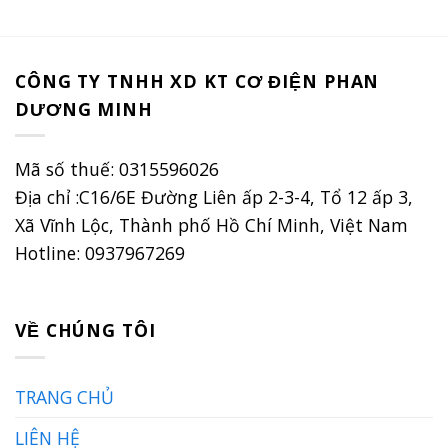
769.230 ₫.
769.230
CÔNG TY TNHH XD KT CƠ ĐIỆN PHAN
DƯƠNG MINH
Mã số thuế: 0315596026
Địa chỉ :C16/6E Đường Liên ấp 2-3-4, Tổ 12 ấp 3,
Xã Vĩnh Lộc, Thành phố Hồ Chí Minh, Việt Nam
Hotline: 0937967269
VỀ CHÚNG TÔI
TRANG CHỦ
LIÊN HỆ