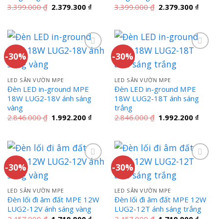
Giá
Giá
Giá
Giá
3.399.000
₫
2.379.300
₫
3.399.000
₫
2.379.300
₫
gốc
hiện
gốc
hiện
là:
tại
là:
tại
3.399.000 ₫.
là:
3.399.000 ₫.
là:
2.379.300 ₫.
2.379
-30%
-30%
LED SÂN VƯỜN MPE
LED SÂN VƯỜN MPE
Đèn LED in-ground MPE
Đèn LED in-ground MPE
18W LUG2-18V ánh sáng
18W LUG2-18T ánh sáng
vàng
trắng
Giá
Giá
Giá
Giá
2.846.000
₫
1.992.200
₫
2.846.000
₫
1.992.200
₫
gốc
hiện
gốc
hiện
là:
tại
là:
tại
2.846.000 ₫.
là:
2.846.000 ₫.
là:
1.992.200 ₫.
1.992
-30%
-30%
LED SÂN VƯỜN MPE
LED SÂN VƯỜN MPE
Đèn lối đi âm đất MPE 12W
Đèn lối đi âm đất MPE 12W
LUG2-12V ánh sáng vàng
LUG2-12T ánh sáng trắng
Giá
Giá
Giá
Giá
2.457.000
₫
1.719.900
₫
2.457.000
₫
1.719.900
₫