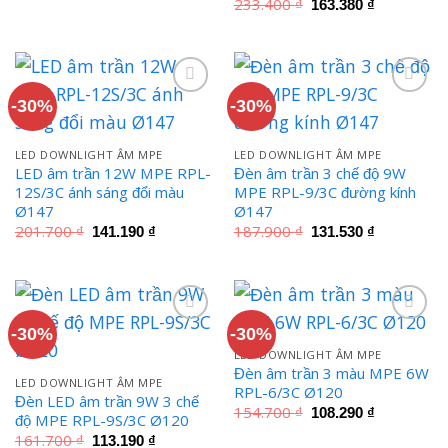
là:
tại
Giá
Giá
233.400
₫
163.380
₫
370.800 ₫.
là:
gốc
hiện
259.560 ₫.
là:
tại
233.400 ₫.
là:
163.380 ₫.
-30%
-30%
LED DOWNLIGHT ÂM MPE
LED DOWNLIGHT ÂM MPE
LED âm trần 12W MPE RPL-
Đèn âm trần 3 chế độ 9W
12S/3C ánh sáng đổi màu
MPE RPL-9/3C đường kính
Ø147
Ø147
Giá
Giá
Giá
Giá
201.700
₫
187.900
₫
141.190
₫
131.530
₫
gốc
hiện
gốc
hiện
là:
tại
là:
tại
201.700 ₫.
là:
187.900 ₫.
là:
141.190 ₫.
131.530 ₫.
-30%
-30%
LED DOWNLIGHT ÂM MPE
Đèn âm trần 3 màu MPE 6W
LED DOWNLIGHT ÂM MPE
RPL-6/3C Ø120
Đèn LED âm trần 9W 3 chế
Giá
Giá
154.700
₫
108.290
₫
độ MPE RPL-9S/3C Ø120
gốc
hiện
Giá
Giá
là:
tại
161.700
₫
113.190
₫