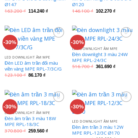
Ø147
Ø120
Giá
Giá
Giá
Giá
163.200
₫
146.100
₫
114.240
₫
102.270
₫
gốc
hiện
gốc
hiện
là:
tại
là:
tại
163.200 ₫.
là:
146.100 ₫.
là:
114.240 ₫.
102.270 ₫.
-30%
-30%
LED DOWNLIGHT ÂM MPE
Đèn downlight 3 màu 24W
LED DOWNLIGHT ÂM MPE
MPE RPL-24/3C
Đèn LED âm trần đổi màu
Giá
Giá
516.700
₫
361.690
₫
viền vàng MPE RPL-7/3C/G
gốc
hiện
Giá
Giá
là:
tại
123.100
₫
86.170
₫
gốc
hiện
516.700 ₫.
là:
là:
tại
361.690 ₫.
123.100 ₫.
là:
86.170 ₫.
-30%
-30%
LED DOWNLIGHT ÂM MPE
Đèn âm trần 3 màu 18W
LED DOWNLIGHT ÂM MPE
MPE RPL-18/3C
Đèn âm trần 3 màu 12W
Giá
Giá
370.800
₫
259.560
₫
MPE RPL-12/3C Ø170
gốc
hiện