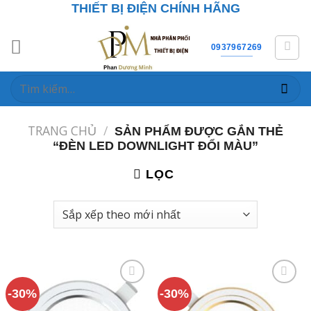
Skip
THIẾT BỊ ĐIỆN CHÍNH HÃNG
to
content
0937967269
Tìm
kiếm:
TRANG CHỦ
/
SẢN PHẨM ĐƯỢC GẮN THẺ
“ĐÈN LED DOWNLIGHT ĐỔI MÀU”
LỌC
-30%
-30%