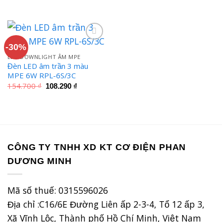
gốc
hiện
154.700 ₫.
là:
là:
tại
108.290 ₫.
161.700 ₫.
là:
113.190 ₫.
-30%
LED DOWNLIGHT ÂM MPE
Đèn LED âm trần 3 màu
MPE 6W RPL-6S/3C
Giá
Giá
154.700
₫
108.290
₫
gốc
hiện
là:
tại
154.700 ₫.
là:
108.290 ₫.
CÔNG TY TNHH XD KT CƠ ĐIỆN PHAN
DƯƠNG MINH
Mã số thuế: 0315596026
Địa chỉ :C16/6E Đường Liên ấp 2-3-4, Tổ 12 ấp 3,
Xã Vĩnh Lộc, Thành phố Hồ Chí Minh, Việt Nam