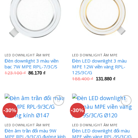
LED DOWNLIGHT ÂM MPE
LED DOWNLIGHT ÂM MPE
Đèn downlight 3 màu viền
Đèn LED downlight 3 màu
bạc 7W MPE RPL-7/3C/S
MPE 12W viền vàng RPL-
12S/3C/G
Giá
Giá
123.100
₫
86.170
₫
gốc
hiện
Giá
Giá
188.400
₫
131.880
₫
là:
tại
gốc
hiện
123.100 ₫.
là:
là:
tại
86.170 ₫.
188.400 ₫.
là:
131.880 ₫.
-30%
-30%
LED DOWNLIGHT ÂM MPE
LED DOWNLIGHT ÂM MPE
Đèn âm trần đổi màu 9W
Đèn LED downlight đổi màu
MPE RPL-9/3C/G đường kính
MPE viền vàng RPL-9S/3C/G