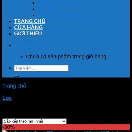
Quạt hút Panasonic
Quạt trần
Quạt tường Panasonic
TRANG CHỦ
CỬA HÀNG
GIỚI THIỆU
Giỏ hàng /
0
₫
Chưa có sản phẩm trong giỏ hàng.
Tìm
kiếm:
Trang chủ
/
Sản phẩm được gắn thẻ “đèn led nhà
xưởng”
Lọc
Showing all 43 results
-30%