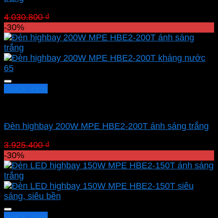
Giá
Giá
4.030.800
₫
2.821.560
₫
gốc
hiện
-30%
là:
tại
4.030.800 ₫.
là:
2.821.560 ₫.
Quick View
Led nhà xưởng MPE
Đèn highbay 200W MPE HBE2-200T ánh sáng trắng
Giá
Giá
3.925.400
₫
2.747.780
₫
gốc
hiện
-30%
là:
tại
3.925.400 ₫.
là:
2.747.780 ₫.
Quick View