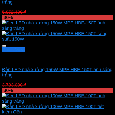
trắng
Giá
Giá
5.852.400
₫
4.096.680
₫
gốc
hiện
-30%
là:
tại
5.852.400 ₫.
là:
4.096.680 ₫.
Quick View
Led nhà xưởng MPE
Đèn LED nhà xưởng 150W MPE HBE-150T ánh sáng
trắng
Giá
Giá
3.733.000
₫
2.613.100
₫
gốc
hiện
-30%
là:
tại
3.733.000 ₫.
là:
2.613.100 ₫.