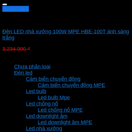
Quick View
Led nhà xưởng MPE
Đèn LED nhà xưởng 100W MPE HBE-100T ánh sáng
trắng
Giá
Giá
3.234.000
₫
2.263.800
₫
gốc
hiện
Danh mục sản phẩm
là:
tại
Chưa phân loại
3.234.000 ₫.
là:
Đèn led
2.263.800 ₫.
Cảm biến chuyển động
Cảm biến chuyển động MPE
Led bulb
Led bulb Mpe
Led chống nổ
Led chống nổ MPE
Led downlight âm
Led downlight âm MPE
Led nhà xưởng