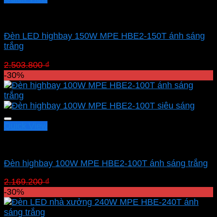
Led nhà xưởng MPE
Đèn LED highbay 150W MPE HBE2-150T ánh sáng
trắng
Giá
Giá
2.503.800
₫
1.752.660
₫
gốc
hiện
-30%
là:
tại
2.503.800 ₫.
là:
1.752.660 ₫.
Quick View
Led nhà xưởng MPE
Đèn highbay 100W MPE HBE2-100T ánh sáng trắng
Giá
Giá
2.169.200
₫
1.518.440
₫
gốc
hiện
-30%
là:
tại
2.169.200 ₫.
là: