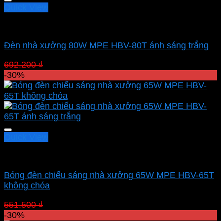
Quick View
Led nhà xưởng MPE
Đèn nhà xưởng 80W MPE HBV-80T ánh sáng trắng
Giá
Giá
692.200
₫
484.540
₫
gốc
hiện
-30%
là:
tại
692.200 ₫.
là:
484.540 ₫.
Quick View
Led nhà xưởng MPE
Bóng đèn chiếu sáng nhà xưởng 65W MPE HBV-65T
không chóa
Giá
Giá
551.500
₫
386.050
₫
gốc
hiện
-30%