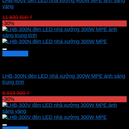
LHB-400V đèn LED nhà xưởng 400W MPE ánh sáng
vàng
Giá
Giá
11.830.500
₫
8.281.350
₫
gốc
hiện
-30%
là:
tại
11.830.500 ₫.
là:
8.281.350 ₫.
Quick View
Led nhà xưởng MPE
LHB-300N đèn LED nhà xưởng 300W MPE ánh sáng
trung tính
Giá
Giá
8.919.900
₫
6.243.930
₫
gốc
hiện
-30%
là:
tại
8.919.900 ₫.
là:
6.243.930 ₫.