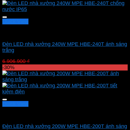
1.518.440 ₫.
Quick View
Led nhà xưởng MPE
Đèn LED nhà xưởng 240W MPE HBE-240T ánh sáng
trắng
Giá
Giá
6.906.900
₫
4.834.830
₫
gốc
hiện
-30%
là:
tại
6.906.900 ₫.
là:
4.834.830 ₫.
Quick View
Led nhà xưởng MPE
Đèn LED nhà xưởng 200W MPE HBE-200T ánh sáng