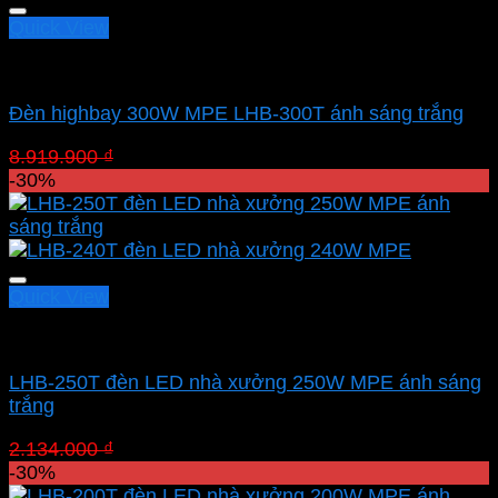
8.281.350 ₫.
Quick View
Led nhà xưởng MPE
Đèn highbay 300W MPE LHB-300T ánh sáng trắng
Giá
Giá
8.919.900
₫
6.243.930
₫
gốc
hiện
-30%
là:
tại
8.919.900 ₫.
là:
6.243.930 ₫.
Quick View
Led nhà xưởng MPE
LHB-250T đèn LED nhà xưởng 250W MPE ánh sáng
trắng
Giá
Giá
2.134.000
₫
1.493.800
₫
gốc
hiện
-30%
là:
tại