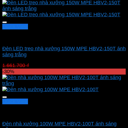
là:
tại
551.500 ₫.
là:
386.050 ₫.
Quick View
Led nhà xưởng MPE
Đèn LED treo nhà xưởng 150W MPE HBV2-150T ánh
sáng trắng
Giá
Giá
1.661.700
₫
1.163.190
₫
gốc
hiện
-30%
là:
tại
1.661.700 ₫.
là:
1.163.190 ₫.
Quick View
Led nhà xưởng MPE
Đèn nhà xưởng 100W MPE HBV2-100T ánh sáng