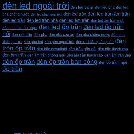
đèn led ngoài trời
đèn led panel
đèn led pha
đèn led
đèn led tròn âm trần
đèn led tròn
pha chống nước
đèn led pha ngoài trời
đèn led trần
đèn led trần nhà
đèn led âm trần
đèn led âm trần mpe
đèn led ốp trần
đèn led ốp trần
đèn led âm trần nhựa
nổi
đèn pha
đèn nổi trần
đèn pha cao áp
đèn pha chống nước
đèn pha
đèn
kháng nước
đèn pha led
đèn pha ngoài trời
đèn rọi biển quảng cáo
tròn ốp trần
đèn trần downlight
đèn trần gắn nổi
đèn trần thạch cao
đèn âm trần
đèn âm trần phòng ngủ
đèn âm trần thạch cao
đèn âm trần đẹp
đèn ốp trần
đèn ốp trần ban công
đèn ốp trần mpe
ốp trần
CÔNG TY TNHH XD KT CƠ ĐIỆN PHAN DƯƠNG
MINH
Mã số thuế: 0315596026
Địa chỉ :C16/6E Đường Liên ấp 2-3-4, Tổ 12 ấp 3, Xã
Vĩnh Lộc, Thành phố Hồ Chí Minh, Việt Nam
Hotline: 0937967269
VỀ CHÚNG TÔI