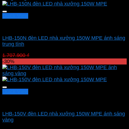
1.354.220 ₫.
Quick View
Led nhà xưởng MPE
LHB-150N đèn LED nhà xưởng 150W MPE ánh sáng
trung tính
Giá
Giá
1.707.900
₫
1.195.530
₫
gốc
hiện
-30%
là:
tại
1.707.900 ₫.
là:
1.195.530 ₫.
Quick View
Led nhà xưởng MPE
LHB-150V đèn LED nhà xưởng 150W MPE ánh sáng
vàng