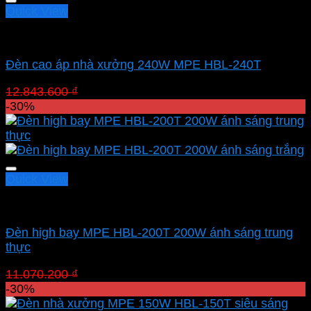
Quick View
Led nhà xưởng MPE
Đèn cao áp nhà xưởng 240W MPE HBL-240T
Giá
Giá
12.843.600
₫
8.990.520
₫
gốc
hiện
-30%
là:
tại
12.843.600 ₫.
là:
8.990.520 ₫.
Quick View
Led nhà xưởng MPE
Đèn high bay MPE HBL-200T 200W ánh sáng trung
thực
Giá
Giá
11.070.200
₫
7.749.140
₫
gốc
hiện
-30%
là:
tại