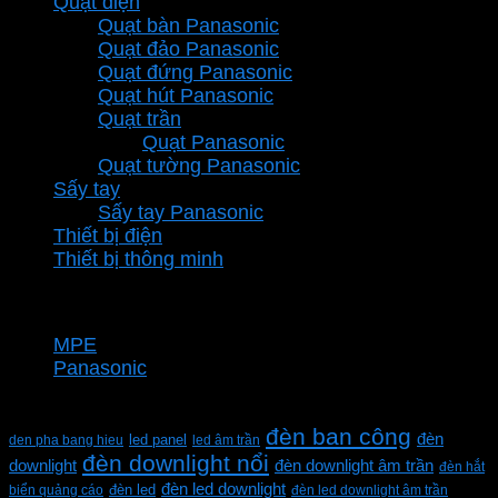
Quạt điện
Quạt bàn Panasonic
Quạt đảo Panasonic
Quạt đứng Panasonic
Quạt hút Panasonic
Quạt trần
Quạt Panasonic
Quạt tường Panasonic
Sấy tay
Sấy tay Panasonic
Thiết bị điện
Thiết bị thông minh
Thương hiệu
MPE
Panasonic
Từ khóa sản phẩm
đèn ban công
đèn
den pha bang hieu
led panel
led âm trần
đèn downlight nổi
downlight
đèn downlight âm trần
đèn hắt
đèn led downlight
biển quảng cáo
đèn led
đèn led downlight âm trần