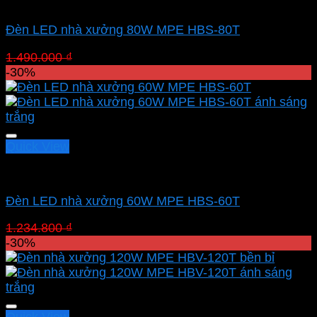
Led nhà xưởng MPE
Đèn LED nhà xưởng 80W MPE HBS-80T
Giá
Giá
1.490.000
₫
1.043.000
₫
gốc
hiện
-30%
là:
tại
1.490.000 ₫.
là:
1.043.000 ₫.
Quick View
Led nhà xưởng MPE
Đèn LED nhà xưởng 60W MPE HBS-60T
Giá
Giá
1.234.800
₫
864.360
₫
gốc
hiện
-30%
là:
tại
1.234.800 ₫.
là:
864.360 ₫.