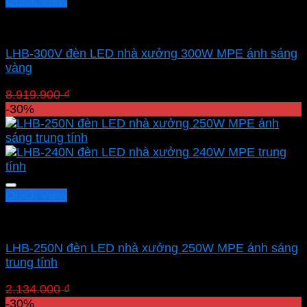
Quick View
Led nhà xưởng MPE
LHB-300V đèn LED nhà xưởng 300W MPE ánh sáng
vàng
Giá
Giá
8.919.900
₫
6.243.930
₫
gốc
hiện
-30%
là:
tại
8.919.900 ₫.
là:
6.243.930 ₫.
Quick View
Led nhà xưởng MPE
LHB-250N đèn LED nhà xưởng 250W MPE ánh sáng
trung tính
Giá
Giá
2.134.000
₫
1.493.500
₫
gốc
hiện
-30%