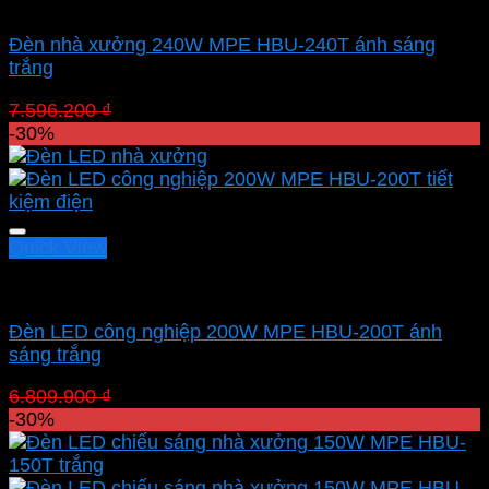
Led nhà xưởng MPE
Đèn nhà xưởng 240W MPE HBU-240T ánh sáng
trắng
Giá
Giá
7.596.200
₫
5.317.340
₫
gốc
hiện
-30%
là:
tại
7.596.200 ₫.
là:
5.317.340 ₫.
Quick View
Led nhà xưởng MPE
Đèn LED công nghiệp 200W MPE HBU-200T ánh
sáng trắng
Giá
Giá
6.809.900
₫
4.766.930
₫
gốc
hiện
-30%
là:
tại
6.809.900 ₫.
là:
4.766.930 ₫.