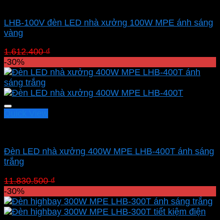
Led nhà xưởng MPE
LHB-100V đèn LED nhà xưởng 100W MPE ánh sáng
vàng
Giá
Giá
1.612.400
₫
1.128.680
₫
gốc
hiện
-30%
là:
tại
1.612.400 ₫.
là:
1.128.680 ₫.
Quick View
Led nhà xưởng MPE
Đèn LED nhà xưởng 400W MPE LHB-400T ánh sáng
trắng
Giá
Giá
11.830.500
₫
8.281.350
₫
gốc
hiện
-30%
là:
tại
11.830.500 ₫.
là: