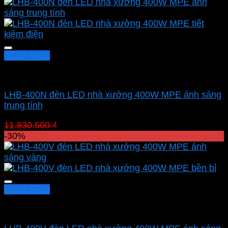
Quick View
Led nhà xưởng MPE
LHB-400N đèn LED nhà xưởng 400W MPE ánh sáng
trung tính
Giá
Giá
11.830.500
₫
8.281.350
₫
gốc
hiện
-30%
là:
tại
11.830.500 ₫.
là:
8.281.350 ₫.
Quick View
Led nhà xưởng MPE