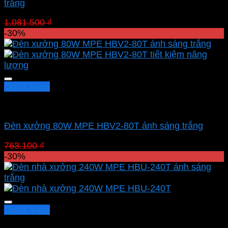
trắng
Giá
Giá
1.081.500
₫
757.050
₫
gốc
hiện
-30%
là:
tại
1.081.500 ₫.
là:
757.050 ₫.
Quick View
Led nhà xưởng MPE
Đèn xưởng 80W MPE HBV2-80T ánh sáng trắng
Giá
Giá
763.100
₫
534.170
₫
gốc
hiện
-30%
là:
tại
763.100 ₫.
là:
534.170 ₫.
Quick View