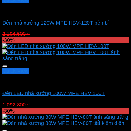
Quick View
Led nhà xưởng MPE
Đèn nhà xưởng 120W MPE HBV-120T bền bỉ
Giá
Giá
2.194.500
₫
1.536.150
₫
gốc
hiện
-30%
là:
tại
2.194.500 ₫.
là:
1.536.150 ₫.
Quick View
Led nhà xưởng MPE
Đèn LED nhà xưởng 100W MPE HBV-100T
Giá
Giá
1.092.800
₫
764.960
₫
gốc
hiện
-30%
là:
tại
1.092.800 ₫.
là:
764.960 ₫.