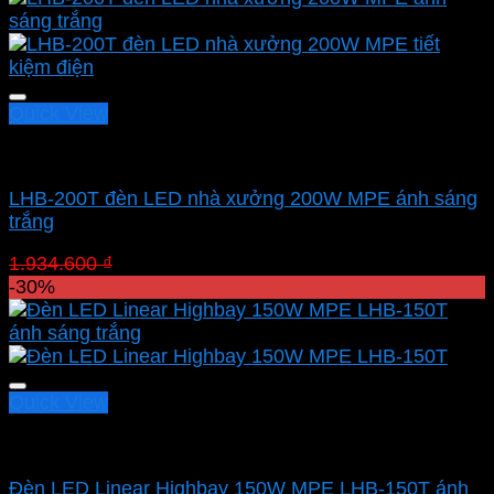
2.134.000 ₫.
là:
1.493.800 ₫.
Quick View
Led nhà xưởng MPE
LHB-200T đèn LED nhà xưởng 200W MPE ánh sáng
trắng
Giá
Giá
1.934.600
₫
1.354.220
₫
gốc
hiện
-30%
là:
tại
1.934.600 ₫.
là:
1.354.220 ₫.
Quick View
Led nhà xưởng MPE
Đèn LED Linear Highbay 150W MPE LHB-150T ánh