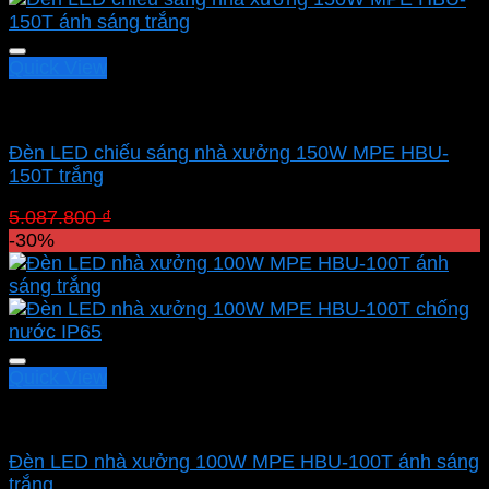
Quick View
Led nhà xưởng MPE
Đèn LED chiếu sáng nhà xưởng 150W MPE HBU-
150T trắng
Giá
Giá
5.087.800
₫
3.561.460
₫
gốc
hiện
-30%
là:
tại
5.087.800 ₫.
là:
3.561.460 ₫.
Quick View
Led nhà xưởng MPE
Đèn LED nhà xưởng 100W MPE HBU-100T ánh sáng
trắng