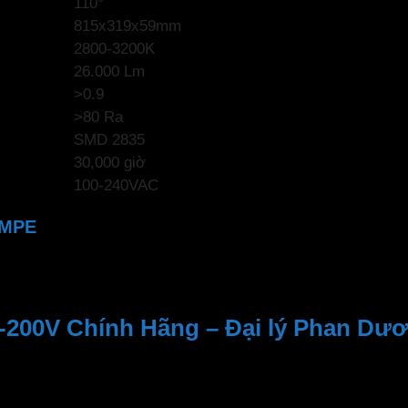
110°
815x319x59mm
2800-3200K
26.000 Lm
>0.9
>80 Ra
SMD 2835
30,000 giờ
100-240VAC
 MPE
200V Chính Hãng – Đại lý Phan Dư
n viên tư vấn nhiệt tình, dịch vụ sau bán hàng
 địa điểm đáng tin cậy để tìm kiếm các sản phẩm của
MPE