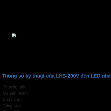
Đèn công nghiệp MPE
có ánh sáng hiệu suất cao 130Lm/W
cho sức khỏe mắt người dùng, tăng năng suất lao động
– Ứng dụng cho không gian rộng
Đèn highbay
được ứng dụng trong chiếu sáng kho xưởng, 
Đèn LED thanh nhà xưởng MPE
– Lắp đặt dễ dàng
Đèn công nghiệp
có thiết kế gọn nhẹ người dùng dễ dàng t
suất tối ưu
Thông số kỹ thuật của LHB-200V đèn LED n
Thương hiệu
Mã sản phẩm
Bảo hành
Công suất