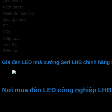
Góc chiếu
Kích thước
Nhiệt độ màu CCT
Quang thông
PF
CRI
Chip LED
Tuổi thọ
Điện áp
Giá đèn LED nhà xưởng Seri LHB chính hãng
Giá đèn LED nhà xưởng Seri LHB chính hãng MPE
Nơi mua đèn LED công nghiệp LHB-
Kinh nghiệm và Uy tín, Cung cấp sản phẩm chất lượng. Nhâ
Đại lý thiết bị điện Phan Dương Minh
là một trong những