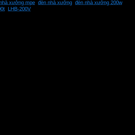
 nhà xưởng mpe
,
đèn nhà xưởng
,
đèn nhà xưởng 200w
,
00t
,
LHB-200V
cháy. Giúp đèn hoạt động bền bỉ. Góc chiếu rộng khắp