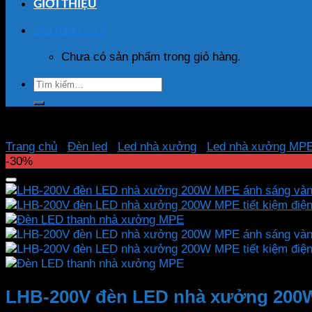
GIỚI THIỆU
Giỏ hàng /
0
₫
Chưa có sản phẩm trong giỏ hàng.
Tìm
kiếm:
Trang chủ
/
Đèn led
/
Led nhà xưởng
/
Led nhà xưởng MP
-30%
LHB-200V đèn LED nhà xưởng 200