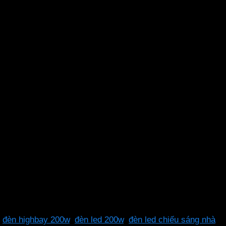
,
đèn highbay 200w
,
đèn led 200w
,
đèn led chiếu sáng nhà