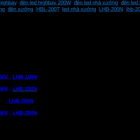
highbay
,
đèn led highbay 200W
,
đèn led nhà xưởng
,
đèn led
ng
,
đèn xưởng
,
HBL-200T
,
led nhà xưởng
,
LHB-200N
,
lhb-2
áng vàng được làm từ các vật liệu chất lượng cao, chống 
00V
,
LHB-100N
: ánh sáng trắng, vàng, trung tính
50V
,
LHB-150N
: ánh sáng trắng, vàng, trung tính
0V
,
LHB-200N
: ánh sáng trắng, vàng, trung tính
50V
,
LHB-250N
: ánh sáng trắng, vàng, trung tính