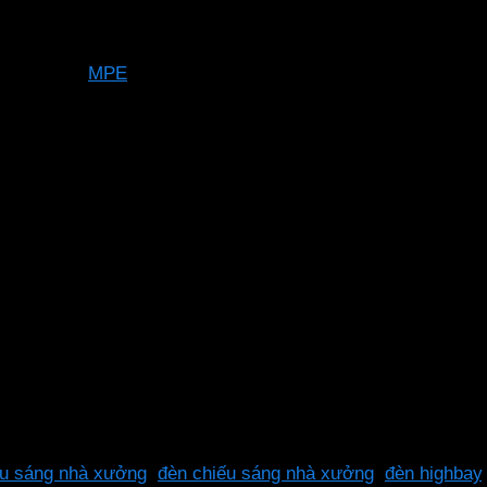
MPE
LHB-200V
3 năm
200W
110°
815x319x59mm
2800-3200K
26.000 Lm
>0.9
>80 Ra
SMD 2835
30,000 giờ
100-240VAC
ếu sáng nhà xưởng
,
đèn chiếu sáng nhà xưởng
,
đèn highbay