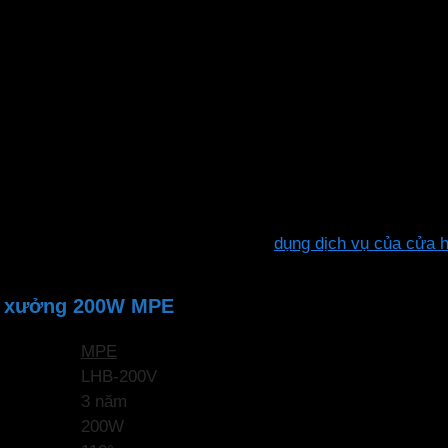
, góc chiếu rộng 110º. Chiếu sáng trung thực với chỉ số 
nhà máy, nhà xe, sân bay, khu thể thao, siêu thị…
ự lắp đặt, tiết kiệm chi phí.Hoặc sử
dụng dịch vụ của cửa 
hà xưởng 200W MPE
MPE
LHB-200V
3 năm
200W