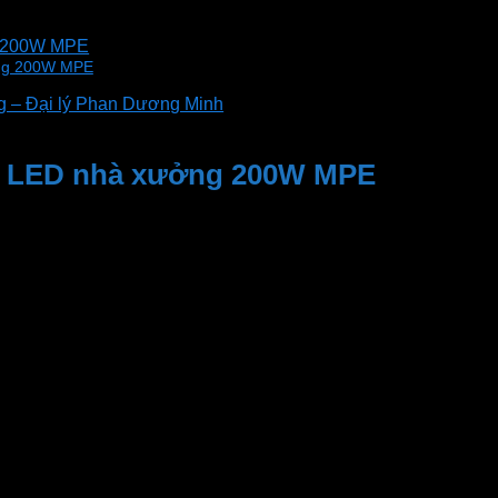
g 200W MPE
ởng 200W MPE
 – Đại lý Phan Dương Minh
èn LED nhà xưởng 200W MPE
g nhôm đúc nguyên khối, sơn tĩnh điện. Bền đẹp, tản nhiệt n
iện
Lux tiên tiến. Dùng chip LED SMD 2835 hiện đại, tiết kiệm