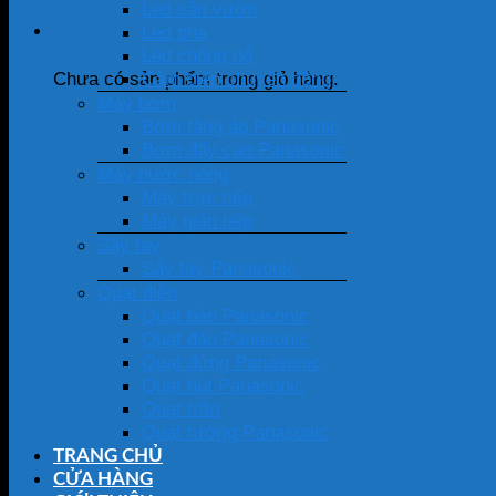
Led sân vườn
Giỏ hàng
Led pha
Led chống nổ
Cảm biến chuyển động
Chưa có sản phẩm trong giỏ hàng.
Máy bơm
Bơm tăng áp Panasonic
Bơm đẩy cao Panasonic
Máy nước nóng
Máy trực tiếp
Máy gián tiếp
Sấy tay
Sấy tay Panasonic
Quạt điện
Quạt bàn Panasonic
Quạt đảo Panasonic
Quạt đứng Panasonic
Quạt hút Panasonic
Quạt trần
Quạt tường Panasonic
TRANG CHỦ
CỬA HÀNG