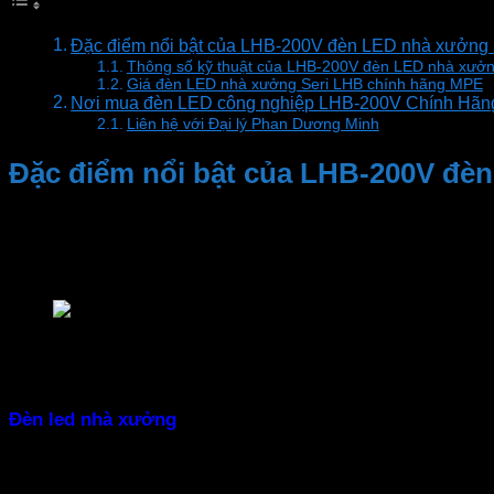
Đặc điểm nổi bật của LHB-200V đèn LED nhà xưởn
Thông số kỹ thuật của LHB-200V đèn LED nhà xư
Giá đèn LED nhà xưởng Seri LHB chính hãng MPE
Nơi mua đèn LED công nghiệp LHB-200V Chính Hãng
Liên hệ với Đại lý Phan Dương Minh
Đặc điểm nổi bật của LHB-200V đ
– Thiết kế bền bỉ
Đèn chiếu sáng nhà xưởng
với thiết kế đèn được làm bằn
LHB-200V đèn LED nhà xưởng 200W MPE tiết kiệm đ
– Tiết kiệm điện năng
Đèn led nhà xưởng
được sản xuất theo công nghệ Đức DIA
– Ánh sáng hiệu quả