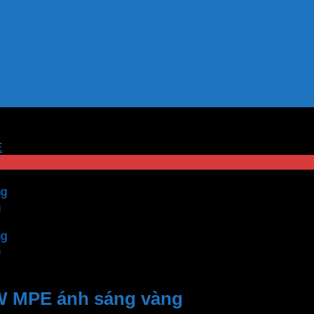
E
W MPE ánh sáng vàng