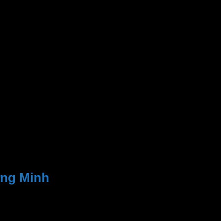
ơng Minh
. Bao gồm
đèn LED
,
đèn Bulb
,
LED Panel
,
đèn sân vườn
,