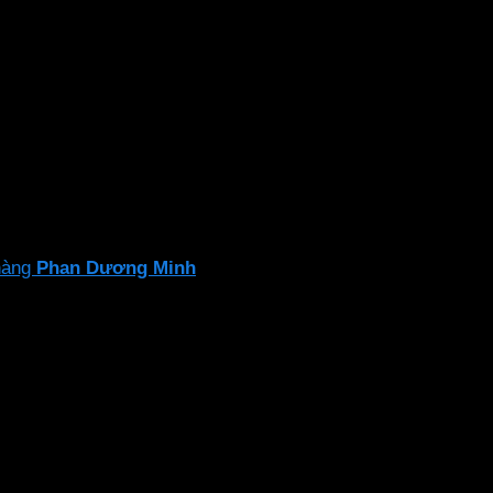
hoàn màu >80Ra, không nhấp nháy và không chói mắt. Tốt
hàng
Phan Dương Minh
để đảm bảo sự an toàn và hiệu