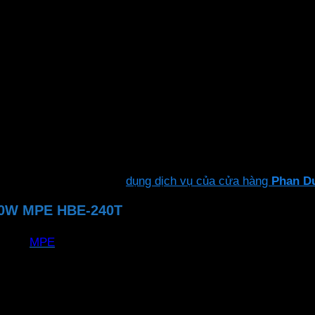
à kháng nước tối ưu. Giúp đèn hoạt động tốt và ổn định lâu
ớc IP65
kim nhôm phủ sơn tĩnh điện. Có khả năng chống va đập, c
dàng tự lắp đặt hoặc sử
dụng dịch vụ của cửa hàng
Phan D
240W MPE HBE-240T
MPE
HBE-240T
5 năm
240W