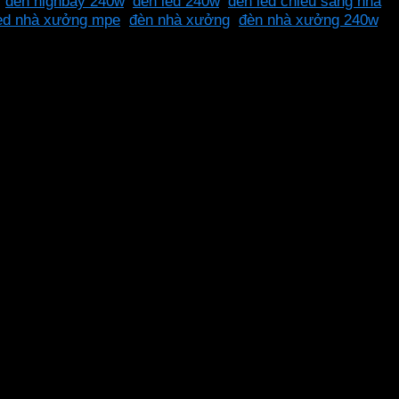
,
đèn highbay 240w
,
đèn led 240w
,
đèn led chiếu sáng nhà
led nhà xưởng mpe
,
đèn nhà xưởng
,
đèn nhà xưởng 240w
,
 công nghiệp, nhà xưởng và kho hàng, sân vận động,… Với
 cao, tạo điều kiện làm việc tốt nhất