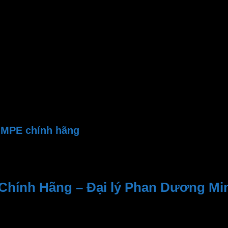
110 độ
50,000 giờ
Ø 360 x 215 mm
6500 – 6800K
32.000Lm
>0.95
>80 Ra
SMD 2835
Thân đèn nhôm sơn tĩnh điện
 MPE chính hãng
hính hãng
Chính Hãng – Đại lý Phan Dương Mi
n viên tư vấn nhiệt tình, dịch vụ sau bán hàng