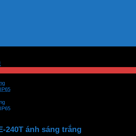
E
240T ánh sáng trắng