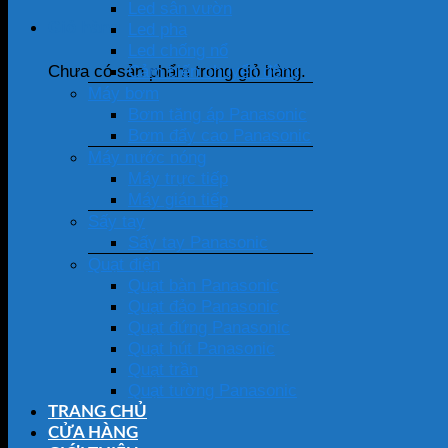
Led sân vườn
Giỏ hàng
Led pha
Led chống nổ
Cảm biến chuyển động
Chưa có sản phẩm trong giỏ hàng.
Máy bơm
Bơm tăng áp Panasonic
Bơm đẩy cao Panasonic
Máy nước nóng
Máy trực tiếp
Máy gián tiếp
Sấy tay
Sấy tay Panasonic
Quạt điện
Quạt bàn Panasonic
Quạt đảo Panasonic
Quạt đứng Panasonic
Quạt hút Panasonic
Quạt trần
Quạt tường Panasonic
TRANG CHỦ
CỬA HÀNG