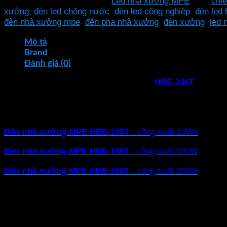
SKU:
HBE-240T
Danh mục:
Led nhà xưởng MPE
Thẻ:
chi
xưởng
xưởng
,
đèn led chống nước
,
đèn led công nghiệp
,
đèn led 
240W
đèn nhà xưởng mpe
,
đèn pha nhà xưởng
,
đèn xưởng
,
led 
MPE
HBE-
Mô tả
240T
Brand
ánh
Đánh giá (0)
sáng
LED nhà xưởng
công suất 240W
MPE
HBE-240T
là một 
trắng
công suất cao và thiết kế hiện đại, sản phẩm này hứa hẹn m
số
lượng
Có 4 công suất cho bạn chọn
Đèn nhà xưởng MPE
HBE-100T
: công suất 100W
Đèn nhà xưởng MPE
HBE-150T
: công suất 150W
Đèn nhà xưởng MPE
HBE-200T
: công suất 200W
Đèn nhà xưởng MPE
HBE-240T
: công suất 240W
Mục lục