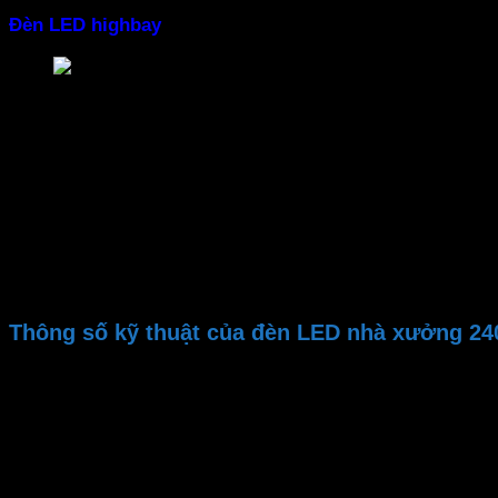
Đèn LED highbay
đạt chuẩn IP65 chống va đập, ngăn bụi v
Đèn LED nhà xưởng 240W MPE HBE-240T chống nư
– Tuổi thọ bền bỉ
Đèn chiếu sáng nhà xưởng
được làm hoàn toàn bằng hợp 
lắc. Giúp đèn hoạt động bền bỉ 50,000 giờ
– Lắp đặt dễ dàng
Đèn LED chống nước
có thiết kế gọn nhẹ người dùng dễ 
Thông số kỹ thuật của đèn LED nhà xưởng 
Thương hiệu
Mã sản phẩm
Bảo hành
Công suất