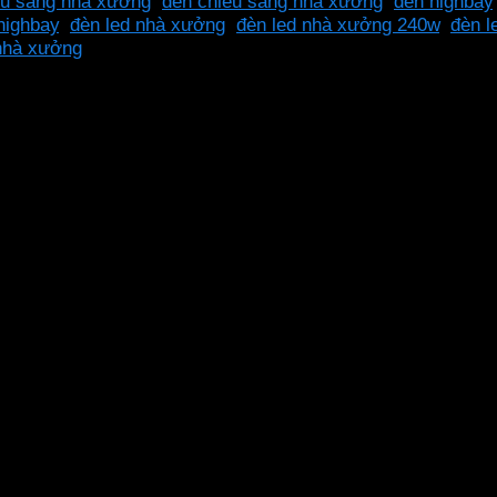
ếu sáng nhà xưởng
,
đèn chiếu sáng nhà xưởng
,
đèn highbay
highbay
,
đèn led nhà xưởng
,
đèn led nhà xưởng 240w
,
đèn 
nhà xưởng
giải pháp chiếu sáng tiên tiến và hiệu quả cho các khu vực
ang lại ánh sáng sáng hơn, tiết kiệm năng lượng và tuổi thọ