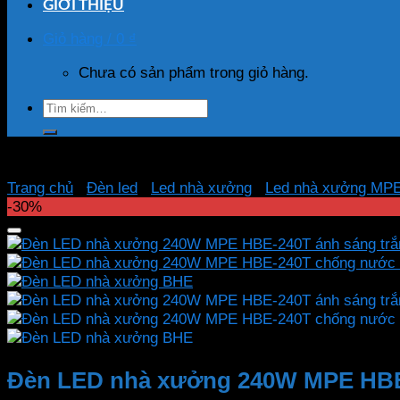
GIỚI THIỆU
Giỏ hàng /
0
₫
Chưa có sản phẩm trong giỏ hàng.
Tìm
kiếm:
Trang chủ
/
Đèn led
/
Led nhà xưởng
/
Led nhà xưởng MP
-30%
Đèn LED nhà xưởng 240W MPE HBE-