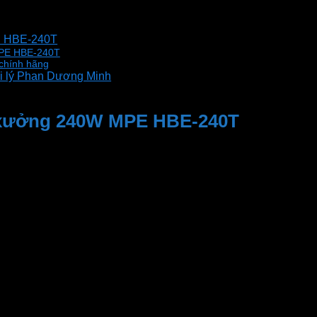
E HBE-240T
MPE HBE-240T
chính hãng
i lý Phan Dương Minh
à xưởng 240W MPE HBE-240T
ng thực, không nhấp nháy. Sáng tức thì khi bật. Đạt chuẩn
ùng chip LED SMD 2835 tiết kiệm điện năng