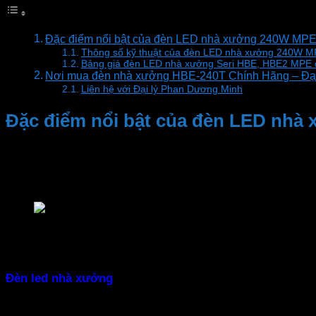
Đặc điểm nổi bật của đèn LED nhà xưởng 240W MP
Thông số kỹ thuật của đèn LED nhà xưởng 240W 
Bảng giá đèn LED nhà xưởng Seri HBE, HBE2 MPE 
Nơi mua đèn nhà xưởng HBE-240T Chính Hãng – Đạ
Liên hệ với Đại lý Phan Dương Minh
Đặc điểm nổi bật của đèn LED nh
– Hiệu suất chiếu sáng cao
Đèn highbay
hiệu suất sáng cao 130 lm/W, chiếu sáng tru
Đèn LED nhà xưởng BHE
– Tiết kiệm năng lượng
Đèn led nhà xưởng
được sản xuất theo công nghệ Đức, d
– Đạt chuẩn IP65