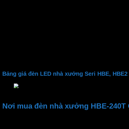
Góc chiếu
Tuổi thọ
Kích thước đèn
Nhiệt độ màu CCT
Quang thông
PF
CRI
Chip LED
Chất liệu
Bảng giá đèn LED nhà xưởng Seri HBE, HBE2
Bảng giá đèn LED nhà xưởng Seri HBE, HBE2 MPE c
Nơi mua đèn nhà xưởng HBE-240T 
Kinh nghiệm và Uy tín, Cung cấp sản phẩm chất lượng. Nhâ