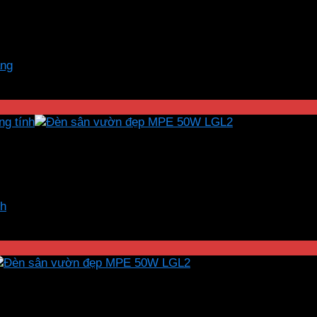
ắng
nh