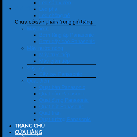
Led sân vườn
Giỏ hàng
Led pha
Led chống nổ
Cảm biến chuyển động
Chưa có sản phẩm trong giỏ hàng.
Máy bơm
Bơm tăng áp Panasonic
Bơm đẩy cao Panasonic
Máy nước nóng
Máy trực tiếp
Máy gián tiếp
Sấy tay
Sấy tay Panasonic
Quạt điện
Quạt bàn Panasonic
Quạt đảo Panasonic
Quạt đứng Panasonic
Quạt hút Panasonic
Quạt trần
Quạt tường Panasonic
TRANG CHỦ
CỬA HÀNG