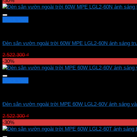
gốc
hiện
-30%
là:
tại
3.045.900 ₫.
là:
2.132.130 ₫.
Quick View
Led sân vườn MPE
Đèn sân vườn ngoài trời 60W MPE LGL2-60N ánh sáng tru
Giá
Giá
2.522.300
₫
1.765.610
₫
gốc
hiện
-30%
là:
tại
2.522.300 ₫.
là:
1.765.610 ₫.
Quick View
Led sân vườn MPE
Đèn sân vườn ngoài trời MPE 60W LGL2-60V ánh sáng v
Giá
Giá
2.522.300
₫
1.765.610
₫
gốc
hiện
-30%
là:
tại
2.522.300 ₫.
là: