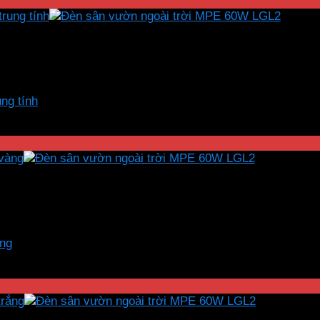
ng tính
àng