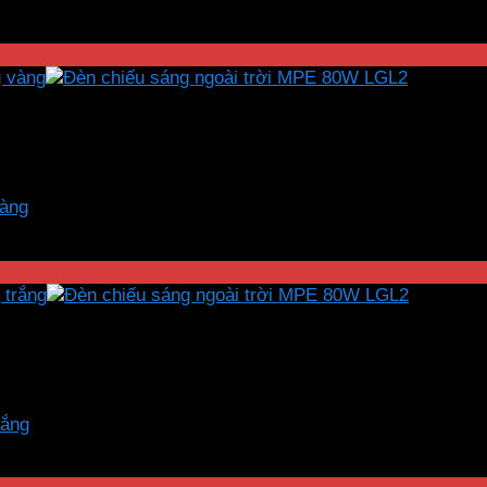
vàng
rắng