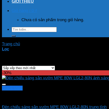
GIỚI THIỆU
Giỏ hàng /
0
₫
Chưa có sản phẩm trong giỏ hàng.
Tìm
kiếm:
Trang chủ
/
Sản phẩm được gắn thẻ “đèn lối đi”
Lọc
Showing all 50 results
-30%
Quick View
Led sân vườn MPE
Đèn chiếu sáng sân vườn MPE 80W LGL2-80N trung tính