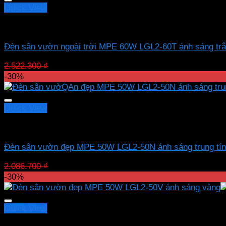
1.765.610 ₫.
Quick View
Led sân vườn MPE
Đèn sân vườn ngoài trời MPE 60W LGL2-60T ánh sáng tr
Giá
Giá
2.522.300
₫
1.765.610
₫
gốc
hiện
-30%
là:
tại
2.522.300 ₫.
là:
1.765.610 ₫.
Quick View
Led sân vườn MPE
Đèn sân vườn đẹp MPE 50W LGL2-50N ánh sáng trung tí
Giá
Giá
2.086.700
₫
1.460.690
₫
gốc
hiện
-30%
là:
tại
2.086.700 ₫.
là:
1.460.690 ₫.
Quick View