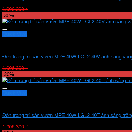
Giá
Giá
1.906.300
₫
1.334.410
₫
gốc
hiện
-30%
là:
tại
1.906.300 ₫.
là:
1.334.410 ₫.
Quick View
Led sân vườn MPE
Đèn trang trí sân vườn MPE 40W LGL2-40V ánh sáng vàn
Giá
Giá
1.906.300
₫
1.334.410
₫
gốc
hiện
-30%
là:
tại
1.906.300 ₫.
là:
1.334.410 ₫.
Quick View
Led sân vườn MPE
Đèn trang trí sân vườn MPE 40W LGL2-40T ánh sáng trắn
Giá
Giá
1.906.300
₫
1.334.410
₫