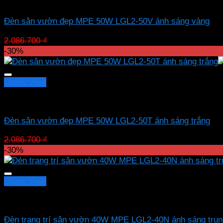
Led sân vườn MPE
Đèn sân vườn đẹp MPE 50W LGL2-50V ánh sáng vàng
Giá
Giá
2.086.700
₫
1.460.690
₫
gốc
hiện
-30%
là:
tại
2.086.700 ₫.
là:
1.460.690 ₫.
Quick View
Led sân vườn MPE
Đèn sân vườn đẹp MPE 50W LGL2-50T ánh sáng trắng
Giá
Giá
2.086.700
₫
1.460.690
₫
gốc
hiện
-30%
là:
tại
2.086.700 ₫.
là:
1.460.690 ₫.
Quick View
Led sân vườn MPE
Đèn trang trí sân vườn 40W MPE LGL2-40N ánh sáng trun