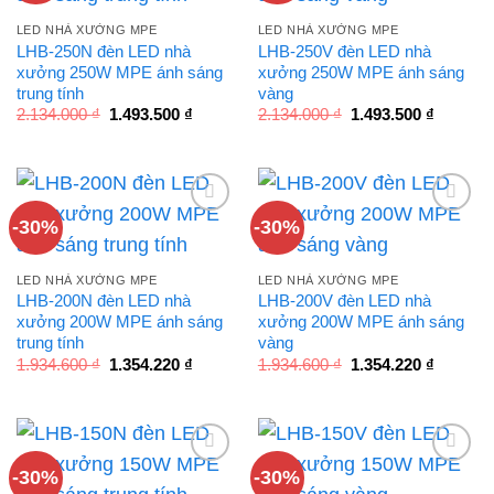
LED NHÀ XƯỞNG MPE
LED NHÀ XƯỞNG MPE
LHB-250N đèn LED nhà
LHB-250V đèn LED nhà
xưởng 250W MPE ánh sáng
xưởng 250W MPE ánh sáng
trung tính
vàng
Giá
Giá
Giá
Giá
2.134.000
₫
1.493.500
₫
2.134.000
₫
1.493.500
₫
gốc
hiện
gốc
hiện
là:
tại
là:
tại
2.134.000 ₫.
là:
2.134.000 ₫.
là:
1.493.500 ₫.
1.493.50
-30%
-30%
LED NHÀ XƯỞNG MPE
LED NHÀ XƯỞNG MPE
LHB-200N đèn LED nhà
LHB-200V đèn LED nhà
xưởng 200W MPE ánh sáng
xưởng 200W MPE ánh sáng
trung tính
vàng
Giá
Giá
Giá
Giá
1.934.600
₫
1.354.220
₫
1.934.600
₫
1.354.220
₫
gốc
hiện
gốc
hiện
là:
tại
là:
tại
1.934.600 ₫.
là:
1.934.600 ₫.
là:
1.354.220 ₫.
1.354.22
-30%
-30%