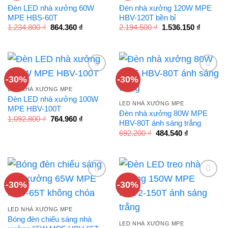
Đèn LED nhà xưởng 60W
Đèn nhà xưởng 120W MPE
MPE HBS-60T
HBV-120T bền bỉ
Giá
Giá
Giá
Giá
1.234.800
₫
864.360
₫
2.194.500
₫
1.536.150
₫
gốc
hiện
gốc
hiện
là:
tại
là:
tại
1.234.800 ₫.
là:
2.194.500 ₫.
là:
864.360 ₫.
1.536.15
-30%
-30%
LED NHÀ XƯỞNG MPE
Đèn LED nhà xưởng 100W
LED NHÀ XƯỞNG MPE
MPE HBV-100T
Đèn nhà xưởng 80W MPE
Giá
Giá
1.092.800
₫
764.960
₫
HBV-80T ánh sáng trắng
gốc
hiện
là:
tại
Giá
Giá
692.200
₫
484.540
₫
1.092.800 ₫.
là:
gốc
hiện
764.960 ₫.
là:
tại
692.200 ₫.
là:
484.540 ₫.
-30%
-30%
LED NHÀ XƯỞNG MPE
Bóng đèn chiếu sáng nhà
LED NHÀ XƯỞNG MPE