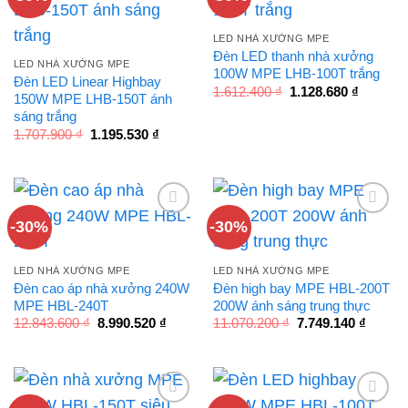
LED NHÀ XƯỞNG MPE
Đèn LED thanh nhà xưởng
LED NHÀ XƯỞNG MPE
100W MPE LHB-100T trắng
Đèn LED Linear Highbay
Giá
Giá
1.612.400
₫
1.128.680
₫
150W MPE LHB-150T ánh
gốc
hiện
là:
tại
sáng trắng
1.612.400 ₫.
là:
Giá
Giá
1.707.900
₫
1.195.530
₫
1.128.68
gốc
hiện
là:
tại
1.707.900 ₫.
là:
1.195.530 ₫.
-30%
-30%
LED NHÀ XƯỞNG MPE
LED NHÀ XƯỞNG MPE
Đèn cao áp nhà xưởng 240W
Đèn high bay MPE HBL-200T
MPE HBL-240T
200W ánh sáng trung thực
Giá
Giá
Giá
Giá
12.843.600
₫
8.990.520
₫
11.070.200
₫
7.749.140
₫
gốc
hiện
gốc
hiện
là:
tại
là:
tại
12.843.600 ₫.
là:
11.070.200 ₫.
là:
8.990.520 ₫.
7.749.1