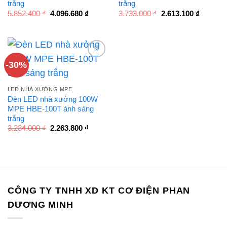
trắng
trắng
Giá
Giá
Giá
Giá
5.852.400
₫
4.096.680
₫
3.733.000
₫
2.613.100
₫
gốc
hiện
gốc
hiện
là:
tại
là:
tại
5.852.400 ₫.
là:
3.733.000 ₫.
là:
4.096.680 ₫.
2.613.10
-30%
LED NHÀ XƯỞNG MPE
Đèn LED nhà xưởng 100W
MPE HBE-100T ánh sáng
trắng
Giá
Giá
3.234.000
₫
2.263.800
₫
gốc
hiện
là:
tại
3.234.000 ₫.
là:
2.263.800 ₫.
CÔNG TY TNHH XD KT CƠ ĐIỆN PHAN
DƯƠNG MINH