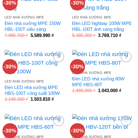
-30%
-30%
LED NHÀ XƯỞNG MPE
LED NHÀ XƯỞNG MPE
Đèn nhà xưởng MPE 150W
Đèn LED highbay 100W MPE
HBL-150T siêu sáng
HBL-100T ánh sáng trắng
Giá
Giá
Giá
Giá
7.985.700
₫
5.589.990
₫
5.385.300
₫
3.769.710
₫
gốc
hiện
gốc
hiện
là:
tại
là:
tại
7.985.700 ₫.
là:
5.385.300 ₫.
là:
5.589.990 ₫.
3.769.71
-30%
-30%
LED NHÀ XƯỞNG MPE
Đèn LED nhà xưởng 80W
LED NHÀ XƯỞNG MPE
MPE HBS-80T
Đèn LED nhà xưởng MPE
Giá
Giá
1.490.000
₫
1.043.000
₫
HBS-100T công suất 100W
gốc
hiện
Giá
Giá
là:
tại
2.148.300
₫
1.503.810
₫
gốc
hiện
1.490.000 ₫.
là:
là:
tại
1.043.00
2.148.300 ₫.
là:
1.503.810 ₫.
-30%
-30%
LED NHÀ XƯỞNG MPE
LED NHÀ XƯỞNG MPE