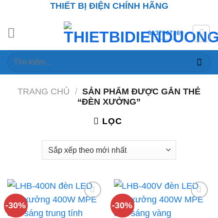
THIẾT BỊ ĐIỆN CHÍNH HÃNG
Skip
to
content
0937967269
Tìm
kiếm:
TRANG CHỦ
/
SẢN PHẨM ĐƯỢC GẮN THẺ
“ĐÈN XƯỞNG”
LỌC
-30%
-30%