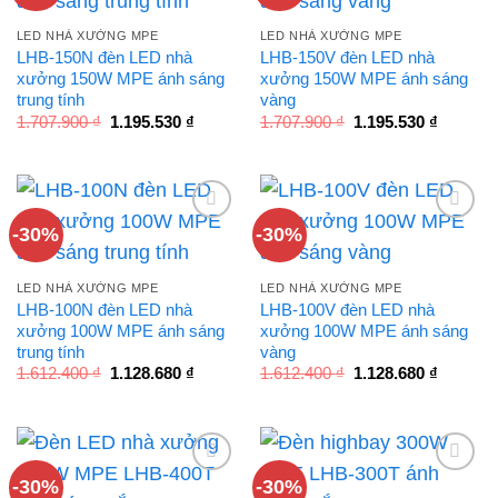
LED NHÀ XƯỞNG MPE
LED NHÀ XƯỞNG MPE
LHB-150N đèn LED nhà
LHB-150V đèn LED nhà
xưởng 150W MPE ánh sáng
xưởng 150W MPE ánh sáng
trung tính
vàng
Giá
Giá
Giá
Giá
1.707.900
₫
1.195.530
₫
1.707.900
₫
1.195.530
₫
gốc
hiện
gốc
hiện
là:
tại
là:
tại
1.707.900 ₫.
là:
1.707.900 ₫.
là:
1.195.530 ₫.
1.195.53
-30%
-30%
LED NHÀ XƯỞNG MPE
LED NHÀ XƯỞNG MPE
LHB-100N đèn LED nhà
LHB-100V đèn LED nhà
xưởng 100W MPE ánh sáng
xưởng 100W MPE ánh sáng
trung tính
vàng
Giá
Giá
Giá
Giá
1.612.400
₫
1.128.680
₫
1.612.400
₫
1.128.680
₫
gốc
hiện
gốc
hiện
là:
tại
là:
tại
1.612.400 ₫.
là:
1.612.400 ₫.
là:
1.128.680 ₫.
1.128.68
-30%
-30%