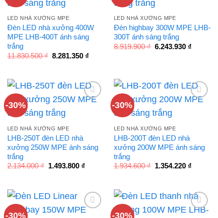
LED NHÀ XƯỞNG MPE
LED NHÀ XƯỞNG MPE
Đèn LED nhà xưởng 400W
Đèn highbay 300W MPE LHB-
MPE LHB-400T ánh sáng
300T ánh sáng trắng
Giá
Giá
trắng
8.919.900
₫
6.243.930
₫
gốc
hiện
Giá
Giá
11.830.500
₫
8.281.350
₫
là:
tại
gốc
hiện
8.919.900 ₫.
là:
là:
tại
6.243.93
11.830.500 ₫.
là:
8.281.350 ₫.
-30%
-30%
LED NHÀ XƯỞNG MPE
LED NHÀ XƯỞNG MPE
LHB-250T đèn LED nhà
LHB-200T đèn LED nhà
xưởng 250W MPE ánh sáng
xưởng 200W MPE ánh sáng
trắng
trắng
Giá
Giá
Giá
Giá
2.134.000
₫
1.493.800
₫
1.934.600
₫
1.354.220
₫
gốc
hiện
gốc
hiện
là:
tại
là:
tại
2.134.000 ₫.
là:
1.934.600 ₫.
là:
1.493.800 ₫.
1.354.22
-30%
-30%