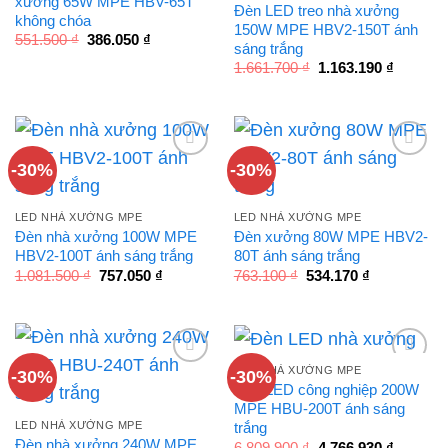
xưởng 65W MPE HBV-65T
Đèn LED treo nhà xưởng
không chóa
150W MPE HBV2-150T ánh
Giá
Giá
551.500
₫
386.050
₫
sáng trắng
gốc
hiện
là:
tại
Giá
Giá
1.661.700
₫
1.163.190
₫
551.500 ₫.
là:
gốc
hiện
386.050 ₫.
là:
tại
1.661.700 ₫.
là:
1.163.19
-30%
-30%
LED NHÀ XƯỞNG MPE
LED NHÀ XƯỞNG MPE
Đèn nhà xưởng 100W MPE
Đèn xưởng 80W MPE HBV2-
HBV2-100T ánh sáng trắng
80T ánh sáng trắng
Giá
Giá
Giá
Giá
1.081.500
₫
757.050
₫
763.100
₫
534.170
₫
gốc
hiện
gốc
hiện
là:
tại
là:
tại
1.081.500 ₫.
là:
763.100 ₫.
là:
757.050 ₫.
534.170 ₫.
LED NHÀ XƯỞNG MPE
-30%
-30%
Đèn LED công nghiệp 200W
MPE HBU-200T ánh sáng
LED NHÀ XƯỞNG MPE
trắng
Đèn nhà xưởng 240W MPE
Giá
Giá
6.809.900
₫
4.766.930
₫