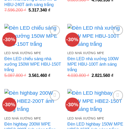
gốc
hiện
HBU-240T ánh sáng trắng
là:
tại
Giá
Giá
7.596.200
₫
5.317.340
₫
6.809.900 ₫.
là:
gốc
hiện
4.766.93
là:
tại
7.596.200 ₫.
là:
5.317.340 ₫.
-30%
-30%
LED NHÀ XƯỞNG MPE
LED NHÀ XƯỞNG MPE
Đèn LED chiếu sáng nhà
Đèn LED nhà xưởng 100W
xưởng 150W MPE HBU-150T
MPE HBU-100T ánh sáng
trắng
trắng
Giá
Giá
Giá
Giá
5.087.800
₫
3.561.460
₫
4.030.800
₫
2.821.560
₫
gốc
hiện
gốc
hiện
là:
tại
là:
tại
5.087.800 ₫.
là:
4.030.800 ₫.
là:
3.561.460 ₫.
2.821.56
-30%
-30%
LED NHÀ XƯỞNG MPE
LED NHÀ XƯỞNG MPE
Đèn highbay 200W MPE
Đèn LED highbay 150W MPE