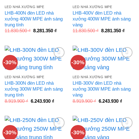
LED NHÀ XƯỞNG MPE
LED NHÀ XƯỞNG MPE
LHB-400N đèn LED nhà
LHB-400V đèn LED nhà
xưởng 400W MPE ánh sáng
xưởng 400W MPE ánh sáng
trung tính
vàng
Giá
Giá
Giá
Giá
11.830.500
₫
8.281.350
₫
11.830.500
₫
8.281.350
₫
gốc
hiện
gốc
hiện
là:
tại
là:
tại
11.830.500 ₫.
là:
11.830.500 ₫.
là:
8.281.350 ₫.
8.281.3
-30%
-30%
LED NHÀ XƯỞNG MPE
LED NHÀ XƯỞNG MPE
LHB-300N đèn LED nhà
LHB-300V đèn LED nhà
xưởng 300W MPE ánh sáng
xưởng 300W MPE ánh sáng
trung tính
vàng
Giá
Giá
Giá
Giá
8.919.900
₫
6.243.930
₫
8.919.900
₫
6.243.930
₫
gốc
hiện
gốc
hiện
là:
tại
là:
tại
8.919.900 ₫.
là:
8.919.900 ₫.
là:
6.243.930 ₫.
6.243.93
-30%
-30%