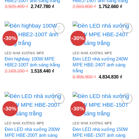
HBE2-200T ánh sáng trắng
HBE2-150T ánh sáng trắng
Giá
Giá
Giá
Giá
3.925.400
₫
2.747.780
₫
2.503.800
₫
1.752.660
₫
gốc
hiện
gốc
hiện
là:
tại
là:
tại
3.925.400 ₫.
là:
2.503.800 ₫.
là:
2.747.780 ₫.
1.752.66
-30%
-30%
LED NHÀ XƯỞNG MPE
LED NHÀ XƯỞNG MPE
Đèn highbay 100W MPE
Đèn LED nhà xưởng 240W
HBE2-100T ánh sáng trắng
MPE HBE-240T ánh sáng
Giá
Giá
trắng
2.169.200
₫
1.518.440
₫
gốc
hiện
Giá
Giá
6.906.900
₫
4.834.830
₫
là:
tại
gốc
hiện
2.169.200 ₫.
là:
là:
tại
1.518.440 ₫.
6.906.900 ₫.
là:
4.834.83
-30%
-30%
LED NHÀ XƯỞNG MPE
LED NHÀ XƯỞNG MPE
Đèn LED nhà xưởng 200W
Đèn LED nhà xưởng 150W
MPE HBE-200T ánh sáng
MPE HBE-150T ánh sáng