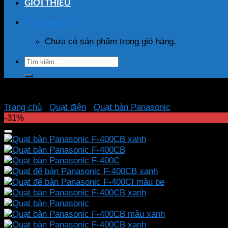
GIỚI THIỆU
Giỏ hàng /
0
₫
Chưa có sản phẩm trong giỏ hàng.
Tìm
kiếm:
Trang chủ
/
Quạt điện
/
Quạt bàn Panasonic
-31%