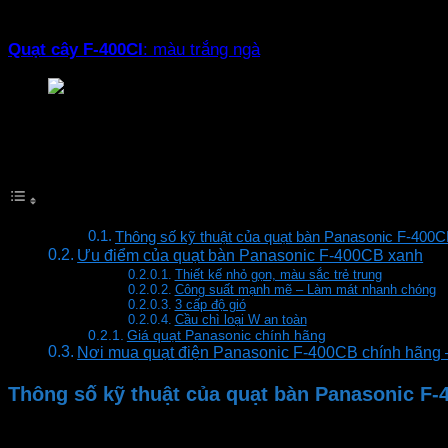
Quạt cây
F-400CB
: màu xanh
Quạt cây
F-400CI
: màu trắng ngà
Quạt bàn Panasonic F-400CB
Mục lục
Thông số kỹ thuật của quạt bàn Panasonic F-400
Ưu điểm của quạt bàn Panasonic F-400CB xanh
Thiết kế nhỏ gọn, màu sắc trẻ trung
Công suất mạnh mẽ – Làm mát nhanh chóng
3 cấp độ gió
Cầu chì loại W an toàn
Giá quạt Panasonic chính hãng
Nơi mua quạt điện Panasonic F-400CB chính hãng 
Thông số kỹ thuật của quạt bàn Panasonic F
Chính hãng