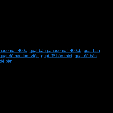
nasonic f 400c
,
quạt bàn panasonic f 400cb
,
quạt bàn
quạt để bàn làm việc
,
quạt để bàn mini
,
quạt để bàn
 để bàn
n bỉ và hiện đại. Với thiết kế nhỏ gọn, màu xanh dịu mát và
n nhỏ như bàn làm việc, bàn học, hoặc phòng cá nhân