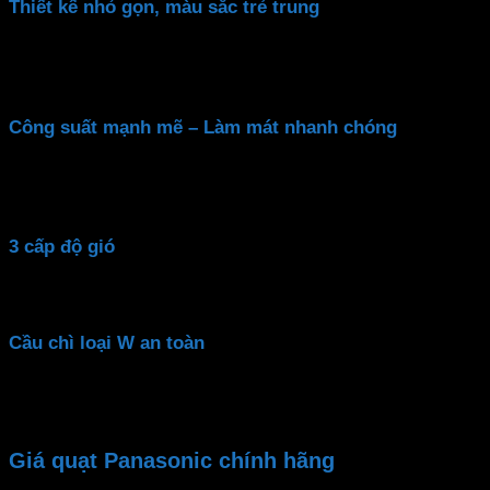
Thiết kế nhỏ gọn, màu sắc trẻ trung
Quạt cây
Panasonic
sở hữu thiết kế nhỏ gọn nhưng không
từ hiện đại đến tối giản.
Công suất mạnh mẽ – Làm mát nhanh chóng
Với công suất lớn lên đến 48W,
quạt bàn Panasonic
F-40
gió đều, mang lại cảm giác dễ chịu ngay tức thì.
3 cấp độ gió
Quạt Panasonic
F 400C
được trang bị 3 cấp độ gió, dễ d
Cầu chì loại W an toàn
Quạt điện Panasonic
được trang bị “cầu chì loại W” cho 
dừng quạt. Độ tin cậy cao hơn gấp hai lần, mang lại sự yê
Giá quạt Panasonic chính hãng