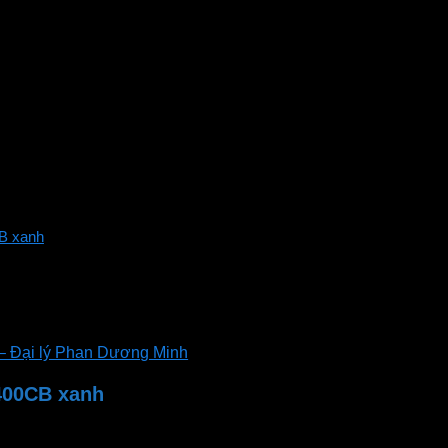
CB xanh
– Đại lý Phan Dương Minh
-400CB xanh
Panasonic