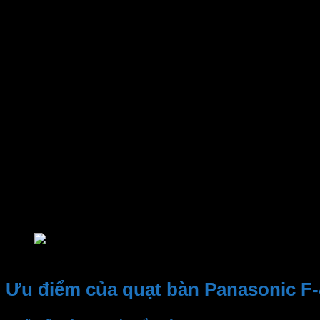
Bảo hành
Mã hàng
Màu
Sản xuất tại
Công suất
Lưu lượng gió
Cấp độ gió
Loại quạt
Đường kính quạt
Chiều cao quạt
Điện áp
Quạt bàn Panasonic F-400CB màu xanh
Ưu điểm của quạt bàn Panasonic F