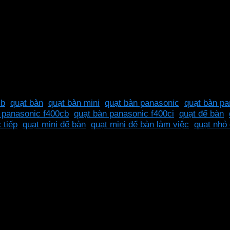
3 cấp độ
Quạt bàn Panasonic
Ø40 cm
66 cm
220V
cb
,
quạt bàn
,
quạt bàn mini
,
quạt bàn panasonic
,
quạt bàn pa
 panasonic f400cb
,
quạt bàn panasonic f400ci
,
quạt để bàn
,
 tiếp
,
quạt mini để bàn
,
quạt mini để bàn làm việc
,
quạt nhỏ
ương hiệu
Panasonic
, nổi tiếng với các thiết bị gia dụng bề
ý tưởng để xua tan cái nóng mùa hè, đặc biệt cho không gia