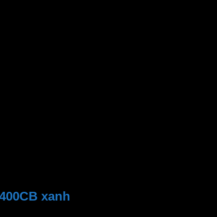
12 tháng
F-400CB
Màu xanh
Malaysia
48W
75 (m3⁄ phút)
3 cấp độ
Quạt bàn Panasonic
Ø40 cm
66 cm
220V
-400CB xanh