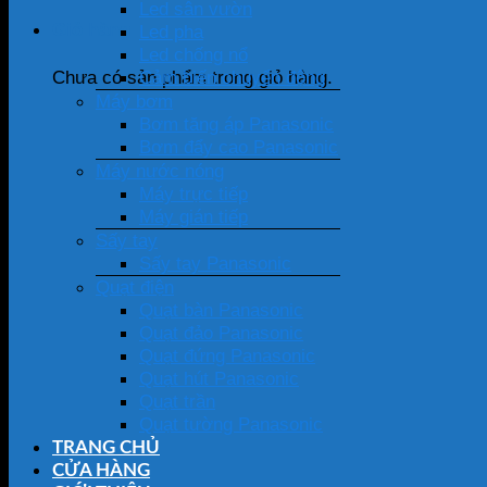
Led sân vườn
Giỏ hàng
Led pha
Led chống nổ
Cảm biến chuyển động
Chưa có sản phẩm trong giỏ hàng.
Máy bơm
Bơm tăng áp Panasonic
Bơm đẩy cao Panasonic
Máy nước nóng
Máy trực tiếp
Máy gián tiếp
Sấy tay
Sấy tay Panasonic
Quạt điện
Quạt bàn Panasonic
Quạt đảo Panasonic
Quạt đứng Panasonic
Quạt hút Panasonic
Quạt trần
Quạt tường Panasonic
TRANG CHỦ
CỬA HÀNG