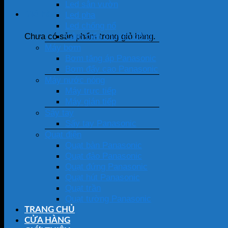
Led sân vườn
Giỏ hàng
Led pha
Led chống nổ
Cảm biến chuyển động
Chưa có sản phẩm trong giỏ hàng.
Máy bơm
Bơm tăng áp Panasonic
Bơm đẩy cao Panasonic
Máy nước nóng
Máy trực tiếp
Máy gián tiếp
Sấy tay
Sấy tay Panasonic
Quạt điện
Quạt bàn Panasonic
Quạt đảo Panasonic
Quạt đứng Panasonic
Quạt hút Panasonic
Quạt trần
Quạt tường Panasonic
TRANG CHỦ
CỬA HÀNG