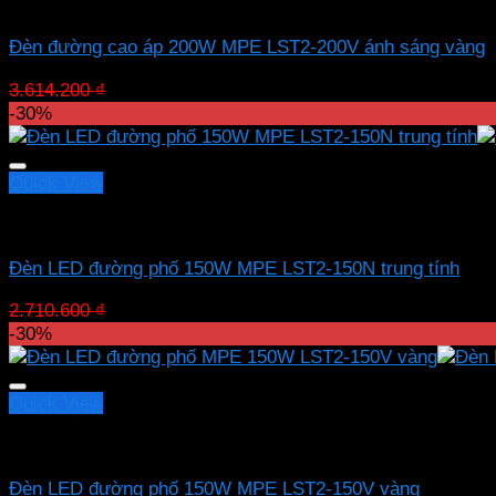
LED đường phố MPE
Đèn đường cao áp 200W MPE LST2-200V ánh sáng vàng
Giá
Giá
3.614.200
₫
2.529.940
₫
gốc
hiện
-30%
là:
tại
3.614.200 ₫.
là:
2.529.940 ₫.
Quick View
LED đường phố MPE
Đèn LED đường phố 150W MPE LST2-150N trung tính
Giá
Giá
2.710.600
₫
1.897.420
₫
gốc
hiện
-30%
là:
tại
2.710.600 ₫.
là:
1.897.420 ₫.
Quick View
LED đường phố MPE
Đèn LED đường phố 150W MPE LST2-150V vàng