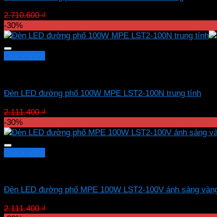
Giá
Giá
2.710.600
₫
1.897.420
₫
gốc
hiện
-30%
là:
tại
2.710.600 ₫.
là:
1.897.420 ₫.
Quick View
LED đường phố MPE
Đèn LED đường phố 100W MPE LST2-100N trung tính
Giá
Giá
2.111.400
₫
1.477.980
₫
gốc
hiện
-30%
là:
tại
2.111.400 ₫.
là:
1.477.980 ₫.
Quick View
LED đường phố MPE
Đèn LED đường phố MPE 100W LST2-100V ánh sáng vàn
Giá
Giá
2.111.400
₫
1.477.980
₫