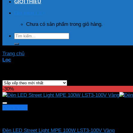
GIỚI THIỆU
Giỏ hàng /
0
₫
Chưa có sản phẩm trong giỏ hàng.
Tìm
kiếm:
Trang chủ
/
Sản phẩm được gắn thẻ “đèn led đường”
Lọc
Showing all 27 results
-30%
Quick View
LED đường phố MPE
Đèn LED Street Light MPE 100W LST3-100V Vàng