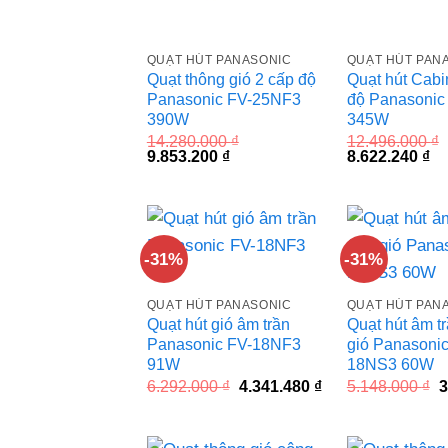
QUẠT HÚT PANASONIC
QUẠT HÚT PAN
Quạt thông gió 2 cấp độ
Quạt hút Cabi
Panasonic FV-25NF3
độ Panasonic
390W
345W
14.280.000
₫
12.496.000
₫
Giá
Giá
Giá
Gi
9.853.200
₫
8.622.240
₫
gốc
hiện
gốc
hi
là:
tại
là:
tại
14.280.000 ₫.
là:
12.496.000 ₫.
là:
9.853.200 ₫.
8.
-31%
-31%
QUẠT HÚT PANASONIC
QUẠT HÚT PAN
Quạt hút gió âm trần
Quạt hút âm t
Panasonic FV-18NF3
gió Panasonic
91W
18NS3 60W
Giá
Giá
G
6.292.000
₫
4.341.480
₫
5.148.000
₫
3
gốc
hiện
g
là:
tại
l
6.292.000 ₫.
là:
5
4.341.480 ₫.