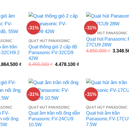
gốc
hiện
.515.000 ₫.
là:
9.590.00
là:
tại
3.115.350 ₫.
4.320.000 ₫.
là:
2.980.800 ₫.
-31%
-31%
QUẠT HÚT PANASONIC
Quạt hút Panasonic 
ASONIC
QUẠT HÚT PANASONIC
27CU9 28W
ó âm trần
Quạt thông gió 2 cấp độ
Giá
4.850.000
₫
3.346.
V-32CH9 2
Panasonic FV-32CD9
gốc
42W
là:
4.850.00
iá
Giá
Giá
Giá
.864.500
₫
6.490.000
₫
4.478.100
₫
ốc
hiện
gốc
hiện
à:
tại
là:
tại
.050.000 ₫.
là:
6.490.000 ₫.
là:
4.864.500 ₫.
4.478.100 ₫.
-31%
-31%
ASONIC
QUẠT HÚT PANASONIC
QUẠT HÚT PANASONIC
ó FV-
Quạt âm trần nối ống dẫn
Quạt hút âm trần
n nối ống
Panasonic FV-24CU9
Panasonic FV-17CU
.5W
10.5W
7.5W