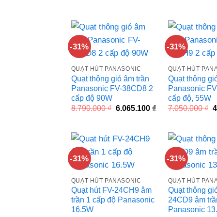
5.720.000 ₫.
là:
4
3.946.800 ₫.
-31%
-31%
QUẠT HÚT PANASONIC
QUẠT HÚT PAN
Quạt thông gió âm trần
Quạt thông gi
Panasonic FV-38CD8 2
Panasonic F
cấp độ 90W
cấp độ, 55W
Giá
Giá
G
8.790.000
₫
6.065.100
₫
7.050.000
₫
4
gốc
hiện
g
là:
tại
l
8.790.000 ₫.
là:
7
6.065.100 ₫.
-31%
-31%
QUẠT HÚT PANASONIC
QUẠT HÚT PAN
Quạt hút FV-24CH9 âm
Quạt thông gi
trần 1 cấp độ Panasonic
24CD9 âm trầ
16.5W
Panasonic 13