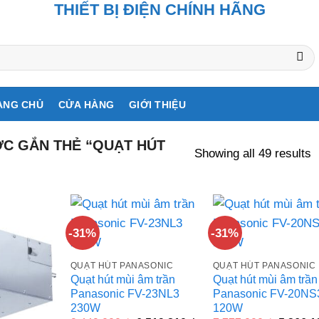
THIẾT BỊ ĐIỆN CHÍNH HÃNG
ANG CHỦ
CỬA HÀNG
GIỚI THIỆU
C GẮN THẺ “QUẠT HÚT
Showing all 49 results
-31%
-31%
QUẠT HÚT PANASONIC
QUẠT HÚT PANASONIC
Quạt hút mùi âm trần
Quạt hút mùi âm trần
Panasonic FV-23NL3
Panasonic FV-20NS
230W
120W