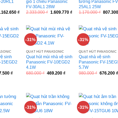
V-20RL1
gió 1 chiều Panasonic
tường Panasonic FV
FV-30AL1 28W
25AL1 25W
iá
Giá
Giá
Giá
Giá
.162.650
₫
2.333.000
₫
1.609.770
₫
1.170.000
₫
807.30
ốc
hiện
gốc
hiện
gốc
à:
tại
là:
tại
là:
.685.000 ₫.
là:
2.333.000 ₫.
là:
1.170.00
1.162.650 ₫.
1.609.770 ₫.
-31%
-31%
ASONIC
QUẠT HÚT PANASONIC
QUẠT HÚT PANASONIC
vệ sinh
Quạt hút mùi nhà vệ sinh
Quạt nhà vệ sinh
V-15EGD2
Panasonic FV-10EGD2
Panasonic FV-15EG
4.1W
5.7W
á
Giá
Giá
Giá
Giá
7.500
₫
680.000
₫
469.200
₫
980.000
₫
676.200
₫
c
hiện
gốc
hiện
gốc
tại
là:
tại
là:
.000 ₫.
là:
680.000 ₫.
là:
980.000 ₫
517.500 ₫.
469.200 ₫.
-31%
-31%