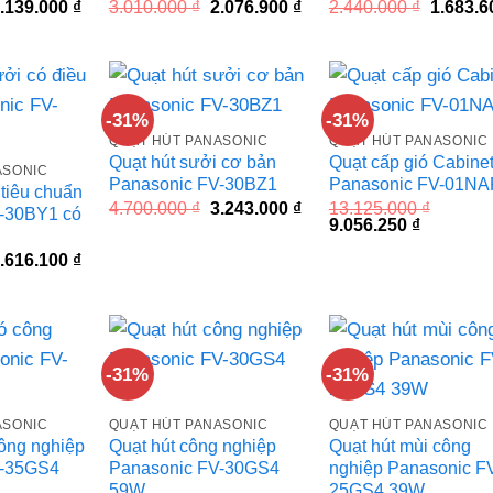
iá
Giá
Giá
Giá
Giá
.139.000
₫
3.010.000
₫
2.076.900
₫
2.440.000
₫
1.683.
ốc
hiện
gốc
hiện
gốc
à:
tại
là:
tại
là:
.100.000 ₫.
là:
3.010.000 ₫.
là:
2.440.00
2.139.000 ₫.
2.076.900 ₫.
-31%
-31%
QUẠT HÚT PANASONIC
QUẠT HÚT PANASONIC
Quạt hút sưởi cơ bản
Quạt cấp gió Cabine
ASONIC
Panasonic FV-30BZ1
Panasonic FV-01NA
 tiêu chuẩn
Giá
Giá
4.700.000
₫
3.243.000
₫
13.125.000
₫
-30BY1 có
gốc
hiện
Giá
Giá
9.056.250
₫
là:
tại
gốc
hiện
4.700.000 ₫.
là:
là:
tại
iá
Giá
.616.100
₫
3.243.000 ₫.
13.125.000 ₫.
là:
ốc
hiện
9.056.250
à:
tại
.690.000 ₫.
là:
4.616.100 ₫.
-31%
-31%
ASONIC
QUẠT HÚT PANASONIC
QUẠT HÚT PANASONIC
công nghiệp
Quạt hút công nghiệp
Quạt hút mùi công
V-35GS4
Panasonic FV-30GS4
nghiệp Panasonic F
59W
25GS4 39W