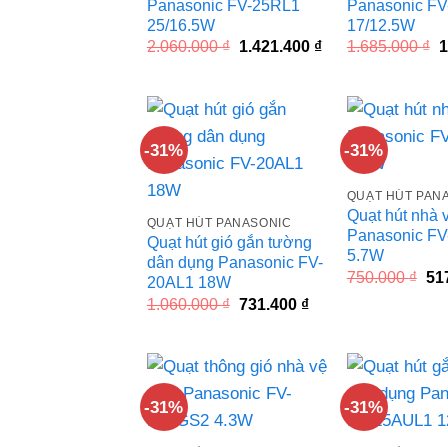
Panasonic FV-25RL1
Panasonic F
25/16.5W
17/12.5W
Giá
Giá
G
2.060.000
₫
1.421.400
₫
1.685.000
₫
1
gốc
hiện
g
là:
tại
l
2.060.000 ₫.
là:
1
1.421.400 ₫.
-31%
-31%
QUẠT HÚT PAN
Quạt hút nhà 
QUẠT HÚT PANASONIC
Panasonic F
Quạt hút gió gắn tường
5.7W
dân dụng Panasonic FV-
Gi
750.000
₫
51
20AL1 18W
gố
Giá
Giá
1.060.000
₫
731.400
₫
là:
gốc
hiện
750
là:
tại
1.060.000 ₫.
là:
731.400 ₫.
-31%
-31%