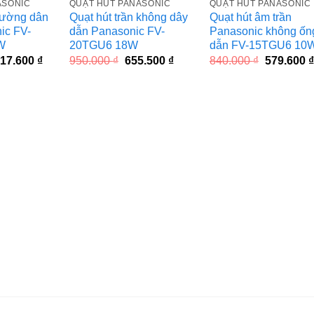
ASONIC
QUẠT HÚT PANASONIC
QUẠT HÚT PANASONIC
tường dân
Quạt hút trần không dây
Quạt hút âm trần
ic FV-
dẫn Panasonic FV-
Panasonic không ốn
W
20TGU6 18W
dẫn FV-15TGU6 10
iá
Giá
Giá
Giá
Giá
17.600
₫
950.000
₫
655.500
₫
840.000
₫
579.600
₫
ốc
hiện
gốc
hiện
gốc
à:
tại
là:
tại
là:
.040.000 ₫.
là:
950.000 ₫.
là:
840.000 ₫
717.600 ₫.
655.500 ₫.