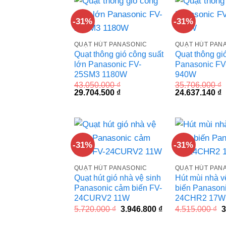
-31%
-31%
QUẠT HÚT PANASONIC
QUẠT HÚT PAN
Quạt thông gió công suất
Quạt thông gi
lớn Panasonic FV-
Panasonic F
25SM3 1180W
940W
43.050.000
₫
35.706.000
₫
Giá
Giá
Giá
G
29.704.500
₫
24.637.140
₫
gốc
hiện
gốc
h
là:
tại
là:
t
43.050.000 ₫.
là:
35.706.000 ₫.
l
29.704.500 ₫.
2
-31%
-31%
QUẠT HÚT PANASONIC
QUẠT HÚT PAN
Quạt hút gió nhà vệ sinh
Hút mùi nhà v
Panasonic cảm biến FV-
biến Panasoni
24CURV2 11W
24CHR2 17W
Giá
Giá
G
5.720.000
₫
3.946.800
₫
4.515.000
₫
3
gốc
hiện
g
là:
tại
l