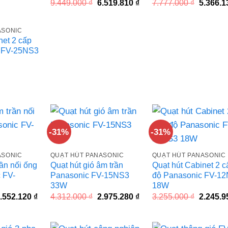
Giá
Giá
Giá
9.449.000
₫
6.519.810
₫
7.777.000
₫
5.366.
gốc
hiện
gốc
là:
tại
là:
9.449.000 ₫.
là:
7.777.00
ASONIC
6.519.810 ₫.
net 2 cấp
 FV-25NS3
á
ện
622.240 ₫.
-31%
-31%
ASONIC
QUẠT HÚT PANASONIC
QUẠT HÚT PANASONIC
rần nối ống
Quạt hút gió âm trần
Quạt hút Cabinet 2 c
 FV-
Panasonic FV-15NS3
độ Panasonic FV-1
33W
18W
iá
Giá
Giá
Giá
Giá
.552.120
₫
4.312.000
₫
2.975.280
₫
3.255.000
₫
2.245.
ốc
hiện
gốc
hiện
gốc
à:
tại
là:
tại
là:
.148.000 ₫.
là:
4.312.000 ₫.
là:
3.255.00
3.552.120 ₫.
2.975.280 ₫.