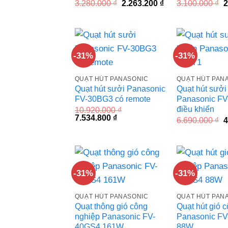
Giá
Giá
G
3.280.000
₫
2.263.200
₫
3.100.000
₫
2
gốc
hiện
g
là:
tại
l
3.280.000 ₫.
là:
3
2.263.200 ₫.
-31%
-31%
QUẠT HÚT PANASONIC
QUẠT HÚT PAN
Quạt hút sưởi Panasonic
Quạt hút sưởi
FV-30BG3 có remote
Panasonic FV
điều khiển
10.920.000
₫
Giá
Giá
7.534.800
₫
G
6.690.000
₫
4
gốc
hiện
g
là:
tại
l
10.920.000 ₫.
là:
6
7.534.800 ₫.
-31%
-31%
QUẠT HÚT PANASONIC
QUẠT HÚT PAN
Quạt thông gió công
Quạt hút gió 
nghiệp Panasonic FV-
Panasonic F
40GS4 161W
88W