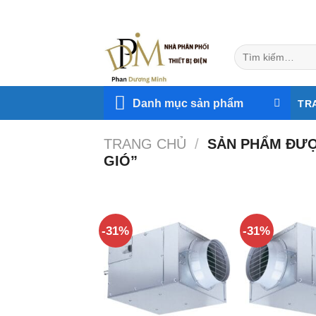
Skip
to
content
Tìm
kiếm:
Danh mục sản phẩm
TR
TRANG CHỦ
/
SẢN PHẨM ĐƯỢ
GIÓ”
-31%
-31%