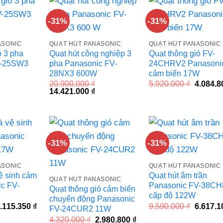
-31%
-31%
ASONIC
QUẠT HÚT PANASONIC
QUẠT HÚT PANASONIC
ó 3 pha
Quạt hút công nghiệp 3
Quạt thông gió FV-
V-25SW3
pha Panasonic FV-
24CHRV2 Panasoni
28NX3 600W
cảm biến 17W
Giá
20.900.000
₫
5.920.000
₫
4.084.
iá
Giá
Giá
gốc
14.421.000
₫
iện
gốc
hiện
là:
ại
là:
tại
5.920.00
à:
20.900.000 ₫.
là:
4.637.140 ₫.
14.421.000 ₫.
-31%
-31%
ASONIC
QUẠT HÚT PANASONIC
ệ sinh cảm
Quạt hút âm trần
QUẠT HÚT PANASONIC
c FV-
Panasonic FV-38CH
Quạt thông gió cảm biến
cấp độ 122W
chuyển động Panasonic
iá
Giá
Giá
.115.350
₫
9.590.000
₫
6.617.
FV-24CUR2 11W
ốc
hiện
gốc
Giá
Giá
4.320.000
₫
2.980.800
₫
à:
tại
là: