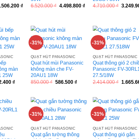
iá
Giá
Giá
Giá
Giá
.506.200
₫
6.520.000
₫
4.498.800
₫
4.710.000
₫
3.249.
ốc
hiện
gốc
hiện
gốc
à:
tại
là:
tại
là:
.980.000 ₫.
là:
6.520.000 ₫.
là:
4.710.00
5.506.200 ₫.
4.498.800 ₫.
-31%
-31%
ASONIC
QUẠT HÚT PANASONIC
QUẠT HÚT PANASONIC
bếp
Quạt hút mùi Panasonic
Quạt thông gió 2 chi
ông màn
không màn che FV-
Panasonic FV-30RL
1 25W
20AU1 18W
27.5/18W
á
Giá
Giá
Giá
Giá
2.400
₫
850.000
₫
586.500
₫
2.414.000
₫
1.665.
c
hiện
gốc
hiện
gốc
tại
là:
tại
là:
.000 ₫.
là:
850.000 ₫.
là:
2.414.00
662.400 ₫.
586.500 ₫.
-31%
-31%
ASONIC
QUẠT HÚT PANASONIC
QUẠT HÚT PANASONIC
iều
Quạt gắn tường thông
Quạt thông gió gắn