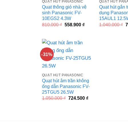
QUẠT HÚT PANASONIC
QUẠT HÚT PAN
Quạt thông gió nhà vệ
Quạt hút gắn 
sinh Panasonic FV-
dụng Panason
10EGS2 4.3W
15AUL1 12.5
Giá
Giá
G
810.000
₫
558.900
₫
1.040.000
₫
7
gốc
hiện
g
là:
tại
l
810.000 ₫.
là:
1
558.900 ₫.
-31%
QUẠT HÚT PANASONIC
Quạt hút âm trần không
ống dẫn Panasonic FV-
25TGU5 26.5W
Giá
Giá
1.050.000
₫
724.500
₫
gốc
hiện
là:
tại
1.050.000 ₫.
là:
724.500 ₫.