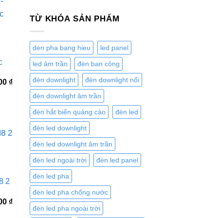
TỪ KHÓA SẢN PHẨM
den pha bang hieu
led panel
c
led âm trần
đèn ban công
đèn downlight
đèn downlight nổi
Giá
800
₫
hiện
đèn downlight âm trần
tại
0 ₫.
là:
4.084.800 ₫.
đèn hắt biển quảng cáo
đèn led
đèn led downlight
đèn led downlight âm trần
đèn led ngoài trời
đèn led panel
đèn led pha
8 2
đèn led pha chống nước
Giá
100
₫
đèn led pha ngoài trời
hiện
tại