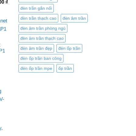
Giá
600
₫
hiện
đèn trần gắn nổi
tại
0 ₫.
là:
đèn trần thạch cao
đèn âm trần
1.683.600 ₫.
đèn âm trần phòng ngủ
đèn âm trần thạch cao
t
đèn âm trần đẹp
đèn ốp trần
P1
đèn ốp trần ban công
đèn ốp trần mpe
ốp trần
 ₫.
V-