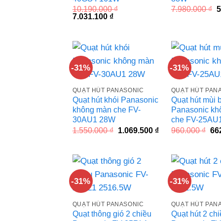
G
10.190.000
₫
7.980.000
₫
5
Giá
Giá
g
7.031.100
₫
gốc
hiện
l
là:
tại
7
10.190.000 ₫.
là:
7.031.100 ₫.
-31%
-31%
QUẠT HÚT PANASONIC
QUẠT HÚT PAN
Quạt hút khói Panasonic
Quạt hút mùi 
không màn che FV-
Panasonic kh
30AU1 28W
che FV-25AU
Giá
Giá
Gi
1.550.000
₫
1.069.500
₫
960.000
₫
66
gốc
hiện
gố
là:
tại
là:
1.550.000 ₫.
là:
960
1.069.500 ₫.
-31%
-31%
QUẠT HÚT PANASONIC
QUẠT HÚT PAN
Quạt thông gió 2 chiều
Quạt hút 2 ch