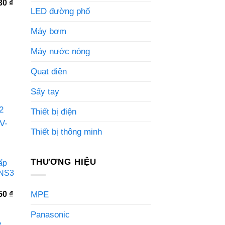
Giá
130
₫
hiện
LED đường phố
tại
0 ₫.
là:
Máy bơm
5.366.130 ₫.
Máy nước nóng
Quạt điện
Sấy tay
Thiết bị điện
Thiết bị thông minh
THƯƠNG HIỆU
ấp
2NS3
MPE
Giá
950
₫
hiện
tại
Panasonic
0 ₫.
là:
2.245.950 ₫.