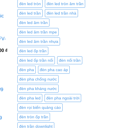
0 ₫.
là:
đèn led tròn
đèn led tròn âm trần
6.617.100 ₫.
đèn led trần
đèn led trần nhà
đèn led âm trần
đèn led âm trần mpe
FV-
đèn led âm trần nhựa
Giá
500
₫
đèn led ốp trần
hiện
tại
đèn led ốp trần nổi
đèn nổi trần
0 ₫.
là:
3.346.500 ₫.
đèn pha
đèn pha cao áp
đèn pha chống nước
đèn pha kháng nước
đèn pha led
đèn pha ngoài trời
đèn rọi biển quảng cáo
đèn tròn ốp trần
9
đèn trần downlight