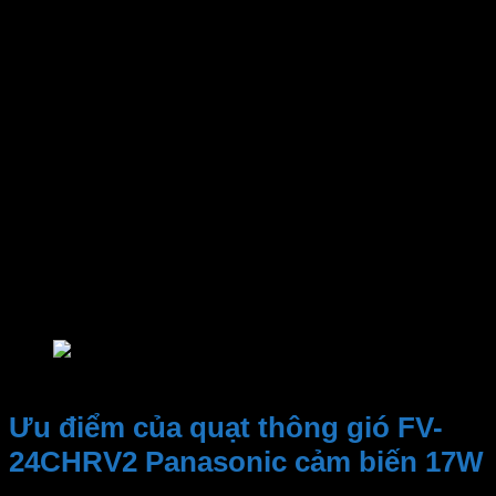
Chính hãng
Mã hàng
Công suất sưởi
Cảm biến
Lưu lượng gió
Độ ồn
Kích thước chừa lỗ vuông
Kích thước ống dẫn
Bảo hành
Điện áp
Quạt thông gió Panasonic cảm biến
Ưu điểm của quạt thông gió FV-
24CHRV2 Panasonic cảm biến 17W