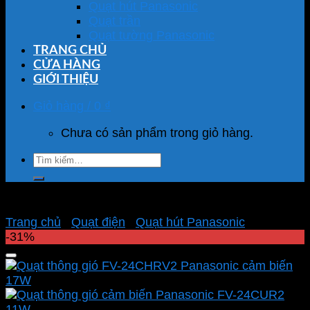
Quạt hút Panasonic
Quạt trần
Quạt tường Panasonic
TRANG CHỦ
CỬA HÀNG
GIỚI THIỆU
Giỏ hàng /
0
₫
Chưa có sản phẩm trong giỏ hàng.
Tìm
kiếm:
Trang chủ
/
Quạt điện
/
Quạt hút Panasonic
-31%