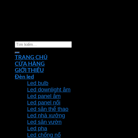
Copyright 2026 ©
Nhà phân phối thiết bị điện đèn
chiếu sáng Phan Dương Minh
Tìm
kiếm:
TRANG CHỦ
CỬA HÀNG
GIỚI THIỆU
Đèn led
Led bulb
Led downlight âm
Led panel âm
Led panel nổi
Led sân thể thao
Led nhà xưởng
Led sân vườn
Led pha
Led chống nổ