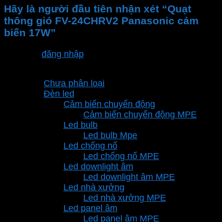
Hãy là người đầu tiên nhận xét “Quạt
thông gió FV-24CHRV2 Panasonic cảm
biến 17W”
Bạn phải
đăng nhập
để gửi đánh giá.
Danh mục sản phẩm
Chưa phân loại
Đèn led
Cảm biến chuyển động
Cảm biến chuyển động MPE
Led bulb
Led bulb Mpe
Led chống nổ
Led chống nổ MPE
Led downlight âm
Led downlight âm MPE
Led nhà xưởng
Led nhà xưởng MPE
Led panel âm
Led panel âm MPE