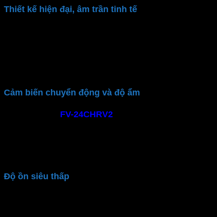
Thiết kế hiện đại, âm trần tinh tế
Quạt hút
Panasonic
được thiết kế âm trần với kiểu
dáng gọn gàng, nối ống dẫn tiện lợi. Dễ dàng lắp đặt
trong mọi không gian mà không làm mất đi tính thẩm
mỹ của căn phòng. Chất liệu cao cấp và màu sắc
trang nhã giúp quạt hòa hợp với mọi kiểu nội thất.
Cảm biến chuyển động và độ ẩm
Quạt hút mùi
FV-24CHRV2
được trang bị cảm biến
chuyển động. Cho phép tự động kích hoạt khi phát
hiện chuyển động trong phạm vi hoạt động. 6 mức
điều chỉnh phát hiện độ ẩm từ 45-95%. Giúp tăng tính
tiện nghi và tiết kiệm điện tối ưu
Độ ồn siêu thấp
Quạt hút gió
vỏ và mặt quạt được đúc liền giảm thiểu
tiếng ồn từ quạt và động cơ thoát ra bên ngoài. “Hấp