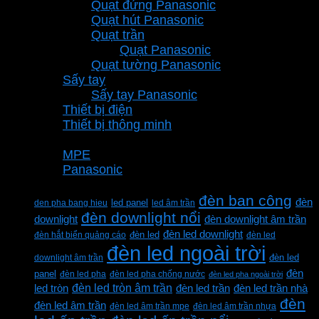
Quạt đứng Panasonic
Quạt hút Panasonic
Quạt trần
Quạt Panasonic
Quạt tường Panasonic
Sấy tay
Sấy tay Panasonic
Thiết bị điện
Thiết bị thông minh
Thương hiệu
MPE
Panasonic
Từ khóa sản phẩm
đèn ban công
đèn
den pha bang hieu
led panel
led âm trần
đèn downlight nổi
downlight
đèn downlight âm trần
đèn led downlight
đèn hắt biển quảng cáo
đèn led
đèn led
đèn led ngoài trời
downlight âm trần
đèn led
đèn
panel
đèn led pha
đèn led pha chống nước
đèn led pha ngoài trời
đèn led tròn âm trần
led tròn
đèn led trần
đèn led trần nhà
đèn
đèn led âm trần
đèn led âm trần mpe
đèn led âm trần nhựa