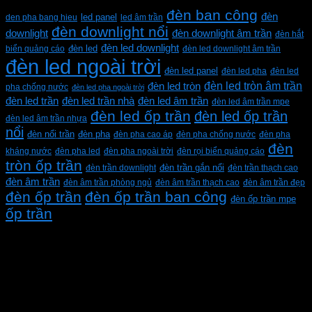
đèn ban công
đèn
den pha bang hieu
led panel
led âm trần
đèn downlight nổi
downlight
đèn downlight âm trần
đèn hắt
đèn led downlight
biển quảng cáo
đèn led
đèn led downlight âm trần
đèn led ngoài trời
đèn led panel
đèn led pha
đèn led
đèn led tròn âm trần
đèn led tròn
pha chống nước
đèn led pha ngoài trời
đèn led trần
đèn led trần nhà
đèn led âm trần
đèn led âm trần mpe
đèn led ốp trần
đèn led ốp trần
đèn led âm trần nhựa
nổi
đèn pha
đèn nổi trần
đèn pha cao áp
đèn pha chống nước
đèn pha
đèn
kháng nước
đèn pha led
đèn pha ngoài trời
đèn rọi biển quảng cáo
tròn ốp trần
đèn trần downlight
đèn trần gắn nổi
đèn trần thạch cao
đèn âm trần
đèn âm trần phòng ngủ
đèn âm trần thạch cao
đèn âm trần đẹp
đèn ốp trần
đèn ốp trần ban công
đèn ốp trần mpe
ốp trần
CÔNG TY TNHH XD KT CƠ ĐIỆN PHAN DƯƠNG
MINH
Mã số thuế: 0315596026
Địa chỉ :C16/6E Đường Liên ấp 2-3-4, Tổ 12 ấp 3, Xã
Vĩnh Lộc, Thành phố Hồ Chí Minh, Việt Nam