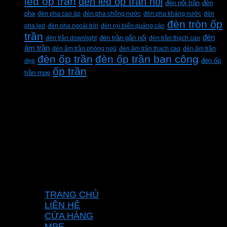
led ốp trần
đèn led ốp trần nổi
đèn
đèn nổi trần
pha
đèn pha cao áp
đèn pha chống nước
đèn pha kháng nước
đèn
đèn tròn ốp
pha led
đèn pha ngoài trời
đèn rọi biển quảng cáo
trần
đèn
đèn trần downlight
đèn trần gắn nổi
đèn trần thạch cao
âm trần
đèn âm trần phòng ngủ
đèn âm trần thạch cao
đèn âm trần
đèn ốp trần
đèn ốp trần ban công
đẹp
đèn ốp
ốp trần
trần mpe
CÔNG TY TNHH XD KT CƠ ĐIỆN PHAN
DƯƠNG MINH
Mã số thuế: 0315596026
Địa chỉ :C16/6E Đường Liên ấp 2-3-4, Tổ 12 ấp
3, Xã Vĩnh Lộc, Thành phố Hồ Chí Minh, Việt
Nam
Hotline: 0937967269
VỀ CHÚNG TÔI
TRANG CHỦ
LIÊN HỆ
CỬA HÀNG
MPE