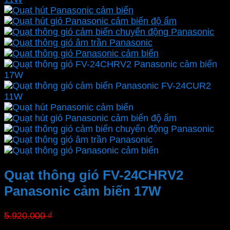
Quạt thông gió FV-24CHRV2
Panasonic cảm biến 17W
Giá
Giá
5.920.000
₫
4.084.800
₫
gốc
hiện