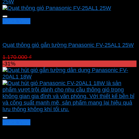
980.000 ₫.
là:
676.200 ₫.
Quick View
Quạt hút Panasonic
Quạt thông gió gắn tường Panasonic FV-25AL1 25W
Giá
Giá
1.170.000
₫
807.300
₫
gốc
hiện
-31%
là:
tại
1.170.000 ₫.
là:
807.300 ₫.
Quick View
Quạt hút Panasonic