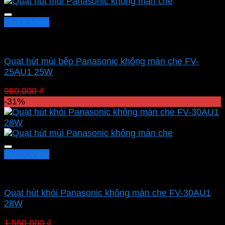
724.500 ₫.
Quick View
Quạt hút Panasonic
Quạt hút mùi bếp Panasonic không màn che FV-
25AU1 25W
Giá
Giá
960.000
₫
662.400
₫
gốc
hiện
-31%
là:
tại
960.000 ₫.
là:
662.400 ₫.
Quick View
Quạt hút Panasonic
Quạt hút khói Panasonic không màn che FV-30AU1
28W
Giá
Giá
1.550.000
₫
1.069.500
₫