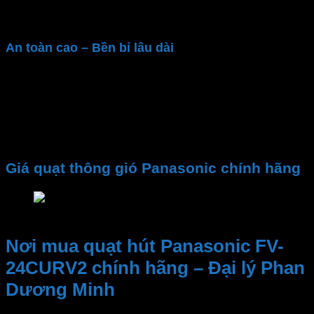
thụ tiếng ồn cộng hưởng”, tạo ra một môi trường yên
tĩnh.
An toàn cao – Bền bỉ lâu dài
Quạt thông gió nhà vệ sinh Panasonic
được làm từ
chất liệu nhựa cao cấp, chống cháy và chịu nhiệt tốt,
đảm bảo độ bền lâu dài. Cầu chì nhiệt đảm bảo
không xảy ra tai nạn, thậm chí cả khi dòng điện tăng
vọt
Giá quạt thông gió Panasonic chính hãng
Giá quạt thông gió Panasonic chính hãng
Nơi mua quạt hút Panasonic FV-
24CURV2 chính hãng – Đại lý Phan
Dương Minh