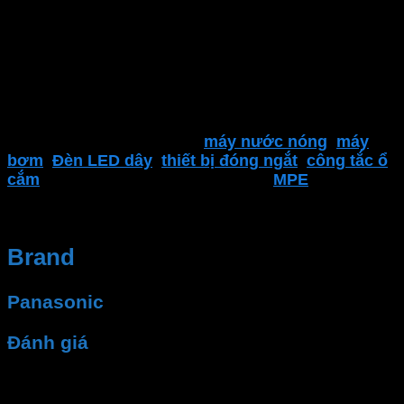
Kinh nghiệm và Uy tín, Cung cấp sản phẩm chất
lượng. Nhân viên tư vấn nhiệt tình, dịch vụ sau bán
hàng
Đại lý thiết bị điện Phan Dương Minh
là một trong
những địa điểm đáng tin cậy để tìm kiếm các sản
phẩm của
Panasonic
. Bao gồm
Quạt trần
,
quạt
bàn
,
quạt hút Panasonic
,
máy nước nóng
,
máy
bơm
.
Đèn LED dây
,
thiết bị đóng ngắt
,
công tắc ổ
cắm
,..
và nhiều sản phẩm khác của
MPE
Brand
Panasonic
Đánh giá
Chưa có đánh giá nào.