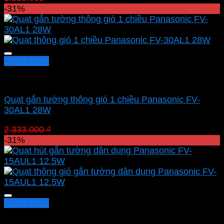
gốc
hiện
-31%
là:
tại
1.550.000 ₫.
là:
1.069.500 ₫.
Quick View
Quạt hút Panasonic
Quạt gắn tường thông gió 1 chiều Panasonic FV-
30AL1 28W
Giá
Giá
2.333.000
₫
1.609.770
₫
gốc
hiện
-31%
là:
tại
2.333.000 ₫.
là:
1.609.770 ₫.
Quick View
Quạt hút Panasonic