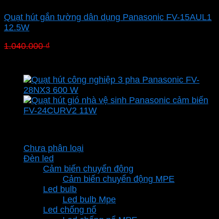
Quạt hút gắn tường dân dụng Panasonic FV-15AUL1
12.5W
Giá
Giá
1.040.000
₫
717.600
₫
gốc
hiện
là:
tại
1.040.000 ₫.
là:
717.600 ₫.
Danh mục sản phẩm
Chưa phân loại
Đèn led
Cảm biến chuyển động
Cảm biến chuyển động MPE
Led bulb
Led bulb Mpe
Led chống nổ