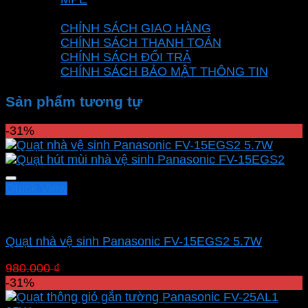
CHÍNH SÁCH
CHÍNH SÁCH GIAO HÀNG
CHÍNH SÁCH THANH TOÁN
CHÍNH SÁCH ĐỔI TRẢ
CHÍNH SÁCH BẢO MẬT THÔNG TIN
Sản phẩm tương tự
-31%
Quick View
Quạt hút Panasonic
Quạt nhà vệ sinh Panasonic FV-15EGS2 5.7W
Giá
Giá
980.000
₫
676.200
₫
gốc
hiện
-31%
là:
tại