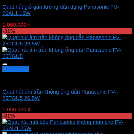
Quạt hút gió gắn tường dân dụng Panasonic FV-
20AL1 18W
Giá
Giá
1.060.000
₫
731.400
₫
gốc
hiện
-31%
là:
tại
1.060.000 ₫.
là:
731.400 ₫.
Quick View
Quạt hút Panasonic
Quạt hút âm trần không ống dẫn Panasonic FV-
25TGU5 26.5W
Giá
Giá
1.050.000
₫
724.500
₫
gốc
hiện
-31%
là:
tại
1.050.000 ₫.
là: