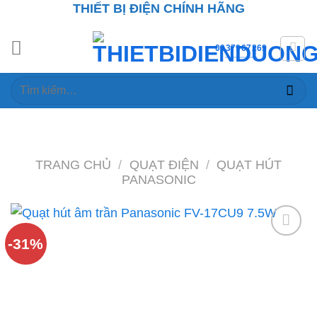
THIẾT BỊ ĐIỆN CHÍNH HÃNG
Skip
to
content
0937967269
Tìm
kiếm:
TRANG CHỦ
/
QUẠT ĐIỆN
/
QUẠT HÚT
PANASONIC
-31%