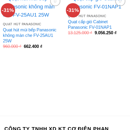
-31%
-31%
QUẠT HÚT PANASONIC
Quạt cấp gió Cabinet
QUẠT HÚT PANASONIC
Panasonic FV-01NAP1
Quạt hút mùi bếp Panasonic
Giá
Giá
13.125.000
₫
9.056.250
₫
không màn che FV-25AU1
gốc
hiện
là:
tại
25W
13.125.000 ₫.
là:
Giá
Giá
960.000
₫
662.400
₫
9.056.2
gốc
hiện
là:
tại
960.000 ₫.
là:
662.400 ₫.
CÔNG TY TNHH XD KT CƠ ĐIỆN PHAN