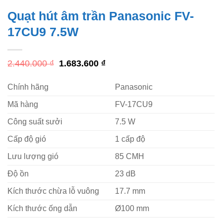
Quạt hút âm trần Panasonic FV-
17CU9 7.5W
Giá
Giá
2.440.000
₫
1.683.600
₫
gốc
hiện
là:
tại
Chính hãng
Panasonic
2.440.000 ₫.
là:
1.683.600 ₫.
Mã hàng
FV-17CU9
Công suất sưởi
7.5 W
Cấp độ gió
1 cấp độ
Lưu lượng gió
85 CMH
Độ ồn
23 dB
Kích thước chừa lỗ vuông
17.7 mm
Kích thước ống dẫn
Ø100 mm