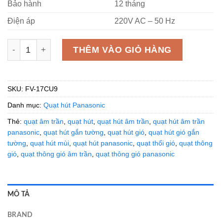
Bảo hành
12 tháng
Điện áp
220V AC – 50 Hz
Quạt hút âm trần Panasonic FV-17CU9 7.5W số lượng
THÊM VÀO GIỎ HÀNG
SKU:
FV-17CU9
Danh mục:
Quạt hút Panasonic
Thẻ:
quạt âm trần
,
quạt hút
,
quạt hút âm trần
,
quạt hút âm trần
panasonic
,
quạt hút gắn tường
,
quạt hút gió
,
quạt hút gió gắn
tường
,
quạt hút mùi
,
quạt hút panasonic
,
quạt thổi gió
,
quạt thông
gió
,
quạt thông gió âm trần
,
quạt thông gió panasonic
MÔ TẢ
BRAND