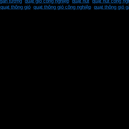
 gắn tường
,
quạt gió công nghiệp
,
quạt hút
,
quạt hút công ng
,
quạt thông gió
,
quạt thông gió công nghiệp
,
quạt thông gió 
g suất 39W là lựa chọn hoàn hảo cho các khu vực công ngh
ảm bảo không gian thoáng mát và an toàn.