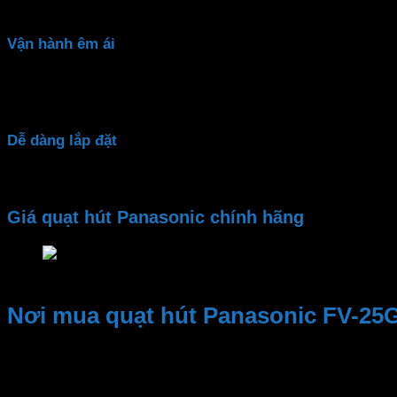
khí
Vận hành êm ái
Quạt thông gió
động cơ hoạt động êm ái, thiết kế cánh quạ
đến sinh hoạt và làm việc.
Dễ dàng lắp đặt
Qụat hút gió
công nghiệp thiết bị nhỏ gọn, linh hoạt, có t
Giá quạt hút Panasonic chính hãng
Giá quạt hút Panasonic chính hãng
Nơi mua quạt hút Panasonic FV-25
Kinh nghiệm và Uy tín, Cung cấp sản phẩm chất lượng. Nhâ
Đại lý thiết bị điện Phan Dương Minh
là một trong những