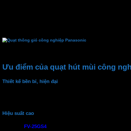
Kích thước vừa lỗ vuông
Bảo hành
Điện áp
Quạt thông gió công nghiệp Panasonic
Ưu điểm của quạt hút mùi công ng
Thiết kế bền bỉ, hiện đại
Quạt hút mùi
cánh quạt có kiểu dáng đặc biệt tạo ra luồn
để tăng cường độ bền.
Hiệu suất cao
Quạt hút
FV-25GS4
công suất mạnh mẽ 39W. Lưu lượng gó