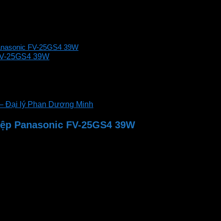
 Panasonic FV-25GS4 39W
 FV-25GS4 39W
– Đại lý Phan Dương Minh
hiệp Panasonic FV-25GS4 39W
Panasonic
FV-25GS4
Quạt hút công nghiệp
39W
1,100 CMH
34 dB