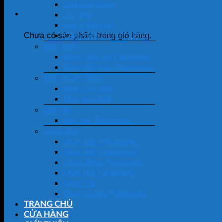
Led sân vườn
Giỏ hàng
Led pha
Led chống nổ
Cảm biến chuyển động
Chưa có sản phẩm trong giỏ hàng.
Máy bơm
Bơm tăng áp Panasonic
Bơm đẩy cao Panasonic
Máy nước nóng
Máy trực tiếp
Máy gián tiếp
Sấy tay
Sấy tay Panasonic
Quạt điện
Quạt bàn Panasonic
Quạt đảo Panasonic
Quạt đứng Panasonic
Quạt hút Panasonic
Quạt trần
Quạt tường Panasonic
TRANG CHỦ
CỬA HÀNG