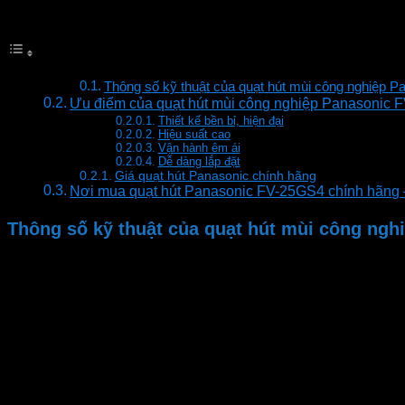
Mục lục
Thông số kỹ thuật của quạt hút mùi công nghiệp
Ưu điểm của quạt hút mùi công nghiệp Panasonic
Thiết kế bền bỉ, hiện đại
Hiệu suất cao
Vận hành êm ái
Dễ dàng lắp đặt
Giá quạt hút Panasonic chính hãng
Nơi mua quạt hút Panasonic FV-25GS4 chính hãng 
Thông số kỹ thuật của quạt hút mùi công ng
Chính hãng
Mã hàng
Loại quạt hút
Công suất
Lưu lượng gió
Độ ồn