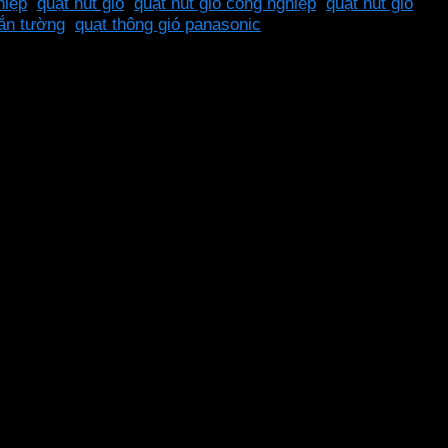
hiệp
,
quạt hút gió
,
quạt hút gió công nghiệp
,
quạt hút gió
gắn tường
,
quạt thông gió panasonic
iệp, nhà xưởng hoặc bếp ăn lơn.
Quạt thông gió công