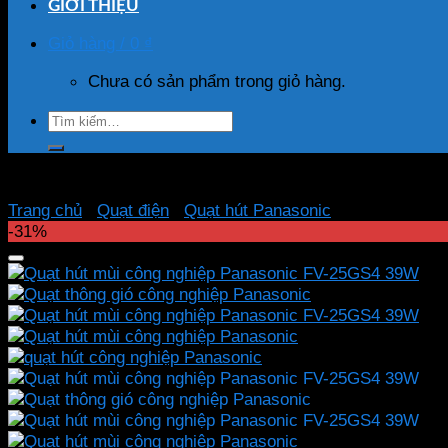
GIỚI THIỆU
Giỏ hàng /
0
₫
Chưa có sản phẩm trong giỏ hàng.
Tìm
kiếm:
Trang chủ
/
Quạt điện
/
Quạt hút Panasonic
-31%