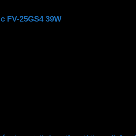
ic FV-25GS4 39W
Panasonic
FV-25GS4
Quạt hút công nghiệp
39W
1,100 CMH
34 dB
27.5 x 27.5 cm
12 tháng
220V AC – 50 Hz