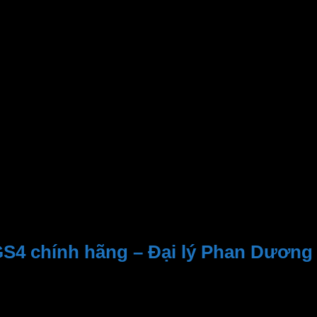
t đặt biệt hình lượn sóng giúp tạo luồng không khí ổn định
hể lắp đặt theo chiều ngang lẫn chiều dọc. Phù hợp với nhiề
GS4 chính hãng – Đại lý Phan Dương
n viên tư vấn nhiệt tình, dịch vụ sau bán hàng
 địa điểm đáng tin cậy để tìm kiếm các sản phẩm của
Pana