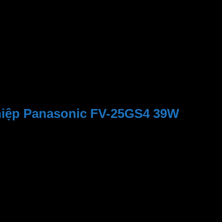
27.5 x 27.5 cm
12 tháng
220V AC – 50 Hz
hiệp Panasonic FV-25GS4 39W
g khí êm ái trên phạm vi rộng. Cơ chế tháo nước độc đáo bả
: 1,100 m³/h không khí được làm sạch nhanh chóng. Loại b