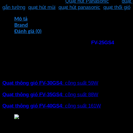
mùi
SKU:
FV-25GS4
Danh mục:
Quạt hút Panasonic
Thẻ:
quạt
công
gắn tường
,
quạt hút mùi
,
quạt hút panasonic
,
quạt thổi gió
nghiệp
Panasonic
Mô tả
FV-
Brand
25GS4
Đánh giá (0)
39W
Quạt hút mùi công nghiệp
Panasonic
FV-25GS4
với côn
số
nghiệp
không chỉ giúp loại bỏ mùi hôi hiệu quả, mà còn đ
lượng
Có 4 công suất lựa chọn
Quạt thông gió
FV-25GS4
: công suất 39W
Quạt thông gió
FV-30GS4
: công suất 59W
Quạt thông gió
FV-35GS4
: công suất 88W
Quạt thông gió
FV-40GS4
: công suất 161W
Quạt hút mùi công nghiệp Panasonic