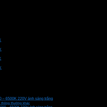
K
K
K
K
0 – 6500K 220V ánh sáng trắng
m thông thường khác
000 – 6500K 220V ánh sáng trắng