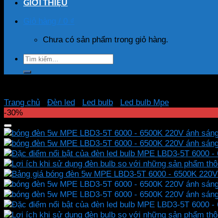
GIỚI THIỆU
Giỏ hàng /
0
₫
Chưa có sản phẩm trong giỏ hàng.
Tìm
kiếm:
Trang chủ
/
Đèn led
/
Led bulb
/
Led bulb Mpe
-30%