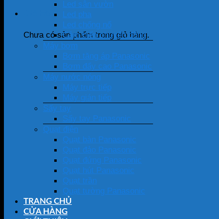
Led sân vườn
Giỏ hàng
Led pha
Led chống nổ
Cảm biến chuyển động
Chưa có sản phẩm trong giỏ hàng.
Máy bơm
Bơm tăng áp Panasonic
Bơm đẩy cao Panasonic
Máy nước nóng
Máy trực tiếp
Máy gián tiếp
Sấy tay
Sấy tay Panasonic
Quạt điện
Quạt bàn Panasonic
Quạt đảo Panasonic
Quạt đứng Panasonic
Quạt hút Panasonic
Quạt trần
Quạt tường Panasonic
TRANG CHỦ
CỬA HÀNG