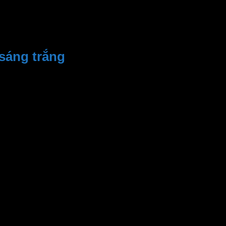
sáng trắng
iệu suất cao, bạn có thể tiết kiệm năng lượng mà vẫn
Bạn có thể yên tâm sử dụng trong thời gian dài mà không cần
mái. Công nghệ LED tiết kiệm năng lượng mà còn giúp kéo