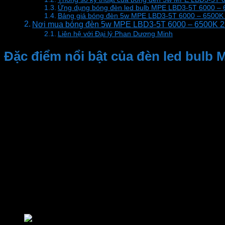
Ứng dụng bóng đèn led bulb MPE LBD3-5T 6000 – 6
Bảng giá bóng đèn 5w MPE LBD3-5T 6000 – 6500K 
Nơi mua bóng đèn 5w MPE LBD3-5T 6000 – 6500K 22
Liên hệ với Đại lý Phan Dương Minh
Đặc điểm nổi bật của đèn led bulb
– Công suất (5W):
Bóng đèn MPE LBD3-5T có công suất vừa phải, đủ để chiếu
đảm bảo độ sáng đủ cho mọi hoạt động.
– Tuổi Thọ Cao (30.000 Giờ):
bóng đèn mpe
với công nghệ tiên tiến, bóng đèn này có tu
phải lo lắng về việc thay thế đèn.
– Công nghệ LED Hiện Đại
Bóng đèn LED LBD2-12T sử dụng công nghệ LED tiên tiến n
dài tuổi thọ của đèn điện, giảm chi phí bảo trì và thay thế.