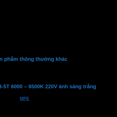
0 – 6500K 220V ánh sáng trắng
 công nghệ lắp đặt đơn giản, giúp bạn tiết kiệm thời gian 
 Lm, cho ánh sáng ổn định và trung thực nhất
 cửa hàng
Phan Dương Minh
để đảm bảo sự an toàn và hiệu 
sản phẩm thông thường khác
 thông thường khác
-5T 6000 – 6500K 220V ánh sáng trắng
MPE
LBD3-5T
24 tháng