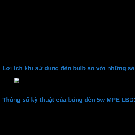
Đặc điểm nổi bật của đèn led bulb MPE LBD3-5T 600
– Cài đặt dễ dàng
Bóng đèn MPE LBD3-5T 6000 – 6500K 220V được thiết kế với
– Chip LED thông minh
Với công nghệ LED SMD 2835 quang thông đèn lên đến 300
Bạn có thể tự lắp đặt
đèn buld
hoặc sử dụng dịch vụ của
Lợi ích khi sử dụng đèn bulb so với những 
Lợi ích khi sử dụng đèn bulb so với những sản phẩm
Thông số kỹ thuật của bóng đèn 5w MPE LBD3
Thương hiệu
Mã sản phẩm
Bảo hành