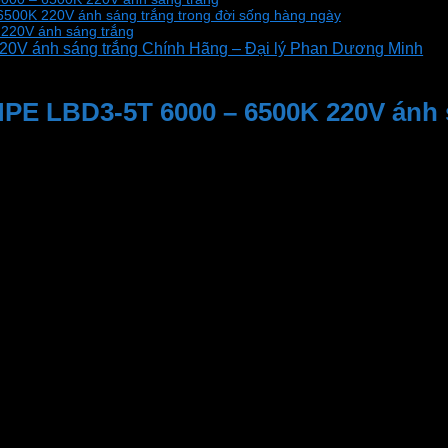
500K 220V ánh sáng trắng trong đời sống hàng ngày
220V ánh sáng trắng
0V ánh sáng trắng Chính Hãng – Đại lý Phan Dương Minh
 MPE LBD3-5T 6000 – 6500K 220V ánh 
 sáng một phòng rộng mà không tăng năng lượng điện. Với h
ổi thọ cao, giúp bạn tiết kiệm chi phí thay thế và bảo trì. 
hất, mang lại ánh sáng tự nhiên và không gian sống thoải 