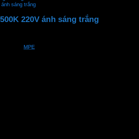
500K 220V ánh sáng trắng
MPE
LBD3-5T
24 tháng
5W
E27
30,000h
500 Lm
6000 – 6500K
80 Ra
SMD 2835
>0.5
220VAC