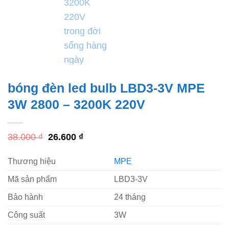
bóng đèn led bulb LBD3-3V MPE
3W 2800 – 3200K 220V
Giá
Giá
38.000
₫
26.600
₫
gốc
hiện
là:
tại
Thương hiệu
MPE
38.000 ₫.
là:
26.600 ₫.
Mã sản phẩm
LBD3-3V
Bảo hành
24 tháng
Công suất
3W