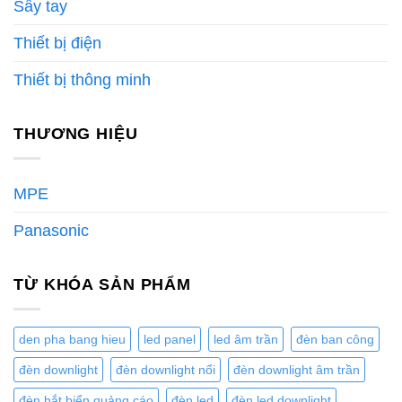
Sấy tay
Thiết bị điện
Thiết bị thông minh
THƯƠNG HIỆU
MPE
Panasonic
TỪ KHÓA SẢN PHẨM
den pha bang hieu
led panel
led âm trần
đèn ban công
đèn downlight
đèn downlight nổi
đèn downlight âm trần
đèn hắt biển quảng cáo
đèn led
đèn led downlight