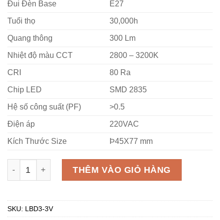
Đui Đèn Base
E27
Tuổi thọ
30,000h
Quang thông
300 Lm
Nhiệt độ màu CCT
2800 – 3200K
CRI
80 Ra
Chip LED
SMD 2835
Hệ số công suất (PF)
>0.5
Điện áp
220VAC
Kích Thước Size
Þ45X77 mm
bóng đèn led bulb LBD3-3V MPE 3W 2800 - 3200K 220V 
THÊM VÀO GIỎ HÀNG
SKU:
LBD3-3V