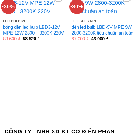
-30%
-30%
LED BULB MPE
LED BULB MPE
bóng đèn led bulb LBD3-12V
đèn led bulb LBD-9V MPE 9W
MPE 12W 2800 – 3200K 220V
2800-3200K tiêu chuẩn an toàn
Giá
Giá
Giá
Giá
83.600
₫
58.520
₫
67.000
₫
46.900
₫
gốc
hiện
gốc
hiện
là:
tại
là:
tại
83.600 ₫.
là:
67.000 ₫.
là:
58.520 ₫.
46.900 ₫.
CÔNG TY TNHH XD KT CƠ ĐIỆN PHAN