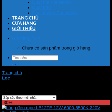
Quạt hút Panasonic
Quạt trần
Quạt tường Panasonic
TRANG CHỦ
CỬA HÀNG
GIỚI THIỆU
Giỏ hàng /
0
₫
Chưa có sản phẩm trong giỏ hàng.
Tìm
kiếm:
Trang chủ
/
Sản phẩm được gắn thẻ “đèn bulb”
Lọc
Showing all 79 results
-30%