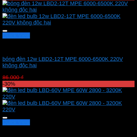
là:
tại
86.000 ₫.
là:
60.200 ₫.
Quick View
Led bulb Mpe
bóng đèn 12w LBD2-12T MPE 6000-6500K 220V
không độc hại
Giá
Giá
86.000
₫
60.200
₫
gốc
hiện
-30%
là:
tại
86.000 ₫.
là:
60.200 ₫.
Quick View
Led bulb Mpe