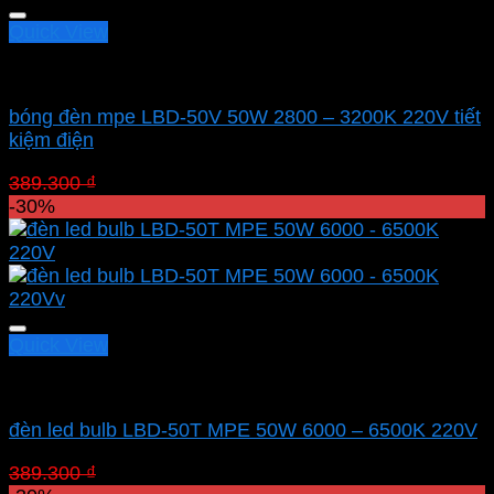
Quick View
Led bulb Mpe
bóng đèn mpe LBD-50V 50W 2800 – 3200K 220V tiết
kiệm điện
Giá
Giá
389.300
₫
272.510
₫
gốc
hiện
-30%
là:
tại
389.300 ₫.
là:
272.510 ₫.
Quick View
Led bulb Mpe
đèn led bulb LBD-50T MPE 50W 6000 – 6500K 220V
Giá
Giá
389.300
₫
272.510
₫