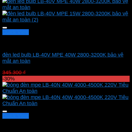
là:
tại
517.200 ₫.
là:
362.040 ₫.
Quick View
Led bulb Mpe
đèn led bulb LB-40V MPE 40W 2800-3200K bảo vệ
mắt an toàn
Giá
Giá
345.300
₫
241.710
₫
gốc
hiện
-30%
là:
tại
345.300 ₫.
là:
241.710 ₫.
Quick View
Led bulb Mpe