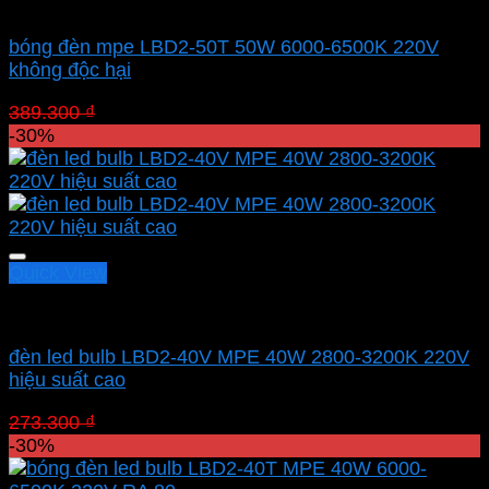
Led bulb Mpe
bóng đèn mpe LBD2-50T 50W 6000-6500K 220V
không độc hại
Giá
Giá
389.300
₫
272.510
₫
gốc
hiện
-30%
là:
tại
389.300 ₫.
là:
272.510 ₫.
Quick View
Led bulb Mpe
đèn led bulb LBD2-40V MPE 40W 2800-3200K 220V
hiệu suất cao
Giá
Giá
273.300
₫
191.310
₫
gốc
hiện
-30%
là:
tại