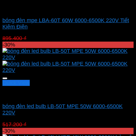
Led bulb Mpe
bóng đèn mpe LBA-60T 60W 6000-6500K 220V Tiết
Kiệm Điện
Giá
Giá
895.400
₫
626.780
₫
gốc
hiện
-30%
là:
tại
895.400 ₫.
là:
626.780 ₫.
Quick View
Led bulb Mpe
bóng đèn led bulb LB-50T MPE 50W 6000-6500K
220V
Giá
Giá
517.200
₫
362.040
₫
gốc
hiện
-30%