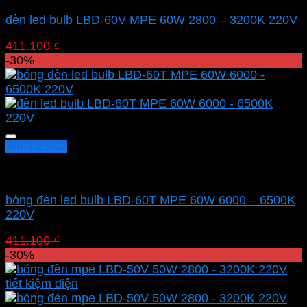
đèn led bulb LBD-60V MPE 60W 2800 – 3200K 220V
Giá
Giá
411.100
₫
287.770
₫
gốc
hiện
-30%
là:
tại
411.100 ₫.
là:
287.770 ₫.
Quick View
Led bulb Mpe
bóng đèn led bulb LBD-60T MPE 60W 6000 – 6500K
220V
Giá
Giá
411.100
₫
287.770
₫
gốc
hiện
-30%
là:
tại
411.100 ₫.
là:
287.770 ₫.