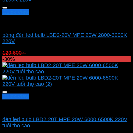
Quick View
Led bulb Mpe
bóng đèn led bulb LBD2-20V MPE 20W 2800-3200K
220V
Giá
Giá
129.600
₫
90.720
₫
gốc
hiện
-30%
là:
tại
129.600 ₫.
là:
90.720 ₫.
Quick View
Led bulb Mpe
đèn led bulb LBD2-20T MPE 20W 6000-6500K 220V
tuổi thọ cao