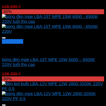
Giá
Giá
128.200
₫
89.740
₫
gốc
hiện
-30%
là:
tại
128.200 ₫.
là:
89.740 ₫.
Quick View
Led bulb Mpe
bóng đèn mpe LBA-15T MPE 15W 6000 – 6500K
220V tuổi thọ cao
Giá
Giá
128.200
₫
89.740
₫
gốc
hiện
-30%
là:
tại
128.200 ₫.
là:
89.740 ₫.