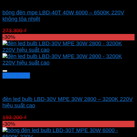
Led bulb Mpe
bóng đèn mpe LBD-40T 40W 6000 – 6500K 220V
không tỏa nhiệt
Giá
Giá
273.300
₫
191.310
₫
gốc
hiện
-30%
là:
tại
273.300 ₫.
là:
191.310 ₫.
Quick View
Led bulb Mpe
đèn led bulb LBD-30V MPE 30W 2800 – 3200K 220V
hiệu suất cao
Giá
Giá
193.200
₫
135.240
₫
gốc
hiện
-30%
là:
tại
193.200 ₫.
là: