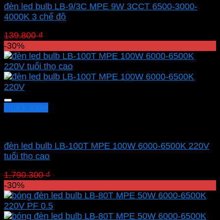
đèn led bulb LB-9/3C MPE 9W 3CCT 6500-3000-
4000K 3 chế độ
Giá
Giá
139.800
₫
97.860
₫
gốc
hiện
-30%
là:
tại
139.800 ₫.
là:
97.860 ₫.
Quick View
Led bulb Mpe
đèn led bulb LB-100T MPE 100W 6000-6500K 220V
tuổi thọ cao
Giá
Giá
1.790.300
₫
1.253.210
₫
gốc
hiện
-30%
là:
tại
1.790.300 ₫.
là:
1.253.210 ₫.