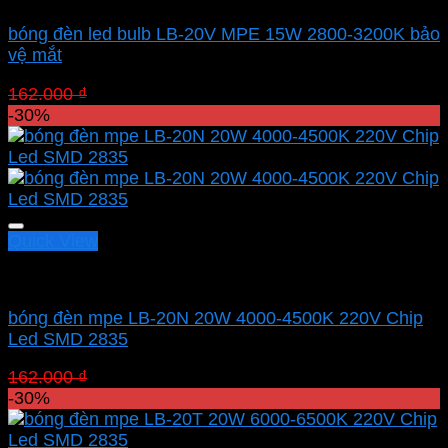
bóng đèn led bulb LB-20V MPE 15W 2800-3200K bảo
vệ mắt
Giá
Giá
162.000
₫
113.400
₫
gốc
hiện
-30%
là:
tại
162.000 ₫.
là:
113.400 ₫.
Quick View
Led bulb Mpe
bóng đèn mpe LB-20N 20W 4000-4500K 220V Chip
Led SMD 2835
Giá
Giá
162.000
₫
113.400
₫
gốc
hiện
-30%
là:
tại
162.000 ₫.
là: