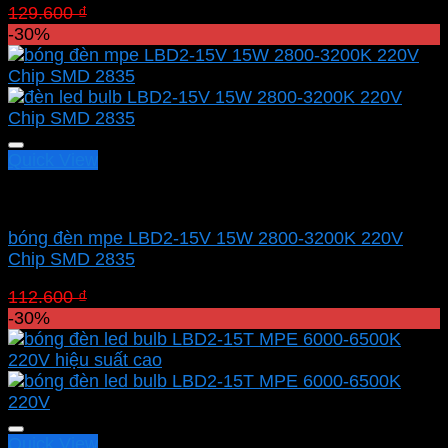
Giá
Giá
129.600
₫
90.720
₫
gốc
hiện
-30%
là:
tại
129.600 ₫.
là:
90.720 ₫.
Quick View
Led bulb Mpe
bóng đèn mpe LBD2-15V 15W 2800-3200K 220V
Chip SMD 2835
Giá
Giá
112.600
₫
78.820
₫
gốc
hiện
-30%
là:
tại
112.600 ₫.
là:
78.820 ₫.
Quick View