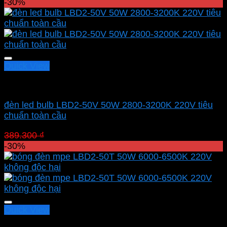
gốc
hiện
-30%
là:
tại
113.100 ₫.
là:
79.170 ₫.
Quick View
Led bulb Mpe
đèn led bulb LBD2-50V 50W 2800-3200K 220V tiêu
chuẩn toàn cầu
Giá
Giá
389.300
₫
272.510
₫
gốc
hiện
-30%
là:
tại
389.300 ₫.
là:
272.510 ₫.
Quick View