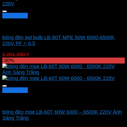
Quick View
Led bulb Mpe
bóng đèn led bulb LB-80T MPE 50W 6000-6500K
220V PF > 0.5
Giá
Giá
1.201.200
₫
840.840
₫
gốc
hiện
-30%
là:
tại
1.201.200 ₫.
là:
840.840 ₫.
Quick View
Led bulb Mpe
bóng đèn mpe LB-60T 60W 6000 – 6500K 220V Ánh
Sáng Trắng