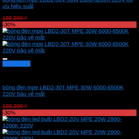
ưu hiệu suất
Giá
Giá
193.200
₫
135.240
₫
gốc
hiện
-30%
là:
tại
193.200 ₫.
là:
135.240 ₫.
Quick View
Led bulb Mpe
bóng đèn mpe LBD2-30T MPE 30W 6000-6500K
220V bảo vệ mắt
Giá
Giá
193.200
₫
135.240
₫
gốc
hiện
-30%
là:
tại
193.200 ₫.
là:
135.240 ₫.