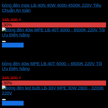
bóng đèn mpe LB-40N 40W 4000-4500K 220V Tiêu
Chuẩn An toàn
Giá
Giá
345.300
₫
241.710
₫
gốc
hiện
-30%
là:
tại
345.300 ₫.
là:
241.710 ₫.
Quick View
Led bulb Mpe
bóng đèn 40w MPE LB-40T 6000 – 6500K 220V Tối
Ưu Điện Năng
Giá
Giá
345.300
₫
241.710
₫
gốc
hiện
-30%
là:
tại
345.300 ₫.
là:
241.710 ₫.
Quick View