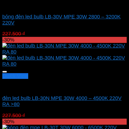
Led bulb Mpe
bóng đèn led bulb LB-30V MPE 30W 2800 – 3200K
220V
Giá
Giá
227.500
₫
159.250
₫
gốc
hiện
-30%
là:
tại
227.500 ₫.
là:
159.250 ₫.
Quick View
Led bulb Mpe
đèn led bulb LB-30N MPE 30W 4000 – 4500K 220V
RA >80
Giá
Giá
227.500
₫
159.250
₫
gốc
hiện
-30%
là:
tại