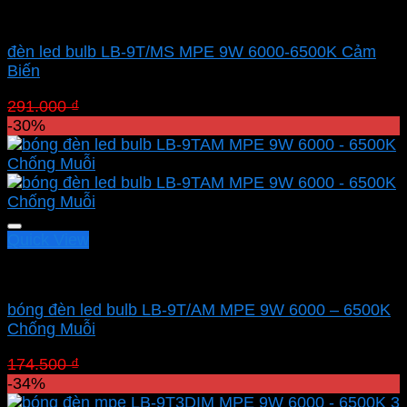
Led bulb Mpe
đèn led bulb LB-9T/MS MPE 9W 6000-6500K Cảm
Biến
Giá
Giá
291.000
₫
203.700
₫
gốc
hiện
-30%
là:
tại
291.000 ₫.
là:
203.700 ₫.
Quick View
Led bulb Mpe
bóng đèn led bulb LB-9T/AM MPE 9W 6000 – 6500K
Chống Muỗi
Giá
Giá
174.500
₫
122.150
₫
gốc
hiện
-34%
là:
tại