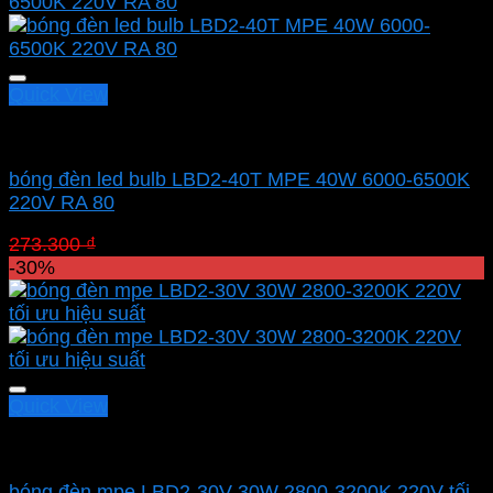
273.300 ₫.
là:
191.310 ₫.
Quick View
Led bulb Mpe
bóng đèn led bulb LBD2-40T MPE 40W 6000-6500K
220V RA 80
Giá
Giá
273.300
₫
191.310
₫
gốc
hiện
-30%
là:
tại
273.300 ₫.
là:
191.310 ₫.
Quick View
Led bulb Mpe
bóng đèn mpe LBD2-30V 30W 2800-3200K 220V tối