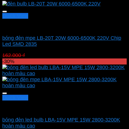
113.400 ₫.
Quick View
Led bulb Mpe
bóng đèn mpe LB-20T 20W 6000-6500K 220V Chip
Led SMD 2835
Giá
Giá
162.000
₫
113.400
₫
gốc
hiện
-30%
là:
tại
162.000 ₫.
là:
113.400 ₫.
Quick View
Led bulb Mpe
bóng đèn led bulb LBA-15V MPE 15W 2800-3200K
hoàn màu cao