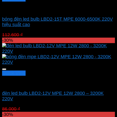
Led bulb Mpe
bóng đèn led bulb LBD2-15T MPE 6000-6500K 220V
hiệu suất cao
Giá
Giá
112.600
₫
78.820
₫
gốc
hiện
-30%
là:
tại
112.600 ₫.
là:
78.820 ₫.
Quick View
Led bulb Mpe
đèn led bulb LBD2-12V MPE 12W 2800 – 3200K
220V
Giá
Giá
86.000
₫
60.200
₫
gốc
hiện
-30%