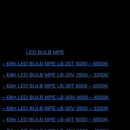
lượng
Bóng đèn MPE LB-20N 20W 4000-4500K với Chip
Led SMD 2835 là một giải pháp chiếu sáng hiệu quả
với nhiều ưu điểm vượt trội. Bài viết này sẽ giúp bạn
hiểu rõ hơn về sản phẩm này và tại sao nó là lựa
chọn phổ biến trong việc chiếu sáng nội thất và ngoại
thất.
Các dòng
LED BULB MPE
chống ẩm khác:
– Đèn LED BULB MPE LB-20T 6000 – 6500K
– Đèn LED BULB MPE LB-20V 2800 – 3200K
– Đèn LED BULB MPE LB-30T 6000 – 6500K
– Đèn LED BULB MPE LB-30N 4000 – 4500K
– Đèn LED BULB MPE LB-30V 2800 – 3200K
– Đèn LED BULB MPE LB-40T 6000 – 6500K