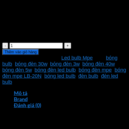
CRI
80 Ra
Chip LED
SMD 2835
Hệ số công suất (PF)
>0.5
Điện áp
220VAC
Kích Thước Size
Þ80X150 
bóng
đèn
Thêm vào giỏ hàng
mpe
SKU:
LB-20N
Danh mục:
Led bulb Mpe
Thẻ:
bóng
LB-
bulb
,
bóng đèn 30w
,
bóng đèn 3w
,
bóng đèn 40w
,
20N
bóng đèn 5w
,
bóng đèn led bulb
,
bóng đèn mpe
,
bóng
20W
đèn mpe LB-20N
,
bóng led bulb
,
đèn bulb
,
đèn led
4000-
bulb
4500K
220V
Mô tả
Chip
Brand
Led
Đánh giá (0)
SMD
Bóng Đèn MPE LB-20N
20W 4000-4500K 220V Chip
2835
Led SMD 2835: Ánh Sáng Tiết Kiệm Năng Lượng và
số
Hiệu Quả