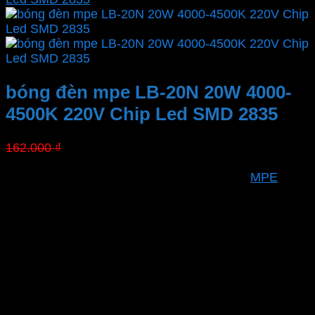
bóng đèn mpe LB-20N 20W 4000-
4500K 220V Chip Led SMD 2835
Giá
Giá
162.000
₫
113.400
₫
gốc
hiện
là:
tại
Thương hiệu
MPE
162.000 ₫.
là:
Mã sản phẩm
LB-20N
113.400 ₫.
Bảo hành
24 tháng
Công suất
20W
Đui Đèn Base
E27
Tuổi thọ
30,000h
Quang thông
2000 Lm
Nhiệt độ màu CCT
4000-4500