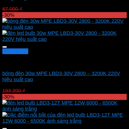
Giá
Giá
67.000
₫
46.900
₫
gốc
hiện
-30%
là:
tại
67.000 ₫.
là:
46.900 ₫.
Quick View
Led bulb Mpe
bóng đèn 30w MPE LBD3-30V 2800 – 3200K 220V
hiệu suất cao
Giá
Giá
193.200
₫
135.240
₫
gốc
hiện
-30%
là:
tại
193.200 ₫.
là:
135.240 ₫.