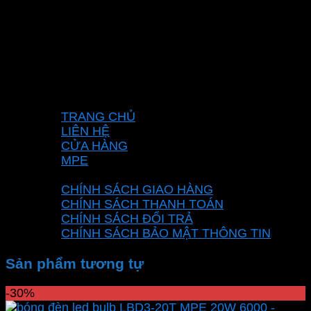
Mã số thuế: 0315596026
Địa chỉ :C16/6E Đường Liên ấp 2-3-4, Tổ 12 ấp
3, Xã Vĩnh Lộc, Thành phố Hồ Chí Minh, Việt
Nam
Hotline: 0937967269
VỀ CHÚNG TÔI
TRANG CHỦ
LIÊN HỆ
CỬA HÀNG
MPE
CHÍNH SÁCH
CHÍNH SÁCH GIAO HÀNG
CHÍNH SÁCH THANH TOÁN
CHÍNH SÁCH ĐỔI TRẢ
CHÍNH SÁCH BẢO MẬT THÔNG TIN
Sản phẩm tương tự
-30%