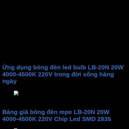
Quang thông
2000 Lm
Nhiệt độ màu CCT
4000-4500
CRI
80 Ra
Chip LED
SMD 2835
Hệ số công suất (PF)
>0.5
Điện áp
220VAC
Kích Thước Size
Þ80X150 
Ứng dụng bóng đèn led bulb LB-20N 20W
4000-4500K 220V trong đời sống hàng
ngày
Ứng dụng bóng đèn led bulb LB-20N 20W 4000-4
Bảng giá bóng đèn mpe LB-20N 20W
4000-4500K 220V Chip Led SMD 2835