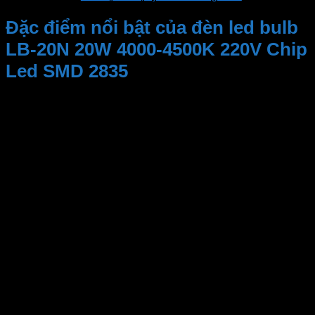
Đặc điểm nổi bật của đèn led bulb
LB-20N 20W 4000-4500K 220V Chip
Led SMD 2835
– Chất Lượng Bền Bỉ và Ổn Định
Bóng đèn MPE được sản xuất với công nghệ tiên tiến
và kiểm soát chất lượng nghiêm ngặt, đảm bảo rằng
sản phẩm hoạt động ổn định và có tuổi thọ cao. Với
điện áp 220V, nó phù hợp với hầu hết các hệ thống
điện tại nhiều khu vực.
– Tiết Kiệm Năng Lượng và Bảo Vệ Môi Trường
Sự kết hợp giữa công nghệ LED tiên tiến và thiết kế
thông minh giúp bóng đèn MPE LB-20N tiết kiệm đến
80% năng lượng so với các loại bóng đèn truyền
thống. Điều này không chỉ giúp giảm hóa đơn điện mà
còn đóng góp tích cực vào việc bảo vệ môi trường