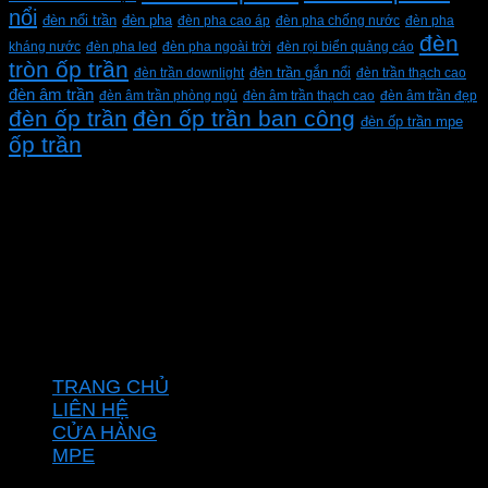
nổi
đèn pha
đèn nổi trần
đèn pha cao áp
đèn pha chống nước
đèn pha
đèn
kháng nước
đèn pha led
đèn pha ngoài trời
đèn rọi biển quảng cáo
tròn ốp trần
đèn trần downlight
đèn trần gắn nổi
đèn trần thạch cao
đèn âm trần
đèn âm trần phòng ngủ
đèn âm trần thạch cao
đèn âm trần đẹp
đèn ốp trần
đèn ốp trần ban công
đèn ốp trần mpe
ốp trần
CÔNG TY TNHH XD KT CƠ ĐIỆN PHAN DƯƠNG
MINH
Mã số thuế: 0315596026
Địa chỉ :C16/6E Đường Liên ấp 2-3-4, Tổ 12 ấp 3, Xã
Vĩnh Lộc, Thành phố Hồ Chí Minh, Việt Nam
Hotline: 0937967269
VỀ CHÚNG TÔI
TRANG CHỦ
LIÊN HỆ
CỬA HÀNG
MPE