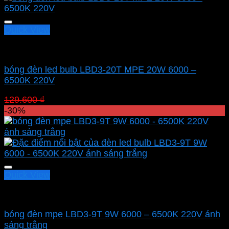
Quick View
Led bulb Mpe
bóng đèn led bulb LBD3-20T MPE 20W 6000 –
6500K 220V
Giá
Giá
129.600
₫
90.720
₫
gốc
hiện
-30%
là:
tại
129.600 ₫.
là:
90.720 ₫.
Quick View
Led bulb Mpe
bóng đèn mpe LBD3-9T 9W 6000 – 6500K 220V ánh
sáng trắng