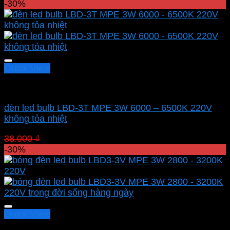
gốc
hiện
-30%
là:
tại
110.300 ₫.
là:
77.210 ₫.
Quick View
Led bulb Mpe
đèn led bulb LBD-3T MPE 3W 6000 – 6500K 220V
không tỏa nhiệt
Giá
Giá
38.000
₫
26.600
₫
gốc
hiện
-30%
là:
tại
38.000 ₫.
là:
26.600 ₫.
Quick View