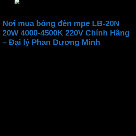
Bảng giá bóng đèn mpe LB-20N 20W 4000-4500
Nơi mua bóng đèn mpe LB-20N
20W 4000-4500K 220V Chính Hãng
– Đại lý Phan Dương Minh
Kinh nghiệm và Uy tín, Cung cấp sản phẩm chất
lượng. Nhân viên tư vấn nhiệt tình, dịch vụ sau bán
hàng
Đại lý thiết bị điện Phan Dương Minh
là một trong
những địa điểm đáng tin cậy để tìm kiếm các sản
phẩm của
MPE
. Bao gồm
bóng đèn led bulb, đèn led bulb, bóng đèn mpe,
đèn bulb, bóng bulb, bóng led bulb, bóng đèn
30w, bóng đèn 40w,bóng đèn 5w, bóng đèn 3w
và nhiều sản phẩm khác.