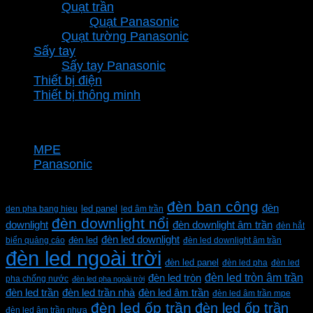
Quạt trần
Quạt Panasonic
Quạt tường Panasonic
Sấy tay
Sấy tay Panasonic
Thiết bị điện
Thiết bị thông minh
Thương hiệu
MPE
Panasonic
Từ khóa sản phẩm
đèn ban công
đèn
den pha bang hieu
led panel
led âm trần
đèn downlight nổi
downlight
đèn downlight âm trần
đèn hắt
đèn led downlight
biển quảng cáo
đèn led
đèn led downlight âm trần
đèn led ngoài trời
đèn led panel
đèn led pha
đèn led
đèn led tròn âm trần
đèn led tròn
pha chống nước
đèn led pha ngoài trời
đèn led trần
đèn led trần nhà
đèn led âm trần
đèn led âm trần mpe
đèn led ốp trần
đèn led ốp trần
đèn led âm trần nhựa