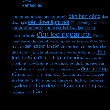
MPE
Panasonic
Từ khóa sản phẩm
đèn ban công
đèn
den pha bang hieu
led panel
led âm trần
đèn downlight nổi
downlight
đèn downlight âm trần
đèn led downlight
đèn hắt biển quảng cáo
đèn led
đèn led
đèn led ngoài trời
downlight âm trần
đèn led
đèn
panel
đèn led pha
đèn led pha chống nước
đèn led pha ngoài trời
đèn led tròn âm trần
led tròn
đèn led trần
đèn led trần nhà
đèn
đèn led âm trần
đèn led âm trần mpe
đèn led âm trần nhựa
led ốp trần
đèn led ốp trần nổi
đèn
đèn nổi trần
pha
đèn pha cao áp
đèn pha chống nước
đèn pha kháng nước
đèn
đèn tròn ốp
pha led
đèn pha ngoài trời
đèn rọi biển quảng cáo
trần
đèn
đèn trần downlight
đèn trần gắn nổi
đèn trần thạch cao
âm trần
đèn âm trần phòng ngủ
đèn âm trần thạch cao
đèn âm trần
đèn ốp trần
đèn ốp trần ban công
đẹp
đèn ốp
ốp trần
trần mpe
CÔNG TY TNHH XD KT CƠ ĐIỆN PHAN
DƯƠNG MINH