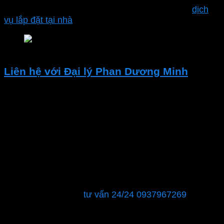
Ngoài ra công ty Phan Dương Minh còn hỗ trợ
dịch
vụ lắp đặt tại nhà
Nơi mua bóng đèn mpe LB-20N 20W 4000-4500K 
Liên hệ với Đại lý Phan Dương Minh
Nếu bạn đang tìm kiếm các thiết bị điện chất lượng
hoặc cần tư vấn về giải pháp điện. Hãy liên hệ với Đại
lý Thiết bị Điện – Phan Dương Minh.
CÔNG TY TNHH XÂY DỰNG KỸ THUẬT CƠ ĐIỆN –
ĐIỆN LẠNH PHAN DƯƠNG MINH
MST : 0315596026
Showroom: 40 đường số 12, phường Tăng Nhơn Phú
B, Quận 9, TPHCM
Hỗ trợ khách hàng:
tư vấn 24/24 0937967269
Chúng tôi sẽ là đối tác đáng tin cậy để đảm bảo rằng