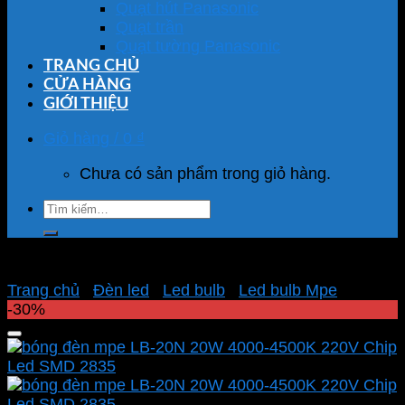
Quạt hút Panasonic
Quạt trần
Quạt tường Panasonic
TRANG CHỦ
CỬA HÀNG
GIỚI THIỆU
Giỏ hàng /
0
₫
Chưa có sản phẩm trong giỏ hàng.
Tìm
kiếm:
Trang chủ
/
Đèn led
/
Led bulb
/
Led bulb Mpe
-30%