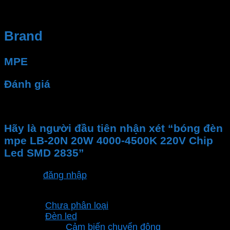
hệ thống điện của bạn luôn hoạt động ổn định và an
toàn.
Brand
MPE
Đánh giá
Chưa có đánh giá nào.
Hãy là người đầu tiên nhận xét “bóng đèn
mpe LB-20N 20W 4000-4500K 220V Chip
Led SMD 2835”
Bạn phải
đăng nhập
để gửi đánh giá.
Danh mục sản phẩm
Chưa phân loại
Đèn led
Cảm biến chuyển động