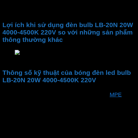
ra ánh sáng chất lượng với nhiệt độ màu 4000-
4500K, tối ưu cho không gian sống và làm việc.
Lợi ích khi sử dụng đèn bulb LB-20N 20W
4000-4500K 220V so với những sản phẩm
thông thường khác
Lợi ích khi sử dụng đèn bulb LB-20N 20W 4000-
Thông số kỹ thuật của bóng đèn led bulb
LB-20N 20W 4000-4500K 220V
Thương hiệu
MPE
Mã sản phẩm
LB-20N
Bảo hành
24 tháng
Công suất
20W
Đui Đèn Base
E27
Tuổi thọ
30,000h