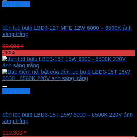
Quick View
Led bulb Mpe
đèn led bulb LBD3-12T MPE 12W 6000 – 6500K ánh
sáng trắng
Giá
Giá
83.600
₫
58.520
₫
gốc
hiện
-30%
là:
tại
83.600 ₫.
là:
58.520 ₫.
Quick View
Led bulb Mpe
đèn led bulb LBD3-15T 15W 6000 – 6500K 220V ánh
sáng trắng
Giá
Giá
110.300
₫
77.210
₫