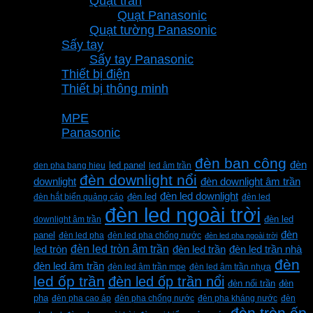
Quạt trần
Quạt Panasonic
Quạt tường Panasonic
Sấy tay
Sấy tay Panasonic
Thiết bị điện
Thiết bị thông minh
Thương hiệu
MPE
Panasonic
Từ khóa sản phẩm
đèn ban công
đèn
den pha bang hieu
led panel
led âm trần
đèn downlight nổi
downlight
đèn downlight âm trần
đèn led downlight
đèn hắt biển quảng cáo
đèn led
đèn led
đèn led ngoài trời
downlight âm trần
đèn led
đèn
panel
đèn led pha
đèn led pha chống nước
đèn led pha ngoài trời
đèn led tròn âm trần
led tròn
đèn led trần
đèn led trần nhà
đèn
đèn led âm trần
đèn led âm trần mpe
đèn led âm trần nhựa
led ốp trần
đèn led ốp trần nổi
đèn
đèn nổi trần
pha
đèn pha cao áp
đèn pha chống nước
đèn pha kháng nước
đèn
đèn tròn ốp