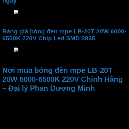
ngày
Ứng dụng bóng đèn led bulb LB-20T 20W 6000-6
Bảng giá bóng đèn mpe LB-20T 20W 6000-
6500K 220V Chip Led SMD 2835
Bảng giá bóng đèn mpe LB-20T 20W 6000-6500
Nơi mua bóng đèn mpe LB-20T
20W 6000-6500K 220V Chính Hãng
– Đại lý Phan Dương Minh
Kinh nghiệm và Uy tín, Cung cấp sản phẩm chất
lượng. Nhân viên tư vấn nhiệt tình, dịch vụ sau bán
hàng
Đại lý thiết bị điện Phan Dương Minh
là một trong