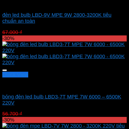
Led bulb Mpe
đèn led bulb LBD-9V MPE 9W 2800-3200K tiêu
chuẩn an toàn
Giá
Giá
67.000
₫
46.900
₫
gốc
hiện
-30%
là:
tại
67.000 ₫.
là:
46.900 ₫.
Quick View
Led bulb Mpe
bóng đèn led bulb LBD3-7T MPE 7W 6000 – 6500K
220V
Giá
Giá
56.700
₫
39.690
₫
gốc
hiện
-30%
là:
tại