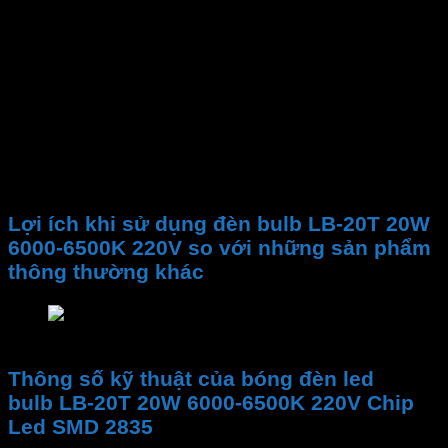
xung quanh, không gây khó chịu cho người dùng khi
bật liên tục trong nhiều giờ
– Tuổi Thọ Dài
Với độ bền cao của chip LED SMD 2835, bóng đèn
MPE LB-20T có tuổi thọ dài, giảm tần suất thay thế và
bảo dưỡng, mang lại sự thuận tiện cho người sử
dụng.
Lợi ích khi sử dụng đèn bulb LB-20T 20W
6000-6500K 220V so với những sản phẩm
thông thường khác
Lợi ích khi sử dụng đèn bulb LB-20T 20W 6000-
Thông số kỹ thuật của bóng đèn led
bulb LB-20T 20W 6000-6500K 220V Chip
Led SMD 2835