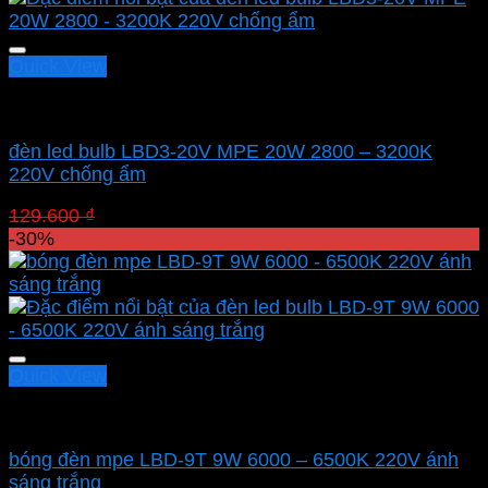
Quick View
Led bulb Mpe
đèn led bulb LBD3-20V MPE 20W 2800 – 3200K
220V chống ẩm
Giá
Giá
129.600
₫
90.720
₫
gốc
hiện
-30%
là:
tại
129.600 ₫.
là:
90.720 ₫.
Quick View
Led bulb Mpe
bóng đèn mpe LBD-9T 9W 6000 – 6500K 220V ánh
sáng trắng