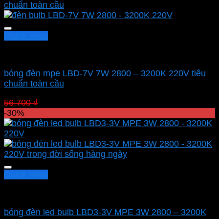
56.700 ₫.
là:
39.690 ₫.
Quick View
Led bulb Mpe
bóng đèn mpe LBD-7V 7W 2800 – 3200K 220V tiêu
chuẩn toàn cầu
Giá
Giá
56.700
₫
39.690
₫
gốc
hiện
-30%
là:
tại
56.700 ₫.
là:
39.690 ₫.
Quick View
Led bulb Mpe
bóng đèn led bulb LBD3-3V MPE 3W 2800 – 3200K