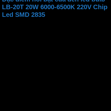
LB-20T 20W 6000-6500K 220V Chip
Led SMD 2835
– Hiệu Suất Ánh Sáng
Bóng đèn này không chỉ cung cấp ánh sáng mạnh mẽ
mà còn giữ cho màu sắc trung thực, giúp tạo ra
không gian sống và làm việc thoải mái và sinh động.
Ánh sáng trắng tự nhiên giúp giảm mệt mỏi mắt và
tăng cường tinh thần làm việc.
– Tiết Kiệm Năng Lượng
Với công nghệ LED tiên tiến, bóng đèn MPE LB-20T
tiết kiệm đến 80% năng lượng so với bóng đèn truyền
thống, giúp giảm chi phí điện năng và làm giảm phát
thải carbon.
– Không tỏa nhiệt
bóng bulb
tiêu điểm không tỏa nhiệt ra môi trường