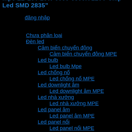
Led SMD 2835”
Bạn phải
đăng nhập
để gửi đánh giá.
Danh mục sản phẩm
Chưa phân loại
Đèn led
Cảm biến chuyển động
Cảm biến chuyển động MPE
Led bulb
Led bulb Mpe
Led chống nổ
Led chống nổ MPE
Led downlight âm
Led downlight âm MPE
Led nhà xưởng
Led nhà xưởng MPE
Led panel âm
Led panel âm MPE
Led panel nổi
Led panel nổi MPE