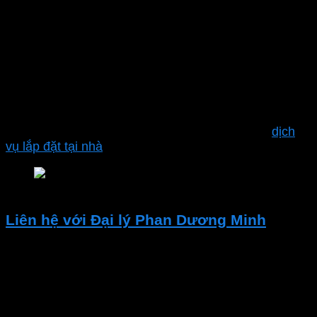
những địa điểm đáng tin cậy để tìm kiếm các sản
phẩm của
MPE
. Bao gồm
bóng đèn led bulb, đèn led bulb, bóng đèn mpe,
đèn bulb, bóng bulb, bóng led bulb, bóng đèn
30w, bóng đèn 40w,bóng đèn 5w, bóng đèn 3w
và nhiều sản phẩm khác.
Ngoài ra công ty Phan Dương Minh còn hỗ trợ
dịch
vụ lắp đặt tại nhà
Nơi mua bóng đèn mpe LB-20T 20W 6000-6500K 
Liên hệ với Đại lý Phan Dương Minh
Nếu bạn đang tìm kiếm các thiết bị điện chất lượng
hoặc cần tư vấn về giải pháp điện. Hãy liên hệ với Đại
lý Thiết bị Điện – Phan Dương Minh.
CÔNG TY TNHH XÂY DỰNG KỸ THUẬT CƠ ĐIỆN –