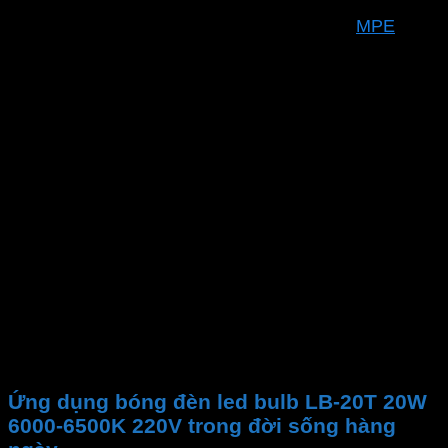
Thương hiệu
MPE
Mã sản phẩm
LB-20T
Bảo hành
24 tháng
Công suất
20W
Đui Đèn Base
E27
Tuổi thọ
30,000h
Quang thông
2000 Lm
Nhiệt độ màu CCT
6000 – 65
CRI
80 Ra
Chip LED
SMD 2835
Hệ số công suất (PF)
>0.5
Điện áp
220VAC
Kích Thước Size
Þ80X150 
Ứng dụng bóng đèn led bulb LB-20T 20W
6000-6500K 220V trong đời sống hàng