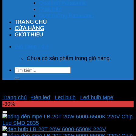
Quạt hút Panasonic
Quạt trần
Quạt tường Panasonic
TRANG CHỦ
CỬA HÀNG
GIỚI THIỆU
Giỏ hàng /
0
₫
Chưa có sản phẩm trong giỏ hàng.
Tìm
kiếm:
Trang chủ
/
Đèn led
/
Led bulb
/
Led bulb Mpe
-30%