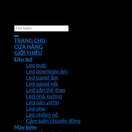
Copyright 2026 ©
Nhà phân phối thiết bị điện đèn
chiếu sáng Phan Dương Minh
Tìm
kiếm:
TRANG CHỦ
CỬA HÀNG
GIỚI THIỆU
Đèn led
Led bulb
Led downlight âm
Led panel âm
Led panel nổi
Led sân thể thao
Led nhà xưởng
Led sân vườn
Led pha
Led chống nổ
Cảm biến chuyển động
Máy bơm