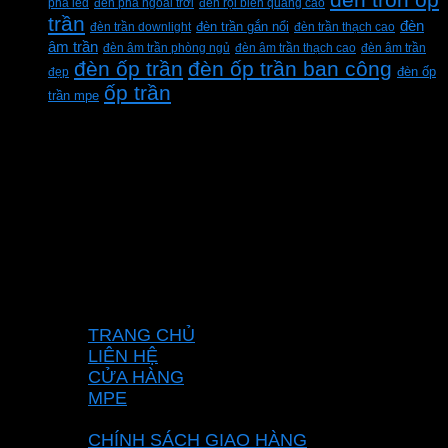
pha led
đèn pha ngoài trời
đèn rọi biển quảng cáo
trần
đèn
đèn trần downlight
đèn trần gắn nổi
đèn trần thạch cao
âm trần
đèn âm trần phòng ngủ
đèn âm trần thạch cao
đèn âm trần
đèn ốp trần
đèn ốp trần ban công
đẹp
đèn ốp
ốp trần
trần mpe
CÔNG TY TNHH XD KT CƠ ĐIỆN PHAN
DƯƠNG MINH
Mã số thuế: 0315596026
Địa chỉ :C16/6E Đường Liên ấp 2-3-4, Tổ 12 ấp
3, Xã Vĩnh Lộc, Thành phố Hồ Chí Minh, Việt
Nam
Hotline: 0937967269
VỀ CHÚNG TÔI
TRANG CHỦ
LIÊN HỆ
CỬA HÀNG
MPE
CHÍNH SÁCH
CHÍNH SÁCH GIAO HÀNG