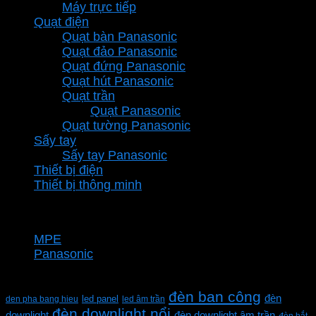
Máy trực tiếp
Quạt điện
Quạt bàn Panasonic
Quạt đảo Panasonic
Quạt đứng Panasonic
Quạt hút Panasonic
Quạt trần
Quạt Panasonic
Quạt tường Panasonic
Sấy tay
Sấy tay Panasonic
Thiết bị điện
Thiết bị thông minh
Thương hiệu
MPE
Panasonic
Từ khóa sản phẩm
đèn ban công
đèn
den pha bang hieu
led panel
led âm trần
đèn downlight nổi
downlight
đèn downlight âm trần
đèn hắt