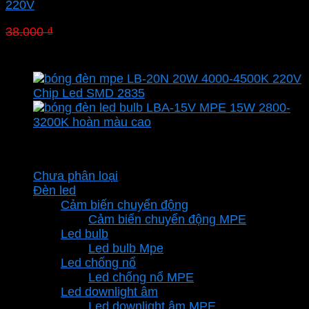
220V
Giá
Giá
38.000
₫
26.600
₫
gốc
hiện
là:
tại
38.000 ₫.
là:
26.600 ₫.
Danh mục sản phẩm
Chưa phân loại
Đèn led
Cảm biến chuyển động
Cảm biến chuyển động MPE
Led bulb
Led bulb Mpe
Led chống nổ
Led chống nổ MPE
Led downlight âm
Led downlight âm MPE