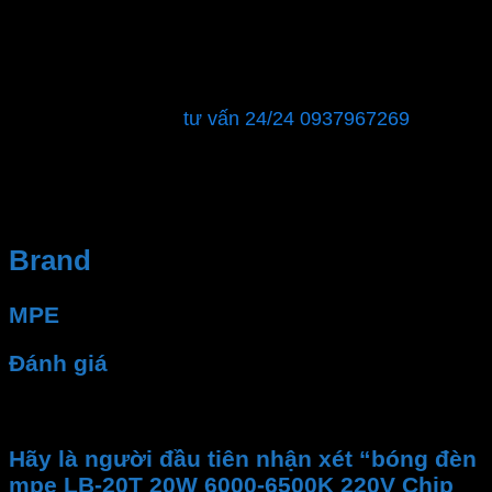
ĐIỆN LẠNH PHAN DƯƠNG MINH
MST : 0315596026
Showroom: 40 đường số 12, phường Tăng Nhơn Phú
B, Quận 9, TPHCM
Hỗ trợ khách hàng:
tư vấn 24/24 0937967269
Chúng tôi sẽ là đối tác đáng tin cậy để đảm bảo rằng
hệ thống điện của bạn luôn hoạt động ổn định và an
toàn.
Brand
MPE
Đánh giá
Chưa có đánh giá nào.
Hãy là người đầu tiên nhận xét “bóng đèn
mpe LB-20T 20W 6000-6500K 220V Chip