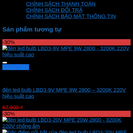
CHÍNH SÁCH THANH TOÁN
CHÍNH SÁCH ĐỔI TRẢ
CHÍNH SÁCH BẢO MẬT THÔNG TIN
Sản phẩm tương tự
-30%
Quick View
Led bulb Mpe
đèn led bulb LBD3-9V MPE 9W 2800 – 3200K 220V
hiệu suất cao
Giá
Giá
67.000
₫
46.900
₫
gốc
hiện
-30%
là:
tại
67.000 ₫.
là:
46.900 ₫.