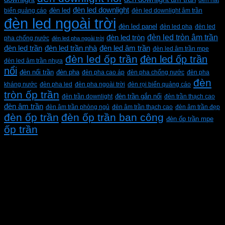
đèn led downlight
biển quảng cáo
đèn led
đèn led downlight âm trần
đèn led ngoài trời
đèn led panel
đèn led pha
đèn led
đèn led tròn âm trần
đèn led tròn
pha chống nước
đèn led pha ngoài trời
đèn led trần
đèn led trần nhà
đèn led âm trần
đèn led âm trần mpe
đèn led ốp trần
đèn led ốp trần
đèn led âm trần nhựa
nổi
đèn pha
đèn nổi trần
đèn pha cao áp
đèn pha chống nước
đèn pha
đèn
kháng nước
đèn pha led
đèn pha ngoài trời
đèn rọi biển quảng cáo
tròn ốp trần
đèn trần downlight
đèn trần gắn nổi
đèn trần thạch cao
đèn âm trần
đèn âm trần phòng ngủ
đèn âm trần thạch cao
đèn âm trần đẹp
đèn ốp trần
đèn ốp trần ban công
đèn ốp trần mpe
ốp trần
CÔNG TY TNHH XD KT CƠ ĐIỆN PHAN DƯƠNG
MINH
Mã số thuế: 0315596026
Địa chỉ :C16/6E Đường Liên ấp 2-3-4, Tổ 12 ấp 3, Xã
Vĩnh Lộc, Thành phố Hồ Chí Minh, Việt Nam
Hotline: 0937967269
VỀ CHÚNG TÔI