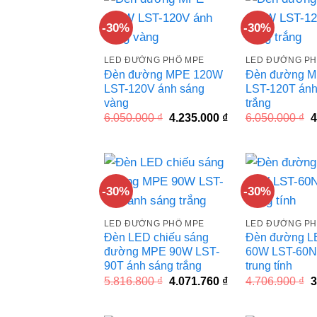
-30%
-30%
LED ĐƯỜNG PHỐ MPE
LED ĐƯỜNG PH
Đèn đường MPE 120W
Đèn đường 
LST-120V ánh sáng
LST-120T ánh
vàng
trắng
Giá
Giá
G
6.050.000
₫
4.235.000
₫
6.050.000
₫
4
gốc
hiện
g
là:
tại
l
6.050.000 ₫.
là:
6
4.235.000 ₫.
-30%
-30%
LED ĐƯỜNG PHỐ MPE
LED ĐƯỜNG PH
Đèn LED chiếu sáng
Đèn đường 
đường MPE 90W LST-
60W LST-60N
90T ánh sáng trắng
trung tính
Giá
Giá
G
5.816.800
₫
4.071.760
₫
4.706.900
₫
3
gốc
hiện
g
là:
tại
l
5.816.800 ₫.
là:
4