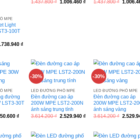
Giá
Giá
Giá
1.437.800
₫
1.006.460
₫
1.437.800
₫
1.006.
gốc
hiện
gốc
là:
tại
là:
1.437.800 ₫.
là:
1.437.80
Ố MPE
1.006.460 ₫.
t Light
ST3-100T
iá
Giá
.738.940
₫
ốc
hiện
à:
tại
.484.200 ₫.
là:
1.738.940 ₫.
-30%
-30%
Ố MPE
LED ĐƯỜNG PHỐ MPE
LED ĐƯỜNG PHỐ MPE
ng đường
Đèn đường cao áp
Đèn đường cao áp
 LST3-30T
200W MPE LST2-200N
200W MPE LST2-20
ánh sáng trung tính
ánh sáng vàng
iá
Giá
Giá
Giá
Giá
50.600
₫
3.614.200
₫
2.529.940
₫
3.614.200
₫
2.529.
ốc
hiện
gốc
hiện
gốc
à:
tại
là:
tại
là:
.358.000 ₫.
là:
3.614.200 ₫.
là:
3.614.20
950.600 ₫.
2.529.940 ₫.