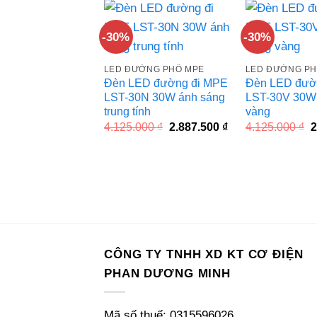
4.071.760 ₫.
-30%
-30%
LED ĐƯỜNG PHỐ MPE
LED ĐƯỜNG PH
Đèn LED đường đi MPE
Đèn LED đườ
LST-30N 30W ánh sáng
LST-30V 30W
trung tính
vàng
Giá
Giá
G
4.125.000
₫
2.887.500
₫
4.125.000
₫
2
gốc
hiện
g
là:
tại
l
4.125.000 ₫.
là:
4
2.887.500 ₫.
CÔNG TY TNHH XD KT CƠ ĐIỆN
PHAN DƯƠNG MINH
Mã số thuế: 0315596026