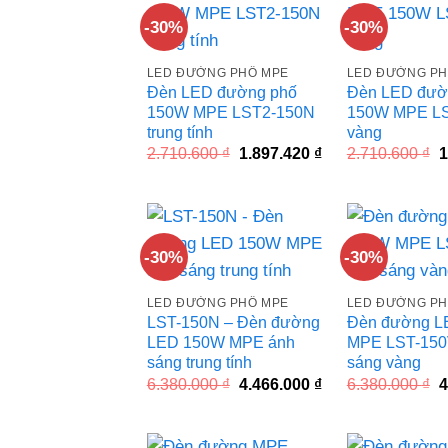
-30%
-30%
LED ĐƯỜNG PHỐ MPE
LED ĐƯỜNG PH
Đèn LED đường phố
Đèn LED đườ
150W MPE LST2-150N
150W MPE L
trung tính
vàng
Giá
Giá
G
2.710.600
₫
1.897.420
₫
2.710.600
₫
1
gốc
hiện
g
là:
tại
l
2.710.600 ₫.
là:
2
1.897.420 ₫.
-30%
-30%
LED ĐƯỜNG PHỐ MPE
LED ĐƯỜNG PH
LST-150N – Đèn đường
Đèn đường L
LED 150W MPE ánh
MPE LST-150
sáng trung tính
sáng vàng
Giá
Giá
G
6.380.000
₫
4.466.000
₫
6.380.000
₫
4
gốc
hiện
g
là:
tại
l
6.380.000 ₫.
là:
6
4.466.000 ₫.