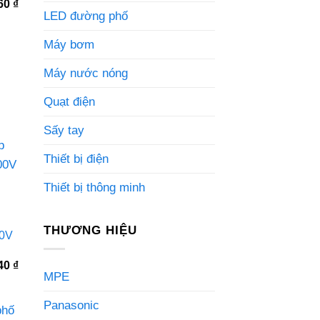
Giá
460
₫
hiện
LED đường phố
tại
0 ₫.
là:
Máy bơm
1.006.460 ₫.
Máy nước nóng
Quạt điện
Sấy tay
Thiết bị điện
Thiết bị thông minh
THƯƠNG HIỆU
0V
Giá
940
₫
MPE
hiện
tại
0 ₫.
là:
Panasonic
2.529.940 ₫.