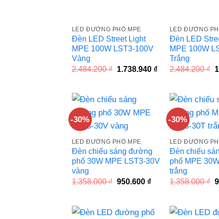
LED ĐƯỜNG PHỐ MPE
LED ĐƯỜNG PH
Đèn LED Street Light
Đèn LED Stree
MPE 100W LST3-100V
MPE 100W L
Vàng
Trắng
Giá
Giá
G
2.484.200
₫
1.738.940
₫
2.484.200
₫
1
gốc
hiện
g
là:
tại
l
2.484.200 ₫.
là:
2
1.738.940 ₫.
-30%
-30%
LED ĐƯỜNG PHỐ MPE
LED ĐƯỜNG PH
Đèn chiếu sáng đường
Đèn chiếu sá
phố 30W MPE LST3-30V
phố MPE 30W
vàng
trắng
Giá
Giá
G
1.358.000
₫
950.600
₫
1.358.000
₫
9
gốc
hiện
g
là:
tại
l
1.358.000 ₫.
là:
1
950.600 ₫.