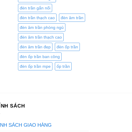
3.294.850 ₫.
đèn trần gắn nổi
đèn trần thạch cao
đèn âm trần
đèn âm trần phòng ngủ
đèn âm trần thạch cao
đèn âm trần đẹp
đèn ốp trần
đèn ốp trần ban công
đèn ốp trần mpe
ốp trần
ÍNH SÁCH
ÍNH SÁCH GIAO HÀNG