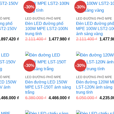
-30%
-30%
Ố MPE
LED ĐƯỜNG PHỐ MPE
LED ĐƯỜNG PHỐ MPE
ng phố
Đèn LED đường phố
Đèn LED đường ph
ST2-150V
100W MPE LST2-100N
MPE 100W LST2-10
trung tính
ánh sáng vàng
iá
Giá
Giá
Giá
Giá
.897.420
₫
2.111.400
₫
1.477.980
₫
2.111.400
₫
1.477.
ốc
hiện
gốc
hiện
gốc
à:
tại
là:
tại
là:
.710.600 ₫.
là:
2.111.400 ₫.
là:
2.111.40
1.897.420 ₫.
1.477.980 ₫.
-30%
-30%
Ố MPE
LED ĐƯỜNG PHỐ MPE
LED ĐƯỜNG PHỐ MPE
ED 150W
Đèn đường LED 150W
Đèn đường 120W 
V ánh
MPE LST-150T ánh sáng
LST-120N ánh sáng
trắng
trung tính
iá
Giá
Giá
Giá
Giá
.466.000
₫
6.380.000
₫
4.466.000
₫
6.050.000
₫
4.235.
ốc
hiện
gốc
hiện
gốc
à:
tại
là:
tại
là:
.380.000 ₫.
là:
6.380.000 ₫.
là:
6.050.00
4.466.000 ₫.
4.466.000 ₫.