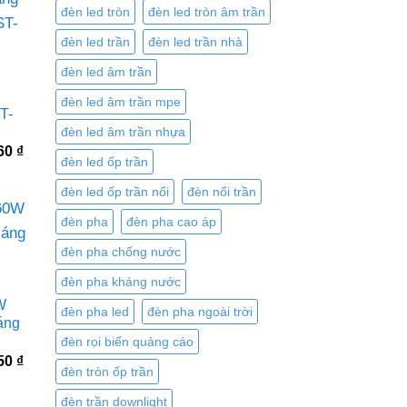
đèn led tròn
đèn led tròn âm trần
đèn led trần
đèn led trần nhà
đèn led âm trần
đèn led âm trần mpe
T-
đèn led âm trần nhựa
Giá
760
₫
đèn led ốp trần
hiện
tại
0 ₫.
là:
đèn led ốp trần nổi
đèn nổi trần
4.071.760 ₫.
đèn pha
đèn pha cao áp
đèn pha chống nước
đèn pha kháng nước
W
đèn pha led
đèn pha ngoài trời
áng
đèn rọi biển quảng cáo
Giá
850
₫
đèn tròn ốp trần
hiện
tại
0 ₫.
là:
đèn trần downlight