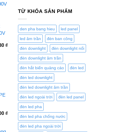
TỪ KHÓA SẢN PHẨM
ố
den pha bang hieu
led panel
0V
led âm trần
đèn ban công
Giá
980
₫
đèn downlight
đèn downlight nổi
hiện
tại
đèn downlight âm trần
0 ₫.
là:
1.477.980 ₫.
đèn hắt biển quảng cáo
đèn led
đèn led downlight
đèn led downlight âm trần
MPE
đèn led ngoài trời
đèn led panel
đèn led pha
Giá
000
₫
đèn led pha chống nước
hiện
tại
đèn led pha ngoài trời
0 ₫.
là:
4.235.000 ₫.