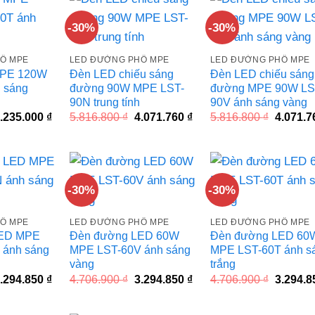
-30%
-30%
Ố MPE
LED ĐƯỜNG PHỐ MPE
LED ĐƯỜNG PHỐ MPE
MPE 120W
Đèn LED chiếu sáng
Đèn LED chiếu sáng
 sáng
đường 90W MPE LST-
đường MPE 90W LS
90N trung tính
90V ánh sáng vàng
iá
Giá
Giá
Giá
Giá
.235.000
₫
5.816.800
₫
4.071.760
₫
5.816.800
₫
4.071.
ốc
hiện
gốc
hiện
gốc
à:
tại
là:
tại
là:
.050.000 ₫.
là:
5.816.800 ₫.
là:
5.816.80
4.235.000 ₫.
4.071.760 ₫.
-30%
-30%
Ố MPE
LED ĐƯỜNG PHỐ MPE
LED ĐƯỜNG PHỐ MPE
LED MPE
Đèn đường LED 60W
Đèn đường LED 60
 ánh sáng
MPE LST-60V ánh sáng
MPE LST-60T ánh s
vàng
trắng
iá
Giá
Giá
Giá
Giá
.294.850
₫
4.706.900
₫
3.294.850
₫
4.706.900
₫
3.294.
ốc
hiện
gốc
hiện
gốc
à:
tại
là:
tại
là:
.706.900 ₫.
là:
4.706.900 ₫.
là:
4.706.90