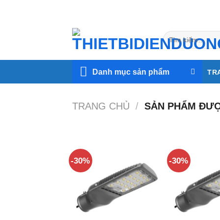
Skip
to
content
Tìm
kiếm:
Danh mục sản phẩm
TR
TRANG CHỦ
/
SẢN PHẨM ĐƯỢ
-30%
-30%