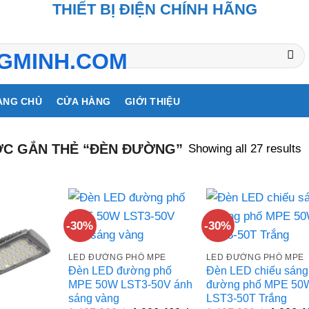
THIẾT BỊ ĐIỆN CHÍNH HÃNG
ANG CHỦ
CỬA HÀNG
GIỚI THIỆU
Showing all 27 results
C GẮN THẺ “ĐÈN ĐƯỜNG”
-30%
-30%
LED ĐƯỜNG PHỐ MPE
LED ĐƯỜNG PHỐ MPE
Đèn LED đường phố
Đèn LED chiếu sáng
MPE 50W LST3-50V ánh
đường phố MPE 50
sáng vàng
LST3-50T Trắng