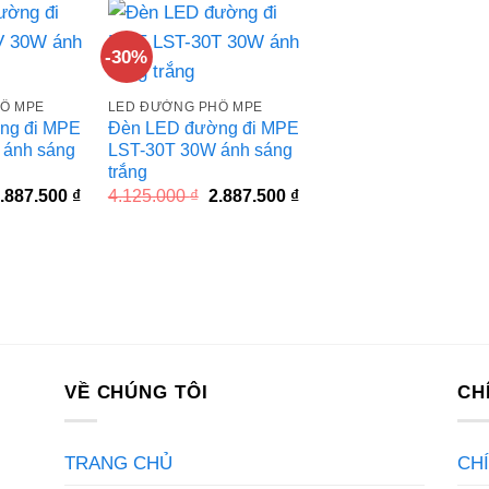
3.294.850 ₫.
3.294.850 ₫.
-30%
Ố MPE
LED ĐƯỜNG PHỐ MPE
ng đi MPE
Đèn LED đường đi MPE
 ánh sáng
LST-30T 30W ánh sáng
trắng
iá
Giá
Giá
Giá
.887.500
₫
4.125.000
₫
2.887.500
₫
ốc
hiện
gốc
hiện
à:
tại
là:
tại
.125.000 ₫.
là:
4.125.000 ₫.
là:
2.887.500 ₫.
2.887.500 ₫.
VỀ CHÚNG TÔI
CH
TRANG CHỦ
CH